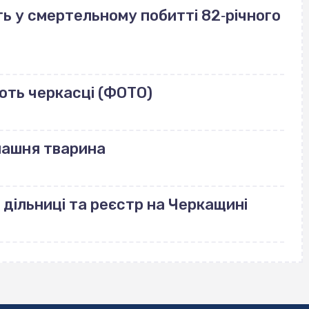
ь у смертельному побитті 82‐річного
ють черкасці (ФОТО)
машня тварина
 дільниці та реєстр на Черкащині