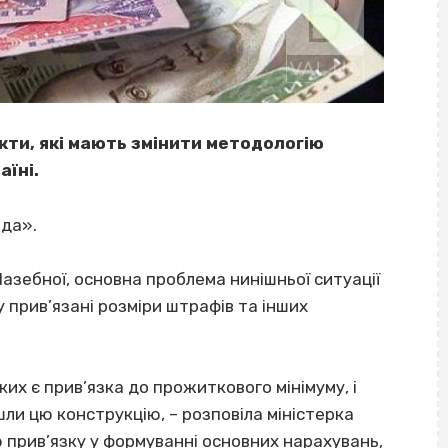
кти, які мають змінити методологію
аїні.
вда».
азебної, основна проблема нинішньої ситуації
 прив’язані розміри штрафів та інших
ких є прив’язка до прожиткового мінімуму, і
йшли цю конструкцію, – розповіла міністерка
ю прив’язку у формуванні основних нарахувань,