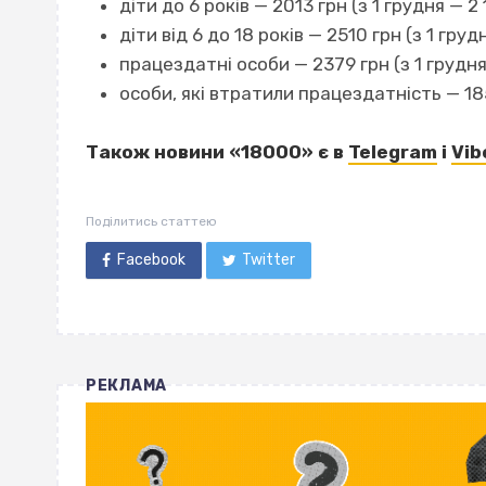
діти до 6 років — 2013 грн (з 1 грудня — 2 
діти від 6 до 18 років — 2510 грн (з 1 груд
працездатні особи — 2379 грн (з 1 грудня
особи, які втратили працездатність — 1854
Також новини «18000» є в
Telegram
і
Vib
Поділитись статтею
Facebook
Twitter
РЕКЛАМА