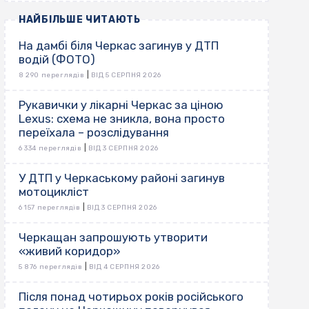
НАЙБІЛЬШЕ ЧИТАЮТЬ
На дамбі біля Черкас загинув у ДТП
водій (ФОТО)
|
8 290 переглядів
ВІД 5 СЕРПНЯ 2026
Рукавички у лікарні Черкас за ціною
Lexus: схема не зникла, вона просто
переїхала – розслідування
|
6 334 переглядів
ВІД 3 СЕРПНЯ 2026
У ДТП у Черкаському районі загинув
мотоцикліст
|
6 157 переглядів
ВІД 3 СЕРПНЯ 2026
Черкащан запрошують утворити
«живий коридор»
|
5 876 переглядів
ВІД 4 СЕРПНЯ 2026
Після понад чотирьох років російського