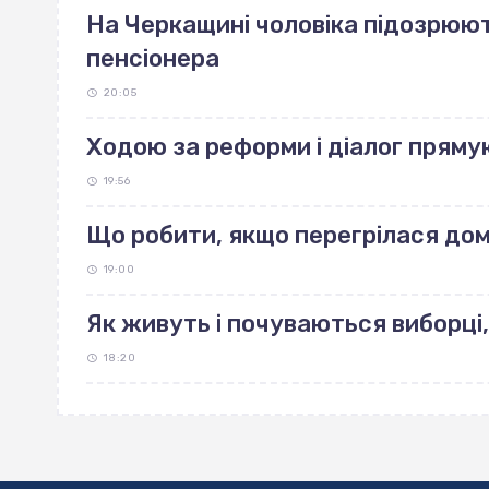
На Черкащині чоловіка підозрюют
пенсіонера
20:05
Ходою за реформи і діалог пряму
19:56
Що робити, якщо перегрілася до
19:00
Як живуть і почуваються виборці,
18:20