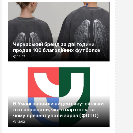
Черкаський бренд за дві години
продав 100 благодійних футболок
18:07
В Умані оновили айдентику: скільки
її створювали, яка її вартість та
чому презентували зараз (ФОТО)
12:02