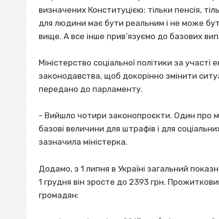
визначених Конституцією: тільки пенсія, тіл
для людини має бути реальним і не може бут
вище. А все інше прив’язуємо до базових вип
Міністерство соціальної політики за участі 
законодавства, щоб докорінно змінити ситуа
передано до парламенту.
- Вийшло чотири законопроєкти. Один про ме
базові величини для штрафів і для соціальни
зазначила міністерка.
Додамо, з 1 липня в Україні загальний пока
1 грудня він зросте до 2393 грн. Прожиткови
громадян: