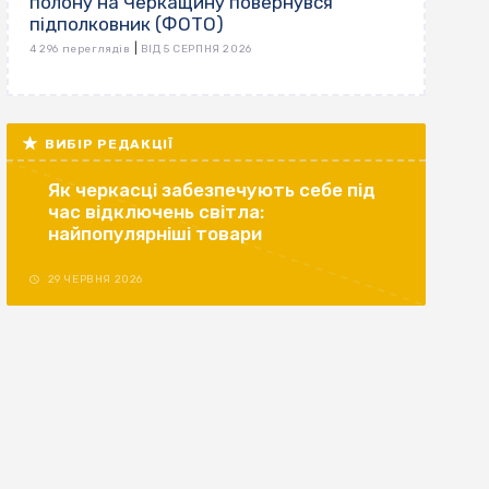
полону на Черкащину повернувся
підполковник (ФОТО)
|
4 296 переглядів
ВІД 5 СЕРПНЯ 2026
ВИБІР РЕДАКЦІЇ
Як черкасці забезпечують себе під
час відключень світла:
найпопулярніші товари
29 ЧЕРВНЯ 2026