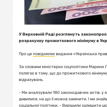
У Верховній Раді розглянуть законопроє
розрахунку прожиткового мінімуму в Укр
Про це
повідомляє
видання «Українська пра
За словами міністерки соцполітики Марини Л
полягає в тому, що до прожиткового мінімуму
відрахувань.
- Ми аналізували 180 законодавчих актів, у я
дивилися, на що її можна замінити. І ми зна
соціальної політики. – Вирішили залишити ц