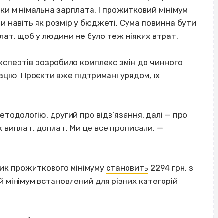
ьки мінімальна зарплата. І прожитковий мінімум
и навіть як розмір у бюджеті. Сума повинна бути
лат, щоб у людини не було теж ніяких втрат.
експертів розробило комплекс змін до чинного
цію. Проєкти вже підтримані урядом, їх
тодологію, другий про відв’язання, далі — про
х виплат, доплат. Ми це все прописали, —
зник прожиткового мінімуму
становить
2294 грн, з
й мінімум встановлений для різних категорій