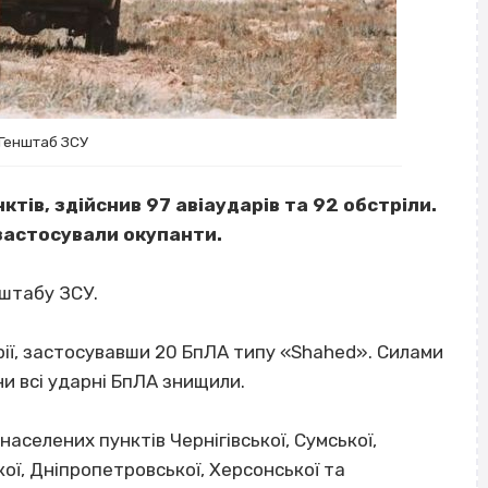
 Генштаб ЗСУ
тів, здійснив 97 авіаударів та 92 обстріли.
 застосували окупанти.
 штабу ЗСУ.
рії, застосувавши 20 БпЛА типу «Shahed». Силами
и всі ударні БпЛА знищили.
населених пунктів Чернігівської, Сумської,
кої, Дніпропетровської, Херсонської та