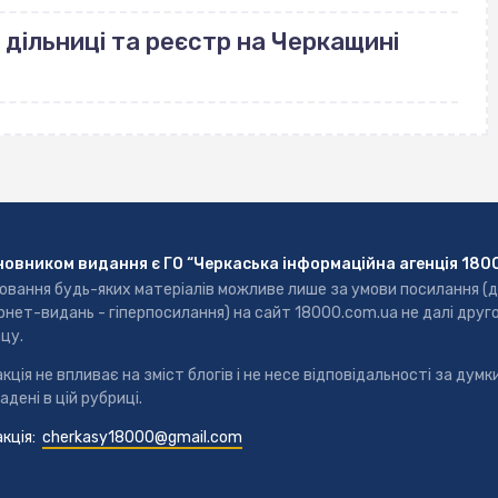
 дільниці та реєстр на Черкащині
новником видання є ГО “Черкаська інформаційна агенція 180
ювання будь-яких матеріалів можливе лише за умови посилання (
рнет-видань - гіперпосилання) на сайт 18000.com.ua не далі друг
цу.
кція не впливає на зміст блогів і не несе відповідальності за думки
адені в цій рубриці.
кція:
cherkasy18000@gmail.com