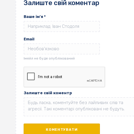
Залиште свій коментар
Ваше ім'я
*
Email
Залиште свій коментр