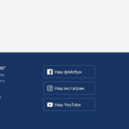
00”
Наш фейсбук
для
ого
Наш інстаграм
,
Наш YouTube