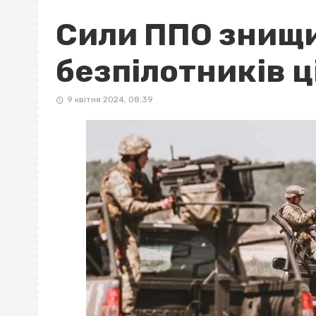
Сили ППО знищ
безпілотників ці
9 квітня 2024, 08:39