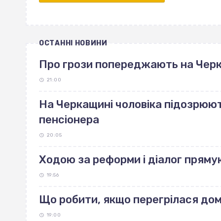
ОСТАННІ НОВИНИ
Про грози попереджають на Чер
21:00
На Черкащині чоловіка підозрюют
пенсіонера
20:05
Ходою за реформи і діалог пряму
19:56
Що робити, якщо перегрілася до
19:00