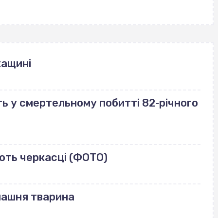
кащині
ь у смертельному побитті 82‐річного
ють черкасці (ФОТО)
машня тварина