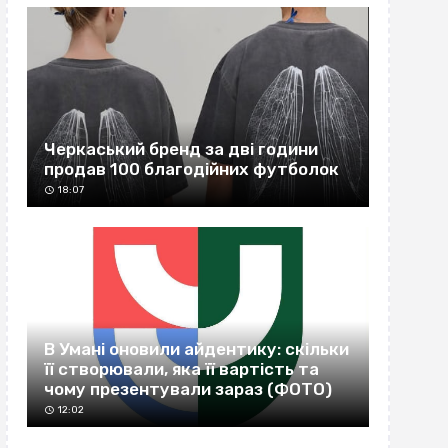
Черкаський бренд за дві години
продав 100 благодійних футболок
18:07
В Умані оновили айдентику: скільки
її створювали, яка її вартість та
чому презентували зараз (ФОТО)
12:02