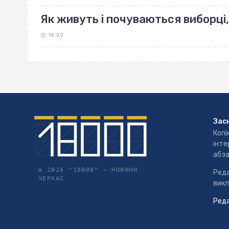
Як живуть і почуваються виборці,
18:20
Зас
Копі
інте
абза
© 2026 "18000" –
НОВИНИ
Реда
ЧЕРКАС
викл
Реда