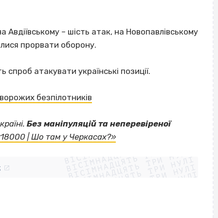
а Авдіївському – шість атак, на Новопавлівському
алися прорвати оборону.
 спроб атакувати українські позиції.
 ворожих безпілотників
країні.
Без маніпуляцій та неперевіреної
ВІСІМНАДЦЯТЬ ТРИ НУЛІ
«18000 | Шо там у Черкасах?»
ВІСІМНАДЦЯТЬ ТРИ НУЛІ
ВІСІМНАДЦЯТЬ ТРИ НУЛІ
ВІСІМНАДЦЯТЬ ТРИ НУЛІ
ВІСІМНАДЦЯТЬ ТРИ НУЛІ
ВІСІМНАДЦЯТЬ ТРИ НУЛІ
k
ВІСІМНАДЦЯТЬ ТРИ НУЛІ
ВІСІМНАДЦЯТЬ ТРИ НУЛІ