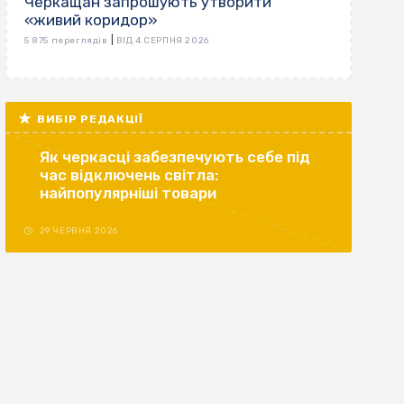
Черкащан запрошують утворити
«живий коридор»
|
5 875 переглядів
ВІД 4 СЕРПНЯ 2026
ВИБІР РЕДАКЦІЇ
Як черкасці забезпечують себе під
час відключень світла:
найпопулярніші товари
29 ЧЕРВНЯ 2026