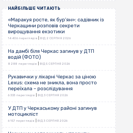
НАЙБІЛЬШЕ ЧИТАЮТЬ
«Маракуя росте, як бур’ян»: садівник із
Черкащини розповів секрети
вирощування екзотики
|
14 406 переглядів
ВІД 2 СЕРПНЯ 2026
На дамбі біля Черкас загинув у ДТП
водій (ФОТО)
|
8 288 переглядів
ВІД 5 СЕРПНЯ 2026
Рукавички у лікарні Черкас за ціною
Lexus: схема не зникла, вона просто
переїхала – розслідування
|
6 333 переглядів
ВІД 3 СЕРПНЯ 2026
У ДТП у Черкаському районі загинув
мотоцикліст
|
6 157 переглядів
ВІД 3 СЕРПНЯ 2026