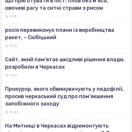
Що приготувати в піст: плов без м’яса,
овочеві рагу та ситні страви з рисом
11:39
росія перевиконує плани із виробництва
ракет, – Скібіцький
11:29
Сайт, який пам’ятає шкідливі рішення влади,
розробили в Черкасах
11:01
Прокурор, якого обвинувачують у педофілії,
просив черкаський суд про пом’якшення
запобіжного заходу
10:40
На Митниці в Черкасах відремонтують