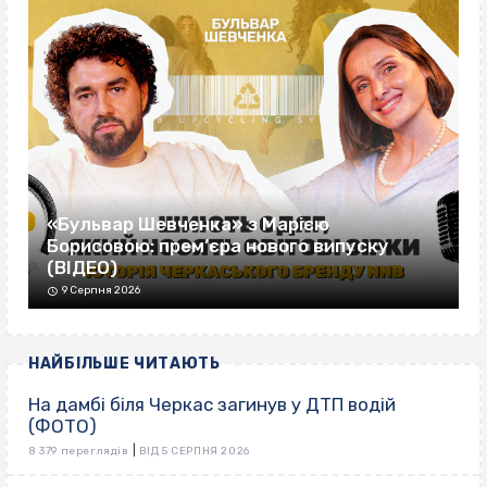
«Бульвар Шевченка» з Марією
Борисовою: прем’єра нового випуску
(ВІДЕО)
9 Серпня 2026
НАЙБІЛЬШЕ ЧИТАЮТЬ
На дамбі біля Черкас загинув у ДТП водій
(ФОТО)
|
8 379 переглядів
ВІД 5 СЕРПНЯ 2026