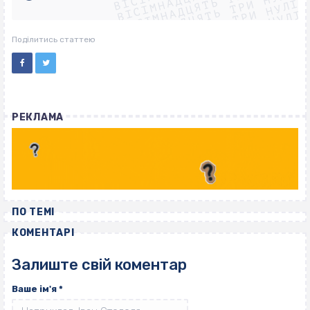
ВІСІМНАДЦЯТЬ ТРИ НУЛІ
ВІСІМНАДЦЯТЬ ТРИ НУЛІ
ВІСІМНАДЦЯТЬ ТРИ НУЛІ
ВІСІМНАДЦЯТЬ ТРИ НУЛІ
Поділитись статтею
РЕКЛАМА
ПО ТЕМІ
КОМЕНТАРІ
Залиште свій коментар
Ваше ім'я
*