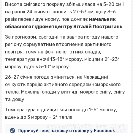
Висота снігового покриву збільшилася на 5–20 см і
на ранок 24 січня становить 27–57 см, що у 3–6
разів перевищує норму, повідомляє
начальник
обласного гідрометцентру Віталій Постригань
.
За прогнозом, сьогодні та завтра погоду нашого
регіону формуватиме вторгнення арктичного
повітря, тому на фоні не істотних опадів,
температура вночі 13–18º морозу, місцями 21–23º
морозу, вдень 5–10º морозу.
26–27 січня погода зміниться. на Черкащині
очікують порцію активного середземноморського
тепла. Можливі опади у вигляді мокрого снігу, снігу
та дощу.
ВІСІМНАДЦЯТЬ ТРИ НУЛІ
Температура підвищиться вночі до 1–6º морозу,
ВІСІМНАДЦЯТЬ ТРИ НУЛІ
ВІСІМНАДЦЯТЬ ТРИ НУЛІ
вдень до 3 морозу – 2º тепла
ВІСІМНАДЦЯТЬ ТРИ НУЛІ
Підписуйтеся на нашу сторінку у Facebook