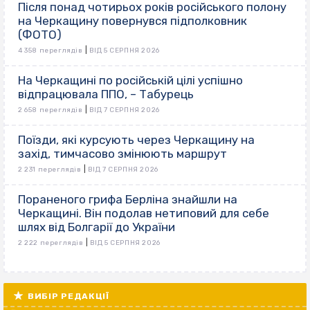
Після понад чотирьох років російського полону
на Черкащину повернувся підполковник
(ФОТО)
|
4 358 переглядів
ВІД 5 СЕРПНЯ 2026
На Черкащині по російській цілі успішно
відпрацювала ППО, – Табурець
|
2 658 переглядів
ВІД 7 СЕРПНЯ 2026
Поїзди, які курсують через Черкащину на
захід, тимчасово змінюють маршрут
|
2 231 переглядів
ВІД 7 СЕРПНЯ 2026
Пораненого грифа Берліна знайшли на
Черкащині. Він подолав нетиповий для себе
шлях від Болгарії до України
|
2 222 переглядів
ВІД 5 СЕРПНЯ 2026
ВИБІР РЕДАКЦІЇ