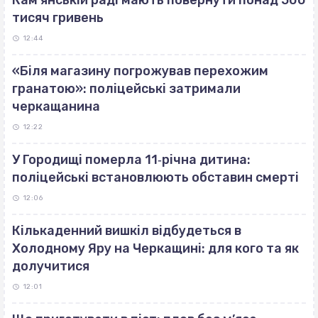
Кам’янській раді мають повернути понад 500
тисяч гривень
12:44
«Біля магазину погрожував перехожим
гранатою»: поліцейські затримали
черкащанина
12:22
У Городищі померла 11‐річна дитина:
поліцейські встановлюють обставин смерті
12:06
Кількаденний вишкіл відбудеться в
Холодному Яру на Черкащині: для кого та як
долучитися
12:01