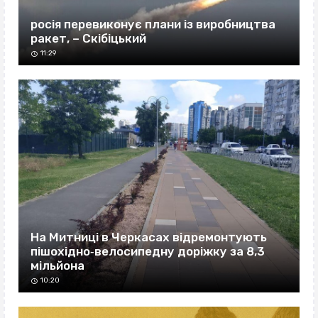
росія перевиконує плани із виробництва
ракет, – Скібіцький
11:29
На Митниці в Черкасах відремонтують
пішохідно‐велосипедну доріжку за 8,3
мільйона
10:20