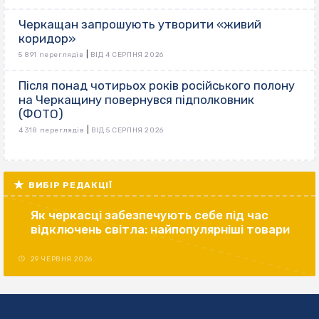
Черкащан запрошують утворити «живий
коридор»
|
5 891 переглядів
ВІД 4 СЕРПНЯ 2026
Після понад чотирьох років російського полону
на Черкащину повернувся підполковник
(ФОТО)
|
4 318 переглядів
ВІД 5 СЕРПНЯ 2026
ВИБІР РЕДАКЦІЇ
Як черкасці забезпечують себе під час
відключень світла: найпопулярніші товари
29 ЧЕРВНЯ 2026