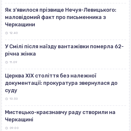
Як з’явилося прізвище Нечуя-Левицького:
маловідомий факт про письменника з
Черкащини
12:40
У Смілі після наїзду вантажівки померла 62-
річна жінка
11:09
Церква ХІХ століття без належної
документації: прокуратура звернулася до
суду
10:30
Мистецько-краєзнавчу раду створили на
Черкащині
09:00