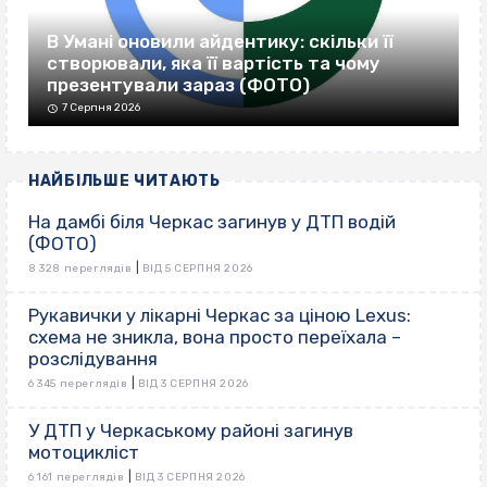
В Умані оновили айдентику: скільки її
створювали, яка її вартість та чому
презентували зараз (ФОТО)
7 Серпня 2026
НАЙБІЛЬШЕ ЧИТАЮТЬ
На дамбі біля Черкас загинув у ДТП водій
(ФОТО)
|
8 328 переглядів
ВІД 5 СЕРПНЯ 2026
Рукавички у лікарні Черкас за ціною Lexus:
схема не зникла, вона просто переїхала –
розслідування
|
6 345 переглядів
ВІД 3 СЕРПНЯ 2026
У ДТП у Черкаському районі загинув
мотоцикліст
|
6 161 переглядів
ВІД 3 СЕРПНЯ 2026