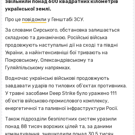
звільнили понад 600 квадратних кілометрів
української землі.
Про це
повідомли
у Генштабі ЗСУ.
За словами Сирського, обстановка залишається
складною та динамічною. Російські війська
продовжують наступальні дії на сході та півдні
України, а найінтенсивніші бої тривають на
Покровському, Олександрівському та
Гуляйпільському напрямках.
Водночас українські військові продовжують
завдавати ударів по тилових об’єктах противника.
У травні засобами Deep Strike було уражено 111
об’єктів військово‐промислового комплексу,
енергетичної та паливної інфраструктури Росії.
Також підрозділи безпілотних систем уразили
понад 88 тисяч ворожих цілей та, за даними
командування, знешкодили понад 30,5 тисяч