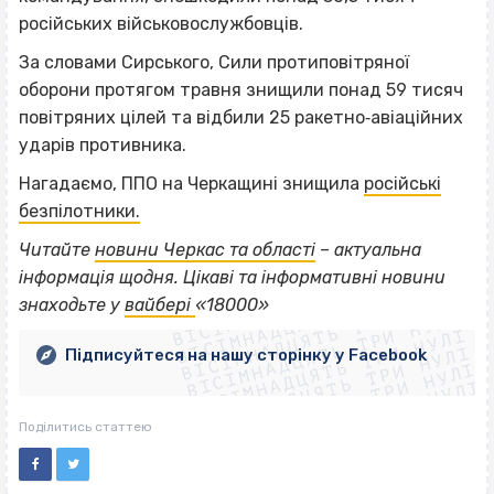
російських військовослужбовців.
За словами Сирського, Сили протиповітряної
оборони протягом травня знищили понад 59 тисяч
повітряних цілей та відбили 25 ракетно‐авіаційних
ударів противника.
Нагадаємо, ППО на Черкащині знищила
російські
безпілотники.
Читайте
новини Черкас та області
– актуальна
ВІСІМНАДЦЯТЬ ТРИ НУЛІ
інформація щодня. Цікаві та інформативні новини
ВІСІМНАДЦЯТЬ ТРИ НУЛІ
ВІСІМНАДЦЯТЬ ТРИ НУЛІ
знаходьте у
вайбері
«18000»
ВІСІМНАДЦЯТЬ ТРИ НУЛІ
ВІСІМНАДЦЯТЬ ТРИ НУЛІ
ВІСІМНАДЦЯТЬ ТРИ НУЛІ
Підписуйтеся на нашу сторінку у Facebook
ВІСІМНАДЦЯТЬ ТРИ НУЛІ
ВІСІМНАДЦЯТЬ ТРИ НУЛІ
Поділитись статтею