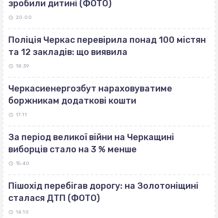
зробили дитині (ФОТО)
20:00
Поліція Черкас перевірила понад 100 містян
та 12 закладів: що виявила
18:39
Черкасиенергозбут нараховуватиме
боржникам додаткові кошти
17:11
За період великої війни на Черкащині
виборців стало на 3 % менше
15:40
Пішохід перебігав дорогу: на Золотоніщині
сталася ДТП (ФОТО)
14:10