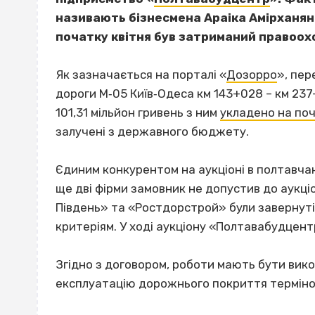
називають бізнесмена Араіка Амірханяна
початку квітня був затриманий правоох
Як зазначається на порталі «
Дозорро
», пе
дороги М‐05 Київ‐Одеса км 143+028 – км 23
101,31 мільйон гривень з ним
укладено на поч
залучені з державного бюджету.
Єдиним конкурентом на аукціоні в полтавча
ще дві фірми замовник не допустив до аукці
Південь» та «Ростдорстрой» були завернуті 
критеріям. У ході аукціону «Полтавабудцен
Згідно з договором, роботи мають бути викон
експлуатацію дорожнього покриття терміном 