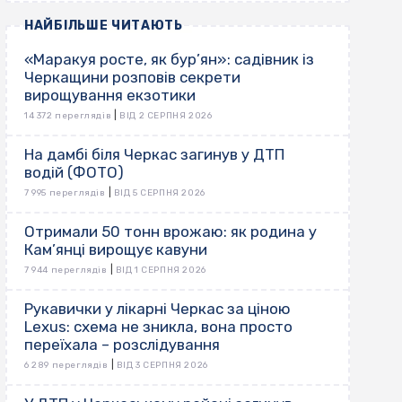
НАЙБІЛЬШЕ ЧИТАЮТЬ
«Маракуя росте, як бур’ян»: садівник із
Черкащини розповів секрети
вирощування екзотики
|
14 372 переглядів
ВІД 2 СЕРПНЯ 2026
На дамбі біля Черкас загинув у ДТП
водій (ФОТО)
|
7 995 переглядів
ВІД 5 СЕРПНЯ 2026
Отримали 50 тонн врожаю: як родина у
Кам’янці вирощує кавуни
|
7 944 переглядів
ВІД 1 СЕРПНЯ 2026
Рукавички у лікарні Черкас за ціною
Lexus: схема не зникла, вона просто
переїхала – розслідування
|
6 289 переглядів
ВІД 3 СЕРПНЯ 2026