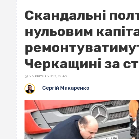
Скандальні пол
нульовим капіт
ремонтуватимут
Черкащині за ст
25 квітня 2019, 12:49
Сергій Макаренко