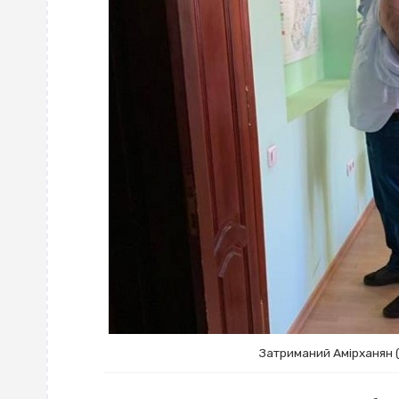
Затриманий Амірханян (