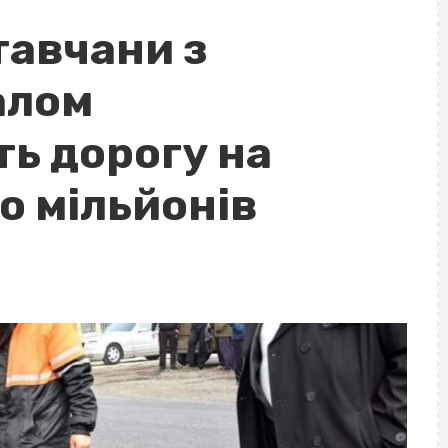
тавчани з
алом
ь дорогу на
о мільйонів