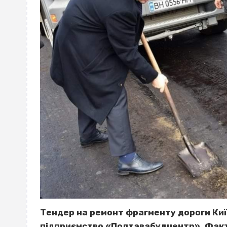
Тендер на ремонт фрагменту дороги Киї
підприємство «
Полтавабудцентр
». Фак