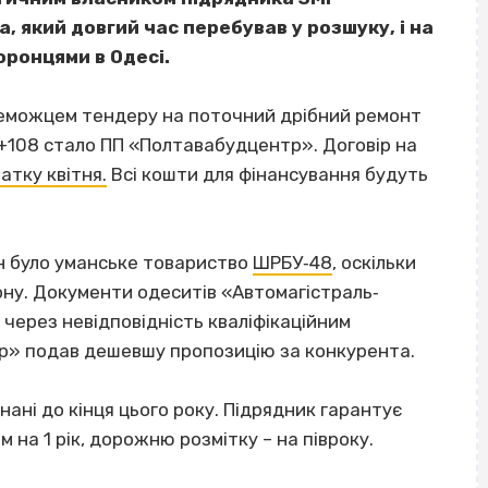
, який довгий час перебував у розшуку, і на
оронцями в Одесі.
реможцем тендеру на поточний дрібний ремонт
7+108 стало ПП «Полтавабудцентр». Договір на
атку квітня.
Всі кошти для фінансування будуть
н було уманське товариство
ШРБУ‐48
, оскільки
ону. Документи одеситів «Автомагістраль‐
через невідповідність кваліфікаційним
тр» подав дешевшу пропозицію за конкурента.
ані до кінця цього року. Підрядник гарантує
на 1 рік, дорожню розмітку – на півроку.