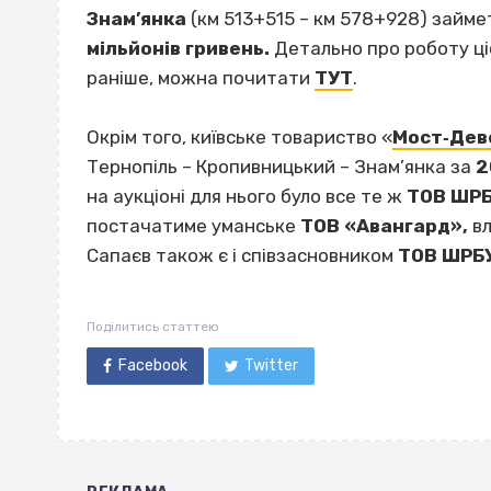
Знам’янка
(км 513+515 – км 578+928) займ
мільйонів гривень.
Детально про роботу ці
раніше, можна почитати
ТУТ
.
Окрім того, київське товариство «
Мост‐Дев
Тернопіль – Кропивницький – Знам’янка за
2
на аукціоні для нього було все те ж
ТОВ ШРБ
постачатиме уманське
ТОВ «Авангард»,
вл
Сапаєв також є і співзасновником
ТОВ ШРБУ
Поділитись статтею
Facebook
Twitter