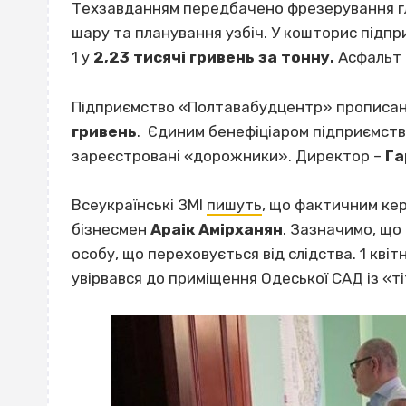
Техзавданням передбачено фрезерування гл
шару та планування узбіч. У кошторис підпр
1 у
2,23 тисячі гривень за тонну.
Асфальт 
Підприємство «Полтавабудцентр» прописане 
гривень
. Єдиним бенефіціаром підприємств
зареєстровані «дорожники». Директор –
Га
Всеукраїнські ЗМІ
пишуть
, що фактичним ке
бізнесмен
Араік Амірханян
. Зазначимо, що
особу, що переховується від слідства. 1 кві
увірвався до приміщення Одеської САД із «т