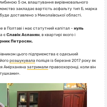
ибиною 5 см, влаштування вирівнювального
иємство закладає вартість асфальту тип Б, марка
буде доставлено з Миколаївської області.
в Полтаві і має статутний капітал –
нуль
а є
Славік Асланян
, в квартирі якого і
рник Петросян.
рівником цього підприємства є одеський
 його
розшукувала
поліція із березня 2017 року як
тня Амірханяна
затримали
правоохоронці, коли він
ітушками».