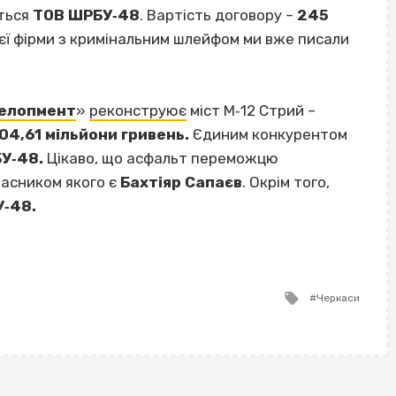
еться
ТОВ ШРБУ‐48
. Вартість договору –
245
єї фірми з кримінальним шлейфом ми вже писали
елопмент
»
реконструює
міст М‐12 Стрий –
04,61 мільйони гривень.
Єдиним конкурентом
У‐48.
Цікаво, що асфальт переможцю
асником якого є
Бахтіяр Сапаєв
. Окрім того,
‐48.
Tagged
Черкаси
with