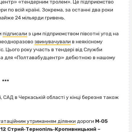
центр» «тендерним тролем». Це підприємство
 по всій країні. Зокрема, за останні два роки
айже 24 мільярди гривень.
ни
підписали
з цим підприємством півсотні угод на
о неодноразово
звинувачували
в неякісному
с. Цього року участь в тендері від Служби
тала для «Полтавабудцентр» дебютною в нашому
***
, САД в Черкаській області у кінці березня також
уатаційним утриманням ділянки
дороги
М‐05
‐12 Стрий‐Тернопіль‐Кропивницький –