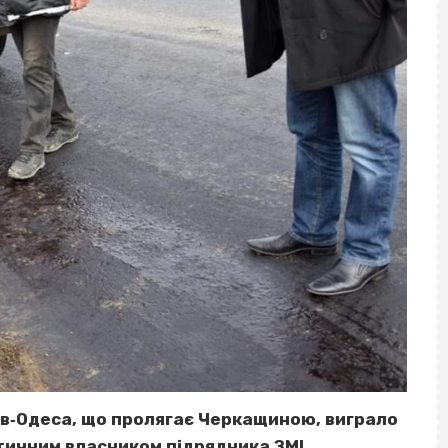
в‐Одеса, що пролягає Черкащиною, виграло
тичним власником підрядника ЗМІ