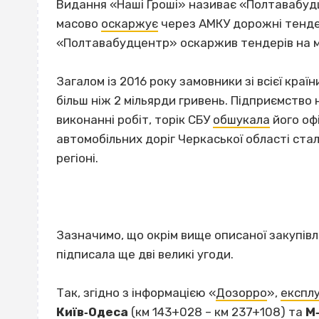
Видання «Наші Гроші» називає «Полтавабуд
масово
оскаржує
через АМКУ дорожні тендери
«Полтавабудцентр» оскаржив тендерів на м
Загалом із 2016 року замовники зі всієї краї
більш ніж 2 мільярди гривень. Підприємств
виконанні робіт, торік СБУ
обшукала
його офі
автомобільних доріг Черкаської області с
регіоні.
Зазначимо, що окрім вище описаної закупівлі
підписала ще дві великі угоди.
Так, згідно з інформацією «
Дозорро
»,
експл
Київ‐Одеса
(км 143+028 – км 237+108) та
М