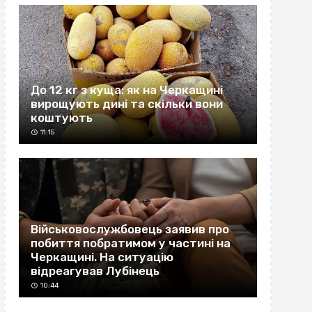
До 12 кг з куща: як на Черкащині
вирощують дині та скільки вони
коштують
11:15
Військовослужбовець заявив про
побиття побратимом у частині на
Черкащині. На ситуацію
відреагував Лубінець
10:44