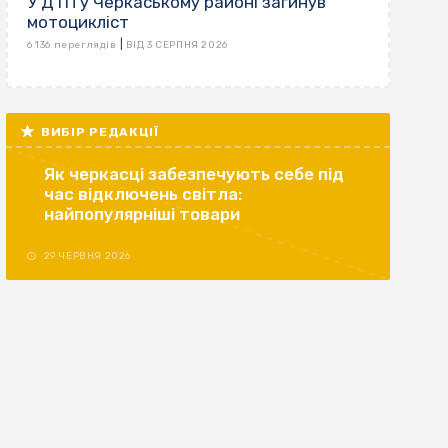
У ДТП у Черкаському районі загинув
мотоцикліст
|
6 136 переглядів
ВІД 3 СЕРПНЯ 2026
ВИБІР РЕДАКЦІЇ
Як черкасці забезпечують себе під
час відключень світла:
найпопулярніші товари
29 ЧЕРВНЯ 2026