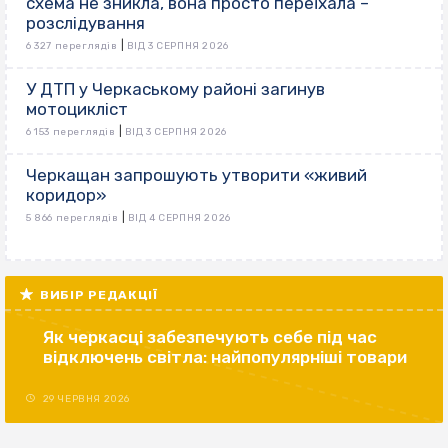
схема не зникла, вона просто переїхала –
розслідування
|
6 327 переглядів
ВІД 3 СЕРПНЯ 2026
У ДТП у Черкаському районі загинув
мотоцикліст
|
6 153 переглядів
ВІД 3 СЕРПНЯ 2026
Черкащан запрошують утворити «живий
коридор»
|
5 866 переглядів
ВІД 4 СЕРПНЯ 2026
ВИБІР РЕДАКЦІЇ
Як черкасці забезпечують себе під час
відключень світла: найпопулярніші товари
29 ЧЕРВНЯ 2026