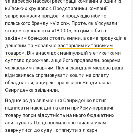
за адресою масової реєстрації компаній в одній із
київських хрущовок. Представники компанії
запропонували придбати продукцію нібито
польського бренду «Vizion». Проте, як з’ясували
згодом журналісти «18000», за цим нібито
західним брендом стоять кияни, а сама продукція є
дешевим та морально
застарілим китайським
товаром.
Він внаслідок маніпуляцій з етикетками
суттєво дорожчав, а ще його продавали, зокрема
черкаським лікарням. Після скандалу місцева рада
відмовилась спрямовувати кошти на оплату
обладнання, а директора лікарні Владислава
Свириденка звільнили.
Водночас до звільнення Свириденко встиг
підписати накладні та акти прийому‐передачі
товару попри відсутність на нього бюджетних
асигнувань. Це дозволило постачальникам
звернутися до суду і стягнути з лікарні