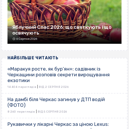
Яблучний Спас 2026: що святкують і що
освячують
6 Серпня 2026
НАЙБІЛЬШЕ ЧИТАЮТЬ
«Маракуя росте, як бур’ян»: садівник із
Черкащини розповів секрети вирощування
екзотики
|
14 404 переглядів
ВІД 2 СЕРПНЯ 2026
На дамбі біля Черкас загинув у ДТП водій
(ФОТО)
|
8 260 переглядів
ВІД 5 СЕРПНЯ 2026
Рукавички у лікарні Черкас за ціною Lexus: