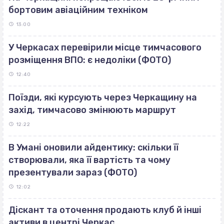
бортовим авіаційним техніком
13:00
У Черкасах перевірили місце тимчасового
розміщення ВПО: є недоліки (ФОТО)
12:40
Поїзди, які курсують через Черкащину на
захід, тимчасово змінюють маршрут
12:22
В Умані оновили айдентику: скільки її
створювали, яка її вартість та чому
презентували зараз (ФОТО)
12:02
Діскант та оточення продають клуб й інші
активи в центрі Черкас