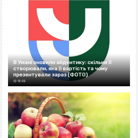
В Умані оновили айдентику: скільки її
створювали, яка її вартість та чому
презентували зараз (ФОТО)
12:02