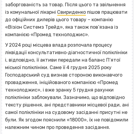
заборгованість за товар. Після цього та звільнення
із комунальної лікарні
Свириденко
пішов працювати
до офіційних дилерів цього товару – компанію
«
Візіон Системз Трейд», яка також пов’язана із
компанією «Промед технолоджис»
.
У 2024 році місцева влада розпочала процесу
ліквідації консультативно‐діагностичної поліклініки
і, відповідно, її активи передали на баланс П’ятої
міської поліклініки. Саме її 4 грудня 2025 року
Господарський суд визнав стороною виконавчого
провадження, ініційованого компанією «Промед
технолоджис», і вже зранку 5 грудня рахунки
поліклініки заблокували. Зазначимо, що відповідно
тексту рішення, ані представники місцевої ради, ані
самої поліклініки на судовому засіданні присутні не
були. Як згодом пояснили «18000», їх не повідомили
належним чином про проведення засідання.