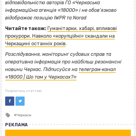
відповідальністю авторів ГО «Черкаська
інформаційна агенція «18000» і не обов’язково
відображає позицію IWPR та Norad
Читайте також:
Гуманітарки, хабарі, впливові
прокурори. Навколо «корупційні» скандали на
Черкащині останніх років
.
Розслідування, моніторинг судових справ та
оперативна інформація про найбільш резонансні
новини Черкас. Підписуйся на
телеграм‐канал
«18000 | Шо там у Черкасах?»
Поділитись статтею
Tagged
Черкаси
with
РЕКЛАМА