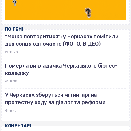
ПО ТЕМІ
“Може повторитися”: у Черкасах помітили
два сонця одночасно (ФОТО, ВІДЕО)
14:20
Померла викладачка Черкаського бізнес-
коледжу
13:35
У Черкасах зберуться мітингарі на
протестну ходу за діалог та реформи
13:19
КОМЕНТАРІ