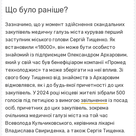
Що було раніше?
Зазначимо, що у момент здійснення скандальних
закупівель медичну галузь міста курував перший
заступник міського голови Сергій Тищенко. Як
встановили «18000», він може бути особисто
знайомий із підприємцем Олександром Архаровим,
який у свій час був бенефіціаром компанії «Промед
технолоджис» та може зберігати на неї вплив. Зі
свого боку Тищенко від знайомств з Архаровим
відмовлявся, як і до будь‐якої причетності до цих
закупівель. У 2024 році місцеві жителі зібрали 500
голосів під петицією з вимогою
звільнення
із посад
осіб, причетних до цих закупівель, зокрема
очільника медичної галузі міста на той час
Всеволода Кульчиковського, керівника лікарні
Владислава Свириденка, а також Сергія Тищенка.