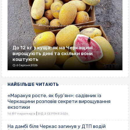
До 12 кг з куща: як на Черкащині
вирощують дині та скільки вони
коштують
6 Серпня 2026
НАЙБІЛЬШЕ ЧИТАЮТЬ
«Маракуя росте, як бур’ян»: садівник із
Черкащини розповів секрети вирощування
екзотики
|
14 397 переглядів
ВІД 2 СЕРПНЯ 2026
На дамбі біля Черкас загинув у ДТП водій