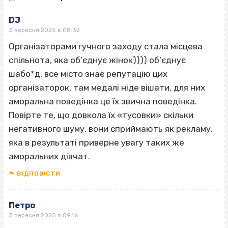
DJ
3 вересня 2025 в 08:32
Організаторами гучного заходу стала місцева
спільнота, яка об’єднує жінок)))) об’єднує
шабо*д, все місто знає репутацію цих
організаторок, там медалі ніде вішати, для них
аморальна поведінка це їх звична поведінка.
Повірте те, що довкола їх «тусовки» скільки
негативного шуму, вони сприймають як рекламу,
яка в результаті приверне увагу таких же
аморальних дівчат.
ВІДПОВІCТИ
Петро
3 вересня 2025 в 09:16