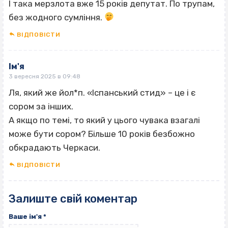
І така мерзлота вже 15 років депутат. По трупам,
без жодного сумління.
ВІДПОВІCТИ
Ім'я
3 вересня 2025 в 09:48
Ля, який же йол*п. «Іспанський стид» – це і є
сором за інших.
А якщо по темі, то який у цього чувака взагалі
може бути сором? Більше 10 років безбожно
обкрадають Черкаси.
ВІДПОВІCТИ
Залиште свій коментар
Ваше ім'я
*