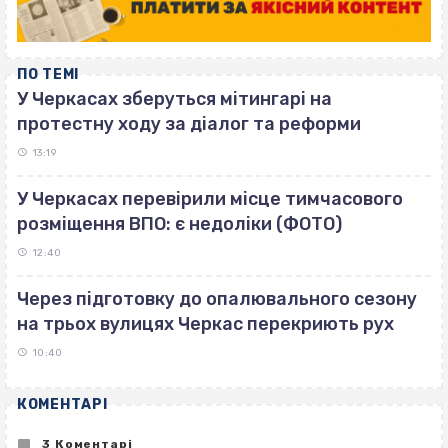
ПО ТЕМІ
У Черкасах зберуться мітингарі на
протестну ходу за діалог та реформи
13:19
У Черкасах перевірили місце тимчасового
розміщення ВПО: є недоліки (ФОТО)
12:40
Через підготовку до опалювального сезону
на трьох вулицях Черкас перекриють рух
10:40
КОМЕНТАРІ
3 Коментарі