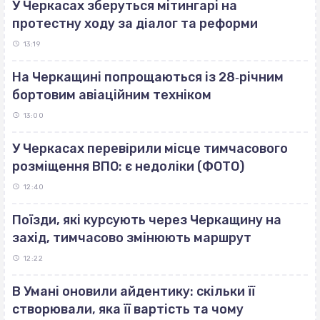
У Черкасах зберуться мітингарі на
протестну ходу за діалог та реформи
13:19
На Черкащині попрощаються із 28‐річним
бортовим авіаційним техніком
13:00
У Черкасах перевірили місце тимчасового
розміщення ВПО: є недоліки (ФОТО)
12:40
Поїзди, які курсують через Черкащину на
захід, тимчасово змінюють маршрут
12:22
В Умані оновили айдентику: скільки її
створювали, яка її вартість та чому