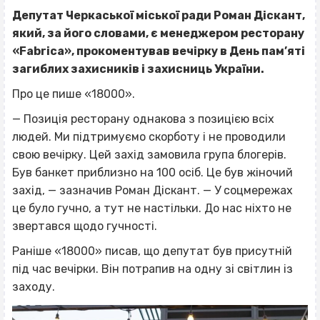
Депутат Черкаської міської ради Роман Діскант,
який, за його словами, є менеджером ресторану
«Fabrica», прокоментував вечірку в День пам’яті
загиблих захисників і захисниць України.
Про це пише «18000».
— Позиція ресторану однакова з позицією всіх
людей. Ми підтримуємо скорботу і не проводили
свою вечірку. Цей захід замовила група блогерів.
Був банкет приблизно на 100 осіб. Це був жіночий
захід, — зазначив Роман Діскант. — У соцмережах
це було гучно, а тут не настільки. До нас ніхто не
звертався щодо гучності.
Раніше «18000» писав, що депутат був присутній
під час вечірки. Він потрапив на одну зі світлин із
заходу.