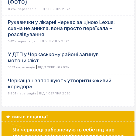
(ФОТО)
|
8 252 переглядів
ВІД 5 СЕРПНЯ 2026
Рукавички у лікарні Черкас за ціною Lexus:
схема не зникла, вона просто переїхала –
розслідування
|
6 323 переглядів
ВІД 3 СЕРПНЯ 2026
У ДТП у Черкаському районі загинув
мотоцикліст
|
6 153 переглядів
ВІД 3 СЕРПНЯ 2026
Черкащан запрошують утворити «живий
коридор»
|
5 864 переглядів
ВІД 4 СЕРПНЯ 2026
ВИБІР РЕДАКЦІЇ
Як черкасці забезпечують себе під час
відключень світла: найпопулярніші товари