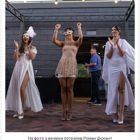
На фото з вечірки потрапив Роман Діскант