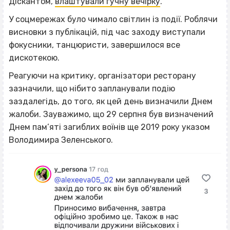
Діскантом,
влаштували гучну вечірку
.
У соцмережах було чимало світлин із події. Роблячи
висновки з публікацій, під час заходу виступали
фокусники, танцюристи, завершилося все
дискотекою.
Реагуючи на критику, організатори ресторану
зазначили, що нібито запланували подію
заздалегідь, до того, як цей день визначили Днем
жалоби. Зауважимо, що 29 серпня був визначений
Днем пам’яті загиблих воїнів ще 2019 року указом
Володимира Зеленського.