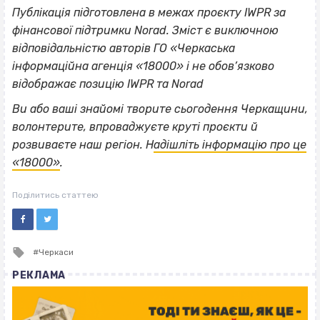
Публікація підготовлена в межах проєкту IWPR за
фінансової підтримки Norad. Зміст є виключною
відповідальністю авторів ГО «Черкаська
інформаційна агенція «18000» і не обов’язково
відображає позицію IWPR та Norad
Ви або ваші знайомі творите сьогодення Черкащини,
волонтерите, впроваджуєте круті проєкти й
розвиваєте наш регіон. Н
адішліть інформацію про це
«18000»
.
Поділитись статтею
Tagged
Черкаси
with
РЕКЛАМА