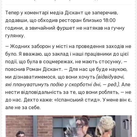
Тепер у коментарі медіа Діскант це заперечив,
додавши, що обходив ресторан близько 18:00
години, а звичайний фуршет не натякав на гучну
гулянку.
— Жодних заборон у місті на проведення заходів не
було. Я вважаю, що заклад і наші працівники до цієї
події, що була в соцмережах, не мають стосунку, —
пояснив Роман Діскант. — Для нас це буде наукою,
ми дізнаватимемося, що вони хочуть
(відвідувачі,
які плануватимуть подію у скорботні дні, — ред.)
. Але
нести відповідальність за те, що вони роблять, — не
до нас. Дехто каже: «Іспанський стид». У мене він є,
але не за себе.