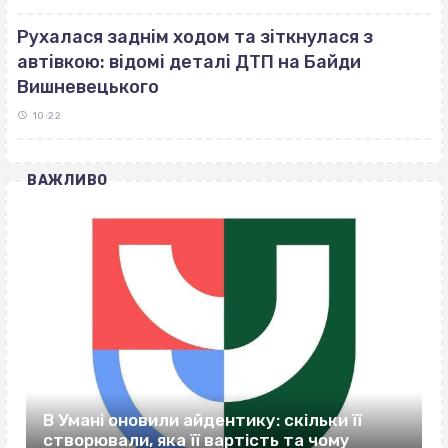
Рухалася заднім ходом та зіткнулася з
автівкою: відомі деталі ДТП на Байди
Вишневецького
10:22
ВАЖЛИВО
В Умані оновили айдентику: скільки її
створювали, яка її вартість та чому