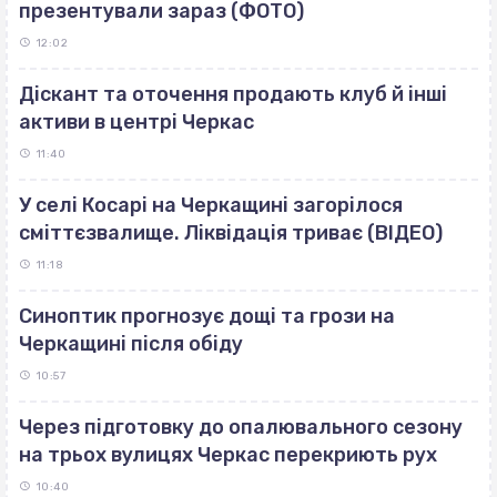
презентували зараз (ФОТО)
12:02
Діскант та оточення продають клуб й інші
активи в центрі Черкас
11:40
У селі Косарі на Черкащині загорілося
сміттєзвалище. Ліквідація триває (ВІДЕО)
11:18
Синоптик прогнозує дощі та грози на
Черкащині після обіду
10:57
Через підготовку до опалювального сезону
на трьох вулицях Черкас перекриють рух
10:40