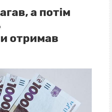
гав, а потім
ь
и отримав