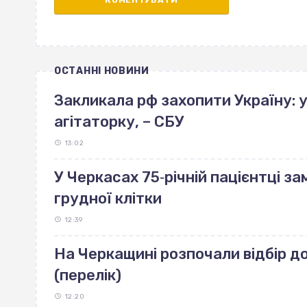
ОСТАННІ НОВИНИ
Закликала рф захопити Україну: 
агітаторку, – СБУ
13:02
У Черкасах 75‐річній пацієнтці з
грудної клітки
12:39
На Черкащині розпочали відбір д
(перелік)
12:20