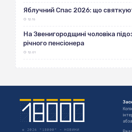
Яблучний Спас 2026: що святкую
12:15
На Звенигородщині чоловіка підо
річного пенсіонера
12:01
Зас
Копі
інте
абза
© 2026 "18000" –
НОВИНИ
Реда