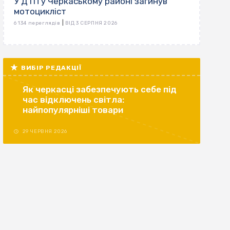
У ДТП у Черкаському районі загинув
мотоцикліст
|
6 134 переглядів
ВІД 3 СЕРПНЯ 2026
ВИБІР РЕДАКЦІЇ
Як черкасці забезпечують себе під
час відключень світла:
найпопулярніші товари
29 ЧЕРВНЯ 2026