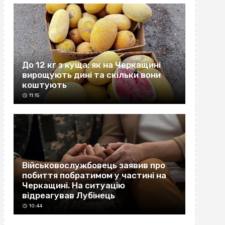
До 12 кг з куща: як на Черкащині
вирощують дині та скільки вони
коштують
11:15
Військовослужбовець заявив про
побиття побратимом у частині на
Черкащині. На ситуацію
відреагував Лубінець
10:44