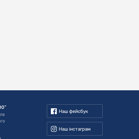
00”
Наш фейсбук
для
ого
Наш інстаграм
,