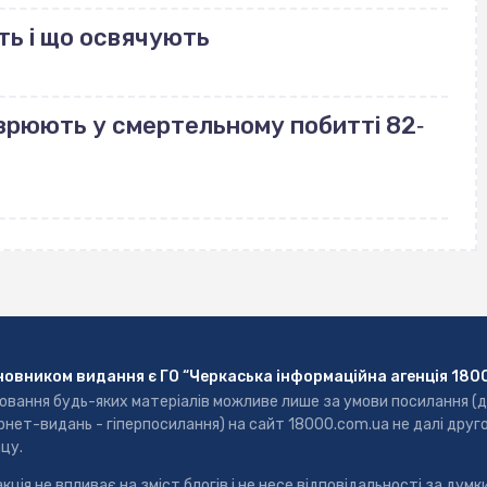
ть і що освячують
зрюють у смертельному побитті 82‐
новником видання є ГО “Черкаська інформаційна агенція 180
ювання будь-яких матеріалів можливе лише за умови посилання (
рнет-видань - гіперпосилання) на сайт 18000.com.ua не далі друг
цу.
кція не впливає на зміст блогів і не несе відповідальності за думки