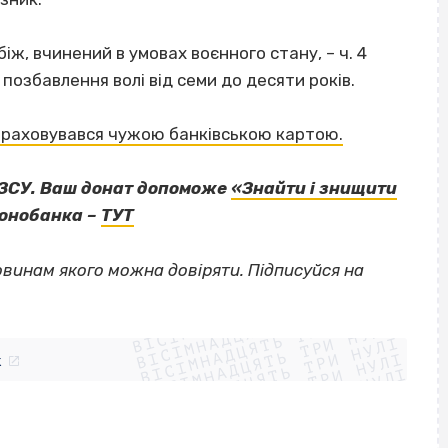
ж, вчинений в умовах воєнного стану, – ч. 4
 позбавлення волі від семи до десяти років.
зраховувався чужою банківською картою.
 ЗСУ. Ваш донат допоможе
«Знайти і знищити
Монобанка –
ТУТ
овинам якого можна довіряти. Підписуйся на
ВІСІМНАДЦЯТЬ ТРИ НУЛІ
ВІСІМНАДЦЯТЬ ТРИ НУЛІ
ВІСІМНАДЦЯТЬ ТРИ НУЛІ
ВІСІМНАДЦЯТЬ ТРИ НУЛІ
ВІСІМНАДЦЯТЬ ТРИ НУЛІ
ВІСІМНАДЦЯТЬ ТРИ НУЛІ
k
ВІСІМНАДЦЯТЬ ТРИ НУЛІ
ВІСІМНАДЦЯТЬ ТРИ НУЛІ