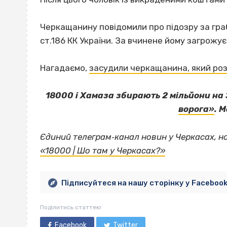
Черкащанину повідомили про підозру за грабі
ст.186 КК України. За вчинене йому загрожує
Нагадаємо,
засудили черкащанина, який ро
18000 і Хамаза збирають 2 мільйони на
ворога»
. 
Єдиний телеграм‐канал новин у Черкасах, н
«18000 | Шо там у Черкасах?»
Підписуйтеся на нашу сторінку у Faceboo
Поділитись статтею
Facebook
Twitter