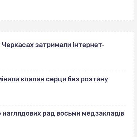
у Черкасах затримали інтернет‐
амінили клапан серця без розтину
о наглядових рад восьми медзакладів