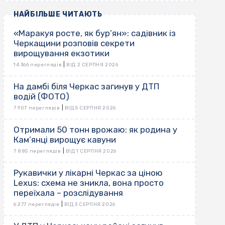
НАЙБІЛЬШЕ ЧИТАЮТЬ
«Маракуя росте, як бур’ян»: садівник із
Черкащини розповів секрети
вирощування екзотики
|
14 366 переглядів
ВІД 2 СЕРПНЯ 2026
На дамбі біля Черкас загинув у ДТП
водій (ФОТО)
|
7 907 переглядів
ВІД 5 СЕРПНЯ 2026
Отримали 50 тонн врожаю: як родина у
Кам’янці вирощує кавуни
|
7 885 переглядів
ВІД 1 СЕРПНЯ 2026
Рукавички у лікарні Черкас за ціною
Lexus: схема не зникла, вона просто
переїхала – розслідування
|
6 277 переглядів
ВІД 3 СЕРПНЯ 2026