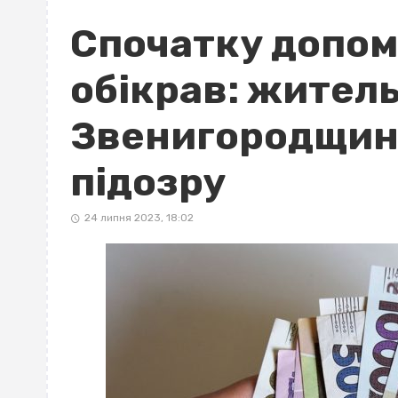
Спочатку допома
обікрав: жител
Звенигородщин
підозру
24 липня 2023, 18:02