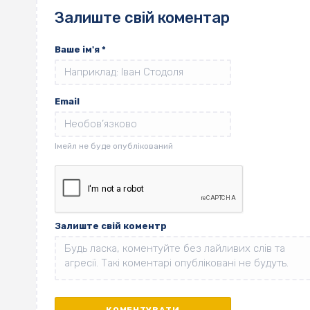
Залиште свій коментар
Ваше ім'я
*
Email
Залиште свій коментр