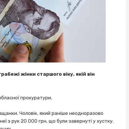
бежі жінки старшого віку, якій він
обласної прокуратури.
ащанки. Чоловік, який раніше неодноразово
еї з рук 20 000 грн, що були завернуті у хустку.
зник.