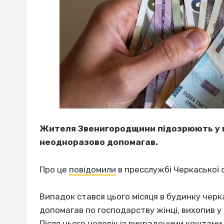
Жителя Звенигородщини підозрюють у гра
неодноразово допомагав.
Про це
повідомили
в пресслужбі Черкаської 
Випадок стався цього місяця в будинку черк
допомагав по господарству жінці, вихопив у н
Після цього чоловік із викраденими коштами 