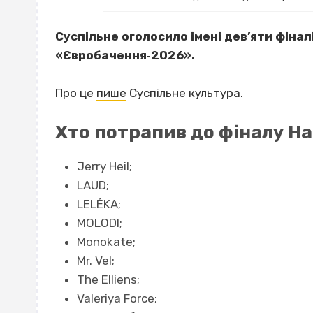
Суспільне оголосило імені дев’яти фінал
«Євробачення‐2026».
Про це
пише
Суспільне культура.
Хто потрапив до фіналу Н
Jerry Heil;
LAUD;
LELÉKA;
MOLODI;
Monokate;
Mr. Vel;
The Elliens;
Valeriya Force;