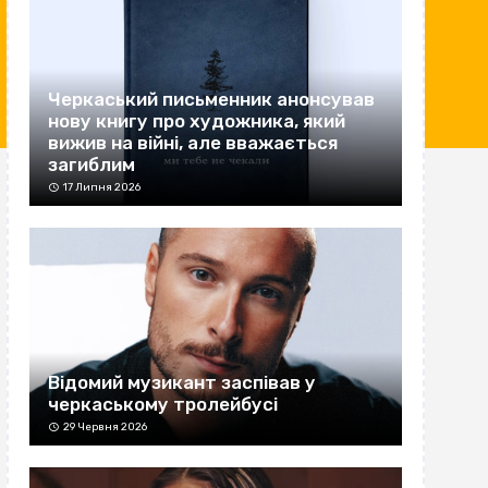
Черкаський письменник анонсував
нову книгу про художника, який
вижив на війні, але вважається
загиблим
17 Липня 2026
Відомий музикант заспівав у
черкаському тролейбусі
29 Червня 2026