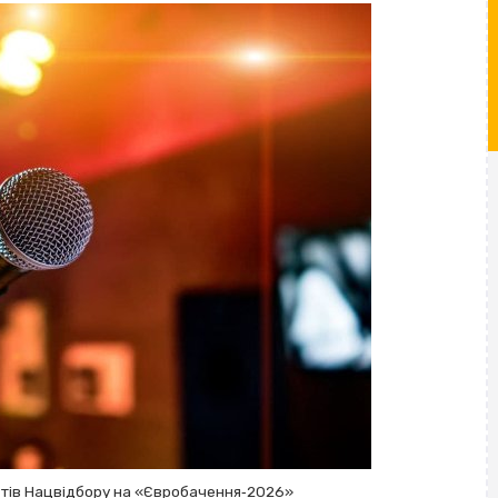
істів Нацвідбору на «Євробачення‐2026»