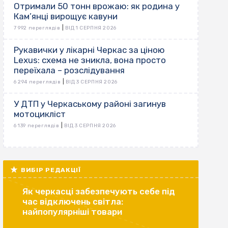
Отримали 50 тонн врожаю: як родина у
Кам’янці вирощує кавуни
|
7 992 переглядів
ВІД 1 СЕРПНЯ 2026
Рукавички у лікарні Черкас за ціною
Lexus: схема не зникла, вона просто
переїхала – розслідування
|
6 294 переглядів
ВІД 3 СЕРПНЯ 2026
У ДТП у Черкаському районі загинув
мотоцикліст
|
6 139 переглядів
ВІД 3 СЕРПНЯ 2026
ВИБІР РЕДАКЦІЇ
Як черкасці забезпечують себе під
час відключень світла:
найпопулярніші товари