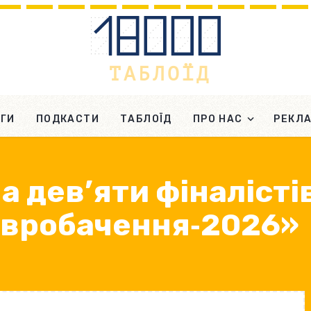
ГИ
ПОДКАСТИ
ТАБЛОЇД
ПРО НАС
РЕКЛ
а дев’яти фіналісті
Євробачення‐2026»