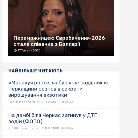
Переможницею Євробачення‐2026
стала співачка з Болгарії
17 Травня 2026
НАЙБІЛЬШЕ ЧИТАЮТЬ
«Маракуя росте, як бур’ян»: садівник із
Черкащини розповів секрети
вирощування екзотики
|
14 378 переглядів
ВІД 2 СЕРПНЯ 2026
На дамбі біля Черкас загинув у ДТП
водій (ФОТО)
|
8 088 переглядів
ВІД 5 СЕРПНЯ 2026