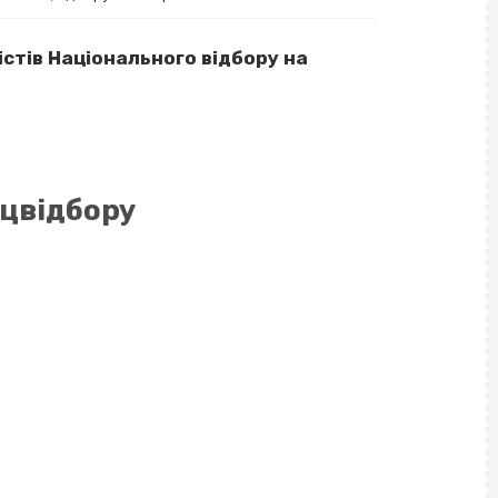
істів Національного відбору на
ацвідбору