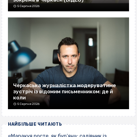
5 Серпня 2026
Черкаська журналістка модеруватиме
зустріч із відомим письменником: де й
коли
5 Серпня 2026
НАЙБІЛЬШЕ ЧИТАЮТЬ
«Маракуя росте, як бур’ян»: садівник із