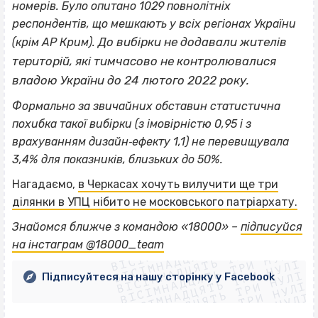
номерів. Було опитано 1029 повнолітніх
респондентів, що мешкають у всіх регіонах України
До вибірки не додавали жителів
(крім АР Крим).
територій, які тимчасово не контролювалися
владою України до 24 лютого 2022 року.
Формально за звичайних обставин статистична
похибка такої вибірки (з імовірністю 0,95 і з
врахуванням дизайн‐ефекту 1,1) не перевищувала
3,4% для показників, близьких до 50%.
Нагадаємо,
в Черкасах хочуть вилучити ще три
ділянки в УПЦ нібито не московського патріархату.
ВІСІМНАДЦЯТЬ ТРИ НУЛІ
Знайомся ближче з командою «18000» –
підписуйся
ВІСІМНАДЦЯТЬ ТРИ НУЛІ
ВІСІМНАДЦЯТЬ ТРИ НУЛІ
на інстаграм @18000_team
ВІСІМНАДЦЯТЬ ТРИ НУЛІ
ВІСІМНАДЦЯТЬ ТРИ НУЛІ
ВІСІМНАДЦЯТЬ ТРИ НУЛІ
Підписуйтеся на нашу сторінку у Facebook
ВІСІМНАДЦЯТЬ ТРИ НУЛІ