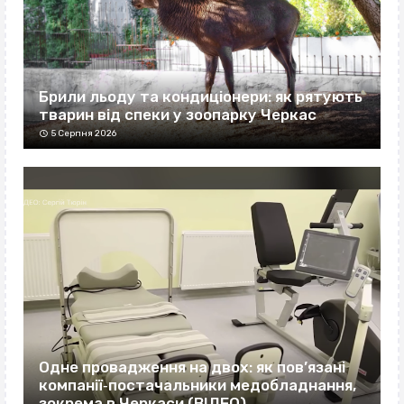
Брили льоду та кондиціонери: як рятують
тварин від спеки у зоопарку Черкас
5 Серпня 2026
Одне провадження на двох: як пов’язані
компанії‐постачальники медобладнання,
зокрема в Черкаси (ВІДЕО)