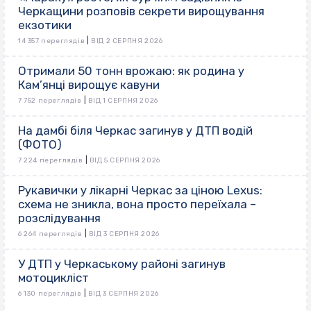
Черкащини розповів секрети вирощування
екзотики
|
14 357 переглядів
ВІД 2 СЕРПНЯ 2026
Отримали 50 тонн врожаю: як родина у
Кам’янці вирощує кавуни
|
7 752 переглядів
ВІД 1 СЕРПНЯ 2026
На дамбі біля Черкас загинув у ДТП водій
(ФОТО)
|
7 224 переглядів
ВІД 5 СЕРПНЯ 2026
Рукавички у лікарні Черкас за ціною Lexus:
схема не зникла, вона просто переїхала –
розслідування
|
6 264 переглядів
ВІД 3 СЕРПНЯ 2026
У ДТП у Черкаському районі загинув
мотоцикліст
|
6 130 переглядів
ВІД 3 СЕРПНЯ 2026