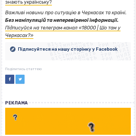
знають українську?
Важливі новини про ситуацію в Черкасах та країні.
Без маніпуляцій та неперевіреної інформації.
ВІСІМНАДЦЯТЬ ТРИ НУЛІ
Підписуйся на телеграм‐канал «18000 | Шо там у
ВІСІМНАДЦЯТЬ ТРИ НУЛІ
ВІСІМНАДЦЯТЬ ТРИ НУЛІ
Черкасах?»
ВІСІМНАДЦЯТЬ ТРИ НУЛІ
ВІСІМНАДЦЯТЬ ТРИ НУЛІ
ВІСІМНАДЦЯТЬ ТРИ НУЛІ
Підписуйтеся на нашу сторінку у Facebook
ВІСІМНАДЦЯТЬ ТРИ НУЛІ
ВІСІМНАДЦЯТЬ ТРИ НУЛІ
Поділитись статтею
РЕКЛАМА