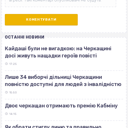
ОСТАННІ НОВИНИ
Кайдаші були не вигадкою: на Черкащині
досі живуть нащадки героїв повісті
17:25
Лише 34 виборчі дільниці Черкащини
повністю доступні для людей з інвалідністю
15:50
Двоє черкащан отримають премію Кабміну
14:15
Як обрати стиглу диню та правильно