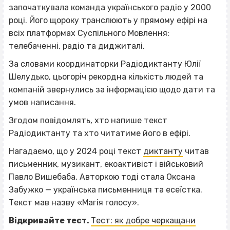
започаткувала команда українського радіо у 2000
році. Його щороку транслюють у прямому ефірі на
всіх платформах Суспільного Мовлення:
телебаченні, радіо та диджиталі.
За словами координаторки Радіодиктанту Юлії
Шелудько, цьогоріч рекордна кількість людей та
компаній звернулись за інформацією щодо дати та
умов написання.
Згодом повідомлять, хто напише текст
Радіодиктанту та хто читатиме його в ефірі.
Нагадаємо, що у 2024 році текст
диктанту
читав
письменник, музикант, екоактивіст і військовий
Павло Вишебаба. Авторкою тоді стала Оксана
Забужко — українська письменниця та есеїстка.
Текст мав назву «Магія голосу».
Відкривайте тест.
Тест: як добре черкащани