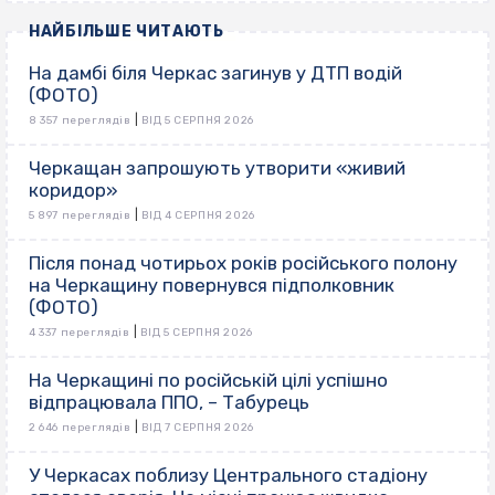
НАЙБІЛЬШЕ ЧИТАЮТЬ
На дамбі біля Черкас загинув у ДТП водій
(ФОТО)
|
8 357 переглядів
ВІД 5 СЕРПНЯ 2026
Черкащан запрошують утворити «живий
коридор»
|
5 897 переглядів
ВІД 4 СЕРПНЯ 2026
Після понад чотирьох років російського полону
на Черкащину повернувся підполковник
(ФОТО)
|
4 337 переглядів
ВІД 5 СЕРПНЯ 2026
На Черкащині по російській цілі успішно
відпрацювала ППО, – Табурець
|
2 646 переглядів
ВІД 7 СЕРПНЯ 2026
У Черкасах поблизу Центрального стадіону