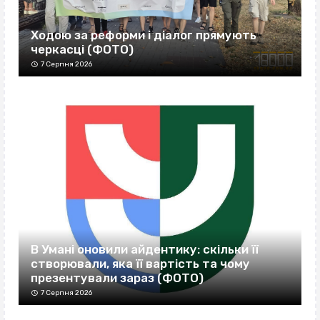
Ходою за реформи і діалог прямують
черкасці (ФОТО)
7 Серпня 2026
В Умані оновили айдентику: скільки її
створювали, яка її вартість та чому
презентували зараз (ФОТО)
7 Серпня 2026