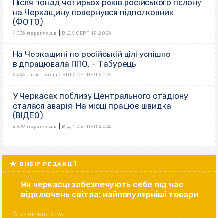
Після понад чотирьох років російського полону
на Черкащину повернувся підполковник
(ФОТО)
|
4 336 переглядів
ВІД 5 СЕРПНЯ 2026
На Черкащині по російській цілі успішно
відпрацювала ППО, – Табурець
|
2 646 переглядів
ВІД 7 СЕРПНЯ 2026
У Черкасах поблизу Центрального стадіону
сталася аварія. На місці працює швидка
(ВІДЕО)
|
2 579 переглядів
ВІД 4 СЕРПНЯ 2026
ВИБІР РЕДАКЦІЇ
Як черкасці забезпечують себе під час
відключень світла: найпопулярніші товари
29 ЧЕРВНЯ 2026