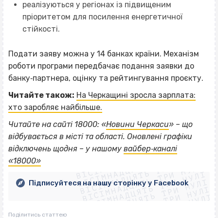
реалізуються у регіонах із підвищеним
пріоритетом для посилення енергетичної
стійкості.
Подати заяву можна у 14 банках країни. Механізм
роботи програми передбачає подання заявки до
банку‐партнера, оцінку та рейтингування проєкту.
Читайте також:
На Черкащині зросла зарплата:
хто заробляє найбільше.
Читайте на сайті 18000: «
Новини Черкаси
» – що
відбувається в місті та області. Оновлені графіки
ВІСІМНАДЦЯТЬ ТРИ НУЛІ
відключень щодня – у нашому
вайбер‐каналі
ВІСІМНАДЦЯТЬ ТРИ НУЛІ
ВІСІМНАДЦЯТЬ ТРИ НУЛІ
«18000»
ВІСІМНАДЦЯТЬ ТРИ НУЛІ
ВІСІМНАДЦЯТЬ ТРИ НУЛІ
ВІСІМНАДЦЯТЬ ТРИ НУЛІ
Підписуйтеся на нашу сторінку у Facebook
ВІСІМНАДЦЯТЬ ТРИ НУЛІ
ВІСІМНАДЦЯТЬ ТРИ НУЛІ
Поділитись статтею