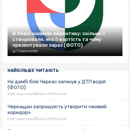
В Умані оновили айдентику: скільки її
створювали, яка її вартість та чому
презентували зараз (ФОТО)
7 Серпня 2026
НАЙБІЛЬШЕ ЧИТАЮТЬ
На дамбі біля Черкас загинув у ДТП водій
(ФОТО)
|
8 357 переглядів
ВІД 5 СЕРПНЯ 2026
Черкащан запрошують утворити «живий
коридор»
|
5 897 переглядів
ВІД 4 СЕРПНЯ 2026