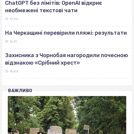
ChatGPT без лімітів: OpenAI відкриє
необмежені текстові чати
17:00
На Черкащині перевірили пляжі: результати
16:31
Захисника з Чорнобая нагородили почесною
відзнакою «Срібний хрест»
16:00
ВАЖЛИВО