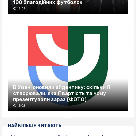
100 благодійних футболок
18:07
В Умані оновили айдентику: скільки її
створювали, яка її вартість та чому
презентували зараз (ФОТО)
12:02
НАЙБІЛЬШЕ ЧИТАЮТЬ