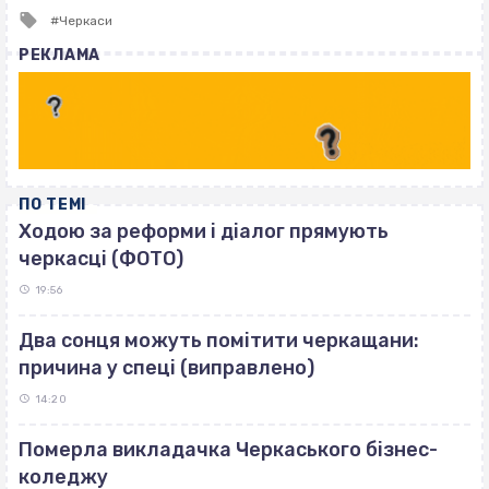
Tagged
Черкаси
with
РЕКЛАМА
ПО ТЕМІ
Ходою за реформи і діалог прямують
черкасці (ФОТО)
19:56
Два сонця можуть помітити черкащани:
причина у спеці (виправлено)
14:20
Померла викладачка Черкаського бізнес-
коледжу