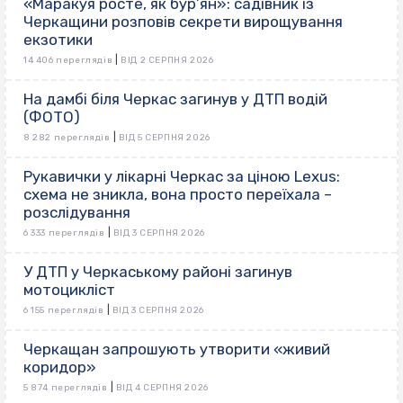
«Маракуя росте, як бур’ян»: садівник із
Черкащини розповів секрети вирощування
екзотики
|
14 406 переглядів
ВІД 2 СЕРПНЯ 2026
На дамбі біля Черкас загинув у ДТП водій
(ФОТО)
|
8 282 переглядів
ВІД 5 СЕРПНЯ 2026
Рукавички у лікарні Черкас за ціною Lexus:
схема не зникла, вона просто переїхала –
розслідування
|
6 333 переглядів
ВІД 3 СЕРПНЯ 2026
У ДТП у Черкаському районі загинув
мотоцикліст
|
6 155 переглядів
ВІД 3 СЕРПНЯ 2026
Черкащан запрошують утворити «живий
коридор»
|
5 874 переглядів
ВІД 4 СЕРПНЯ 2026