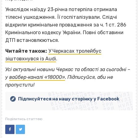
Унаслідок наїзду 23‐річна потерпіла отримала
тілесні ушкодження. Її госпіталізували. Слідчі
відкрили кримінальне провадження за ч. 1 ст. 286
Кримінального кодексу України. Повні обставини
ДТП встановлюються.
Читайте також:
У Черкасах тролейбус
зіштовхнувся із Audi
.
Усі актуальні новини Черкас та області за сьогодні –
ВІСІМНАДЦЯТЬ ТРИ НУЛІ
у
вайбер‐каналі «18000»
. Підписуйся, аби не
ВІСІМНАДЦЯТЬ ТРИ НУЛІ
ВІСІМНАДЦЯТЬ ТРИ НУЛІ
пропустити!
ВІСІМНАДЦЯТЬ ТРИ НУЛІ
ВІСІМНАДЦЯТЬ ТРИ НУЛІ
ВІСІМНАДЦЯТЬ ТРИ НУЛІ
Підписуйтеся на нашу сторінку у Facebook
ВІСІМНАДЦЯТЬ ТРИ НУЛІ
ВІСІМНАДЦЯТЬ ТРИ НУЛІ
Поділитись статтею