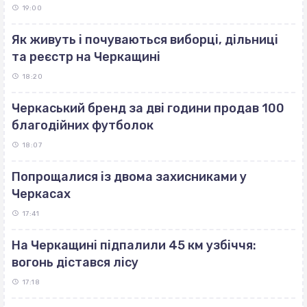
19:00
Як живуть і почуваються виборці, дільниці
та реєстр на Черкащині
18:20
Черкаський бренд за дві години продав 100
благодійних футболок
18:07
Попрощалися із двома захисниками у
Черкасах
17:41
На Черкащині підпалили 45 км узбіччя:
вогонь дістався лісу
17:18