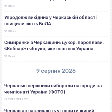
08:51
Упродовж вихідних у Черкаській області
знищили шість БпЛА
08:05
Симиренки з Черкащини: цукор, пароплави,
«Кобзар» і яблуко, яке знає вся Україна
07:38
9 серпня 2026
Черкаські вершники вибороли нагороди на
чемпіонаті України (ФОТО)
9 СЕРПНЯ 2026
Черкащан закликають утворити живий