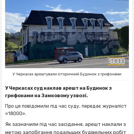
У Черкасах арештували історичний Будинок з грифонами
У Черкасах суд наклав арешт на Будинок з
грифонами на Замковому узвозі.
Про це повідомили під час суду, передає журналіст
«18000».
Як зазначили під час засідання, арешт наклали з
метою запобігання подальших будівельних робіт