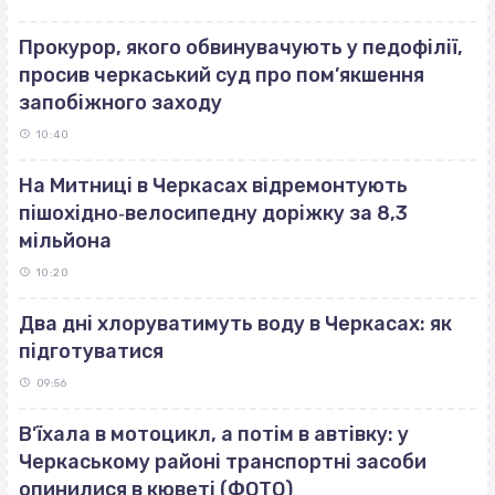
Прокурор, якого обвинувачують у педофілії,
просив черкаський суд про пом’якшення
запобіжного заходу
10:40
На Митниці в Черкасах відремонтують
пішохідно‐велосипедну доріжку за 8,3
мільйона
10:20
Два дні хлоруватимуть воду в Черкасах: як
підготуватися
09:56
В’їхала в мотоцикл, а потім в автівку: у
Черкаському районі транспортні засоби
опинилися в кюветі (ФОТО)