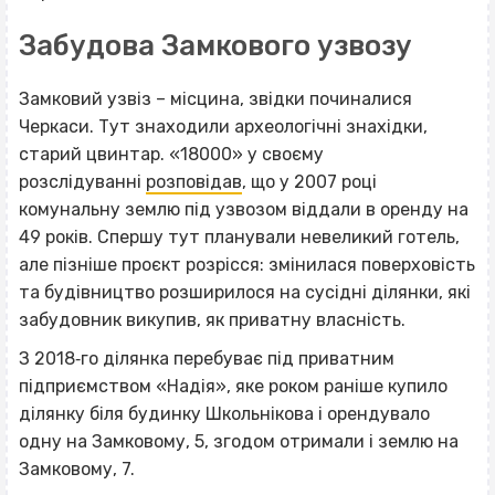
Забудова Замкового узвозу
Замковий узвіз – місцина, звідки починалися
Черкаси. Тут знаходили археологічні знахідки,
старий цвинтар. «18000» у своєму
розслідуванні
розповідав
, що у 2007 році
комунальну землю під узвозом віддали в оренду на
49 років. Спершу тут планували невеликий готель,
але пізніше проєкт розрісся: змінилася поверховість
та будівництво розширилося на сусідні ділянки, які
забудовник викупив, як приватну власність.
З 2018‐го ділянка перебуває під приватним
підприємством «Надія», яке роком раніше купило
ділянку біля будинку Школьнікова і орендувало
одну на Замковому, 5, згодом отримали і землю на
Замковому, 7.