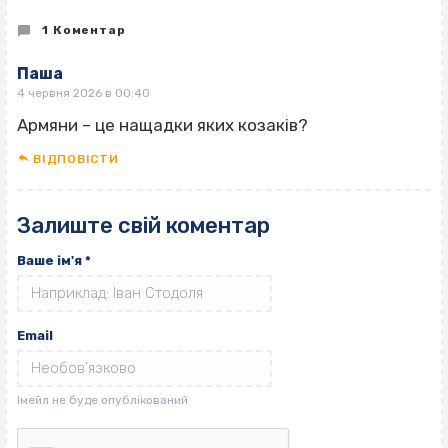
1 Коментар
Паша
4 червня 2026 в 00:40
Армяни – це нащадки яких козаків?
ВІДПОВІCТИ
Залиште свій коментар
Ваше ім'я
*
Email