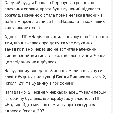
Слідчий суддя Ярослав Пересунько розпочав
слухання справи, проте був змушений відкласти
розгляд. Причиною стала повна неявка власників
майна — представників ПП «Надія», а також інших
зацікавлених осіб.
Адвокат ПП «Надія» пояснила неявку своєї сторони
тим, що дізналася про дату та час слухання
занадто пізно, через що не встигла належним
чином ознайомитися з текстом клопотання. Через
це засідання не відбулося.
На судовому засіданні 3 червня мали розглянути
арешт будинків на вулиці Байди Вишневецького, 2,
Гоголя, 211 та Будинку з грифонами.
Нагадаємо, 2 червня у Черкасах арештували
першу
історичну будівлю
, що перебуває у власності ПП
«Надія». Йдеться про пам’ятку архітектури за
адресою Гоголя, 207.