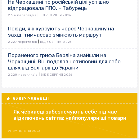
На Черкащині по російській цілі успішно
відпрацювала ППО, – Табурець
|
2 656 переглядів
ВІД 7 СЕРПНЯ 2026
Поїзди, які курсують через Черкащину на
захід, тимчасово змінюють маршрут
|
2 229 переглядів
ВІД 7 СЕРПНЯ 2026
Пораненого грифа Берліна знайшли на
Черкащині. Він подолав нетиповий для себе
шлях від Болгарії до України
|
2 220 переглядів
ВІД 5 СЕРПНЯ 2026
ВИБІР РЕДАКЦІЇ
Як черкасці забезпечують себе під час
відключень світла: найпопулярніші товари
29 ЧЕРВНЯ 2026