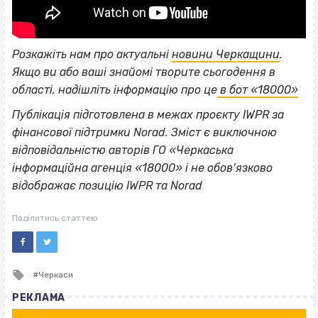
Розкажіть нам про актуальні
новини Черкащини
.
Якщо
ви або ваші знайомі творите сьогодення в
області, надішліть інформацію про це
в бот «18000»
Публікація підготовлена в межах проєкту IWPR за
фінансової підтримки Norad. Зміст є виключною
відповідальністю авторів ГО «Черкаська
інформаційна агенція «18000» і не обов’язково
відображає позицію IWPR та Norad
Поділитись статтею
Tagged
Черкаси
with
РЕКЛАМА