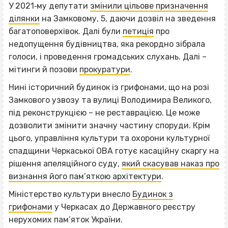
У 2021‐му депутати
змінили цільове призначення
ділянки
на Замковому, 5, даючи дозвіл на зведення
багатоповерхівок. Далі були
петиція
про
недопущення будівництва, яка рекордно зібрала
голоси, і проведення громадських слухань. Далі –
мітинги й позови
прокуратури
.
Нині історичний будинок із грифонами, що на розі
Замкового узвозу та вулиці Володимира Великого,
під реконструкцією – не реставрацією. Це може
дозволити змінити значну частину споруди. Крім
цього, управління культури та охорони культурної
спадщини Черкаської ОВА готує касаційну скаргу на
рішення апеляційного суду,
який скасував наказ про
визнання його пам’яткою архітектури
.
Міністерство культури внесло
Будинок з
грифонами
у Черкасах до Державного реєстру
нерухомих пам’яток України.