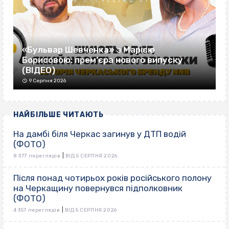
«Бульвар Шевченка» з Марією
Борисовою: прем’єра нового випуску
(ВІДЕО)
9 Серпня 2026
НАЙБІЛЬШЕ ЧИТАЮТЬ
На дамбі біля Черкас загинув у ДТП водій
(ФОТО)
|
8 377 переглядів
ВІД 5 СЕРПНЯ 2026
Після понад чотирьох років російського полону
на Черкащину повернувся підполковник
(ФОТО)
|
4 357 переглядів
ВІД 5 СЕРПНЯ 2026