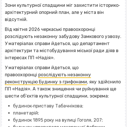
Зони культурної спадщини міг захистити історико‐
архітектурний опорний план, але у міста він
відсутній.
Від квітня 2026 черкаські правоохоронці
розслідують незаконну забудову Замкового узвозу.
У матеріалах справи йдеться, що департамент
архітектури та містобудування міської ради діяв в
інтересах ПП «Надія».
У матеріалах справи йдеться, що
правоохоронці
розслідують незаконну
реконструкцію Будинку з грифонами
, яку здійснило
ПП «Надія». А також знищення чи руйнування ще
шести об’єктів культурної спадщини, зокрема:
будинок‐приставу Табачнікова;
планетарій;
будинок 1895 року на вулиці Гоголя, 207;