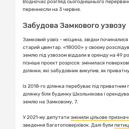
Водночас розгляд сьогоднішнього перерван
переннесли на 3 червня.
Забудова Замкового узвозу
Замковий узвіз – місцина, звідки починалися
старий цвинтар. «18000» у своєму розсліду
землю під узвозом віддали в оренду на 49 р
пізніше проєкт розрісся: змінилася поверхов
ділянки, які забудовник викупив, як приватну
Із 2018‐го ділянка перебуває під приватним
ділянку біля будинку Школьнікова і орендува
землю на Замковому, 7.
У 2021‐му депутати
змінили цільове признач
зведення багатоповерхівок. Далі були
петиц