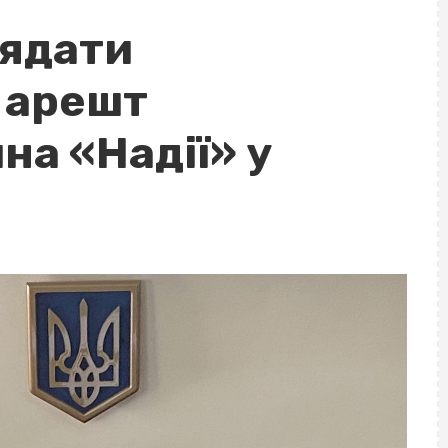
лядати
 арешт
на «Надії» у