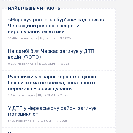
НАЙБІЛЬШЕ ЧИТАЮТЬ
«Маракуя росте, як бур’ян»: садівник із
Черкащини розповів секрети
вирощування екзотики
|
14 406 переглядів
ВІД 2 СЕРПНЯ 2026
На дамбі біля Черкас загинув у ДТП
водій (ФОТО)
|
8 278 переглядів
ВІД 5 СЕРПНЯ 2026
Рукавички у лікарні Черкас за ціною
Lexus: схема не зникла, вона просто
переїхала – розслідування
|
6 332 переглядів
ВІД 3 СЕРПНЯ 2026
У ДТП у Черкаському районі загинув
мотоцикліст
|
6 155 переглядів
ВІД 3 СЕРПНЯ 2026