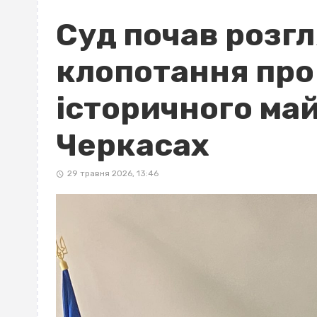
Суд почав розг
клопотання про
історичного май
Черкасах
29 травня 2026, 13:46