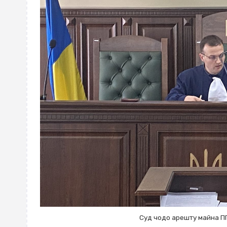
Суд чодо арешту майна П