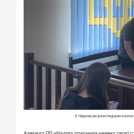
У Черкасах розглядали клоп
Адвокат ПП «Надія» пояснила неявку своєї с