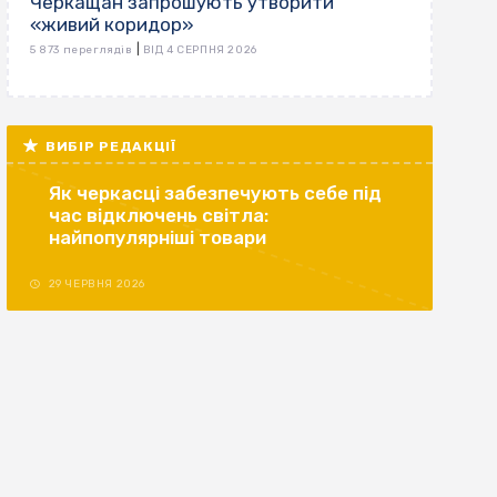
Черкащан запрошують утворити
«живий коридор»
|
5 873 переглядів
ВІД 4 СЕРПНЯ 2026
ВИБІР РЕДАКЦІЇ
Як черкасці забезпечують себе під
час відключень світла:
найпопулярніші товари
29 ЧЕРВНЯ 2026