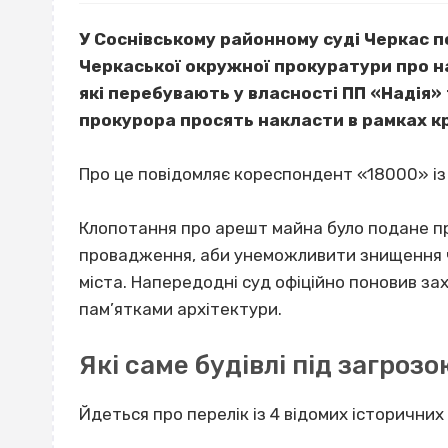
У Соснівському районному суді Черкас 
Черкаської окружної прокуратури про н
які перебувають у власності ПП «Надія»
прокурора просять накласти в рамках к
Про це повідомляє кореспондент «18000» із 
Клопотання про арешт майна було подане п
провадження, аби унеможливити знищення ч
міста. Напередодні суд офіційно поновив зах
пам’ятками архітектури.
Які саме будівлі під загроз
Йдеться про перелік із 4 відомих історичних