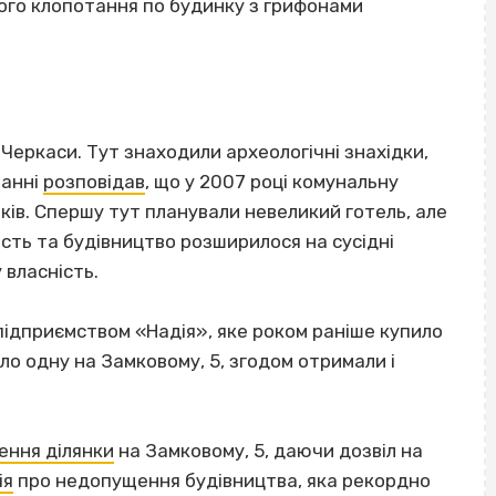
ого клопотання по будинку з грифонами
 Черкаси. Тут знаходили археологічні знахідки,
ванні
розповідав
, що у 2007 році комунальну
оків. Спершу тут планували невеликий готель, але
ість та будівництво розширилося на сусідні
 власність.
 підприємством «Надія», яке роком раніше купило
ло одну на Замковому, 5, згодом отримали і
ення ділянки
на Замковому, 5, даючи дозвіл на
ія
про недопущення будівництва, яка рекордно