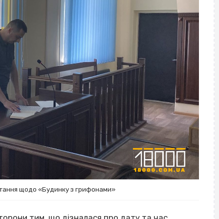
отання щодо «Будинку з грифонами»
торони тим, що дізналася про дату та час