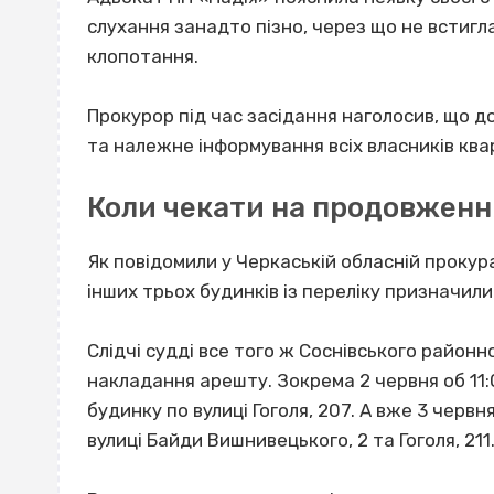
слухання занадто пізно, через що не встиг
клопотання.
Прокурор під час засідання наголосив, що 
та належне інформування всіх власників ква
Коли чекати на продовженн
Як повідомили у Черкаській обласній проку
інших трьох будинків із переліку призначили
Слідчі судді все того ж Соснівського район
накладання арешту. Зокрема 2 червня об 11
будинку по вулиці Гоголя, 207. А вже 3 червн
вулиці Байди Вишнивецького, 2 та Гоголя, 211