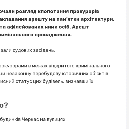
почали розгляд клопотання прокурорів
акладання арешту на пам’ятки архітектури.
 та афілейованих ними осіб. Арешт
римінального провадження.
зали судових засідань.
рокурорами в межах відкритого кримінального
и незаконну перебудову історичних об’єктів
исний статус цих будівель, визнавши їх
ою?
 будинків Черкас на вулицях: