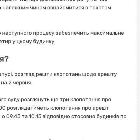
ла належним чином ознайомитися з текстом
до наступного процесу забезпечить максимальне
ртир у цьому будинку.
я?
ратурі, розгляд решти клопотань щодо арешту
 на 2 червня.
ного суду розглянуть ще три клопотання про
:00 розглядатиметь клопотання про арешт
я о 09:45 та 10:15 відповідно стосовно будинків по
.