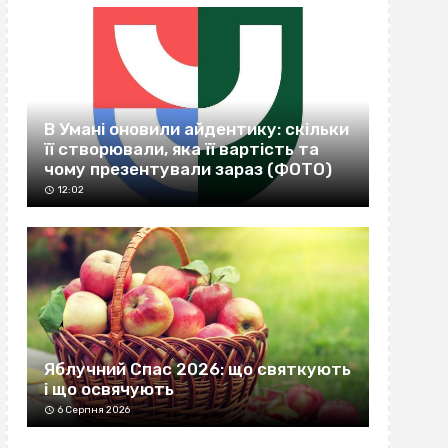
В Умані оновили айдентику: скільки
її створювали, яка її вартість та
чому презентували зараз (ФОТО)
12:02
Яблучний Спас 2026: що святкують
і що освячують
6 Серпня 2026