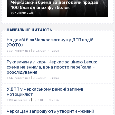
Черкаський бренд за дві години продав
100 благодійних футболок
7 Серпня 2026
НАЙБІЛЬШЕ ЧИТАЮТЬ
На дамбі біля Черкас загинув у ДТП водій
(ФОТО)
|
8 321 переглядів
ВІД 5 СЕРПНЯ 2026
Рукавички у лікарні Черкас за ціною Lexus:
схема не зникла, вона просто переїхала –
розслідування
|
6 342 переглядів
ВІД 3 СЕРПНЯ 2026
У ДТП у Черкаському районі загинув
мотоцикліст
|
6 160 переглядів
ВІД 3 СЕРПНЯ 2026
Черкащан запрошують утворити «живий