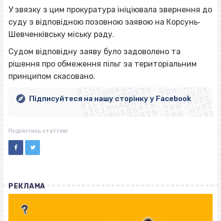
У звязку з цим прокуратура ініціювала звернення до
суду з відповідною позовною заявою на Корсунь‐
Шевченківську міську раду.
Судом відповідну заяву було задоволено та
ВІСІМНАДЦЯТЬ ТРИ НУЛІ
рішення про обмеження пільг за територіальним
ВІСІМНАДЦЯТЬ ТРИ НУЛІ
ВІСІМНАДЦЯТЬ ТРИ НУЛІ
принципом скасовано.
ВІСІМНАДЦЯТЬ ТРИ НУЛІ
ВІСІМНАДЦЯТЬ ТРИ НУЛІ
ВІСІМНАДЦЯТЬ ТРИ НУЛІ
Підписуйтеся на нашу сторінку у Facebook
ВІСІМНАДЦЯТЬ ТРИ НУЛІ
ВІСІМНАДЦЯТЬ ТРИ НУЛІ
Поділитись статтею
РЕКЛАМА