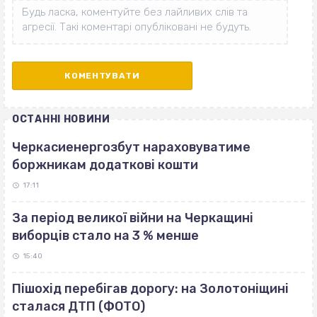
ОСТАННІ НОВИНИ
Черкасиенергозбут нараховуватиме
боржникам додаткові кошти
17:11
За період великої війни на Черкащині
виборців стало на 3 % менше
15:40
Пішохід перебігав дорогу: на Золотоніщині
сталася ДТП (ФОТО)