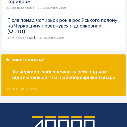
коридор»
|
5 888 переглядів
ВІД 4 СЕРПНЯ 2026
Після понад чотирьох років російського полону
на Черкащину повернувся підполковник
(ФОТО)
|
4 313 переглядів
ВІД 5 СЕРПНЯ 2026
ВИБІР РЕДАКЦІЇ
Як черкасці забезпечують себе під час
відключень світла: найпопулярніші товари
29 ЧЕРВНЯ 2026