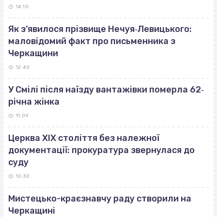
14:10
Як з’явилося прізвище Нечуя‐Левицького:
маловідомий факт про письменника з
Черкащини
12:40
У Смілі після наїзду вантажівки померла 62‐
річна жінка
11:09
Церква ХІХ століття без належної
документації: прокуратура звернулася до
суду
10:30
Мистецько-краєзнавчу раду створили на
Черкащині