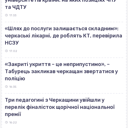
та ЧДТУ
17:33
«Шлях до послуги залишається складним»:
черкаські лікарні, де роблять КТ, перевірила
НСЗУ
17:02
«Закриті укриття – це неприпустимо», –
Табурець закликав черкащан звертатися у
поліцію
16:35
Три педагогині з Черкащини увійшли у
перелік фіналісток щорічної національної
премії
16:22