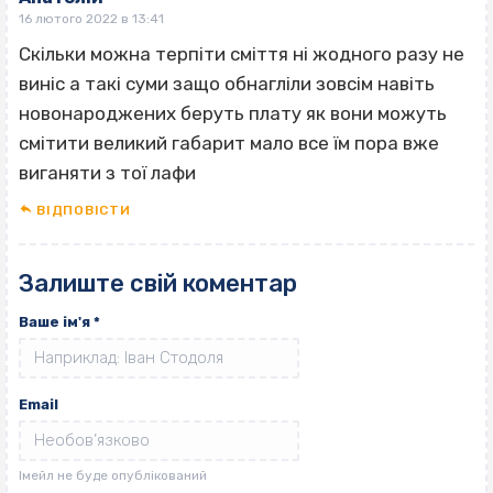
16 лютого 2022 в 13:41
Скільки можна терпіти сміття ні жодного разу не
виніс а такі суми защо обнагліли зовсім навіть
новонароджених беруть плату як вони можуть
смітити великий габарит мало все їм пора вже
виганяти з тої лафи
ВІДПОВІCТИ
Залиште свій коментар
Ваше ім'я
*
Email