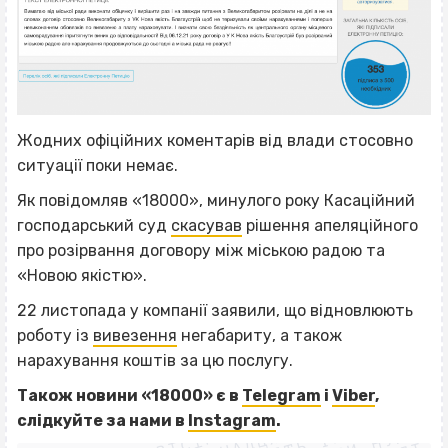
Жодних офіційних коментарів від влади стосовно
ситуації поки немає.
Як повідомляв «18000», минулого року Касаційний
господарський суд
скасував
рішення апеляційного
про розірвання договору між міською радою та
«Новою якістю».
22 листопада у компанії заявили, що відновлюють
роботу із
вивезення
негабариту, а також
нарахування коштів за цю послугу.
ВІСІМНАДЦЯТЬ ТРИ НУЛІ
Також новини «18000» є в
Telegram
і
Viber
,
ВІСІМНАДЦЯТЬ ТРИ НУЛІ
слідкуйте за нами
в
Instagram
.