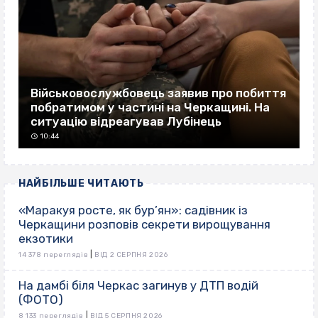
Військовослужбовець заявив про побиття
побратимом у частині на Черкащині. На
ситуацію відреагував Лубінець
10:44
НАЙБІЛЬШЕ ЧИТАЮТЬ
«Маракуя росте, як бур’ян»: садівник із
Черкащини розповів секрети вирощування
екзотики
|
14 378 переглядів
ВІД 2 СЕРПНЯ 2026
На дамбі біля Черкас загинув у ДТП водій
(ФОТО)
|
8 133 переглядів
ВІД 5 СЕРПНЯ 2026