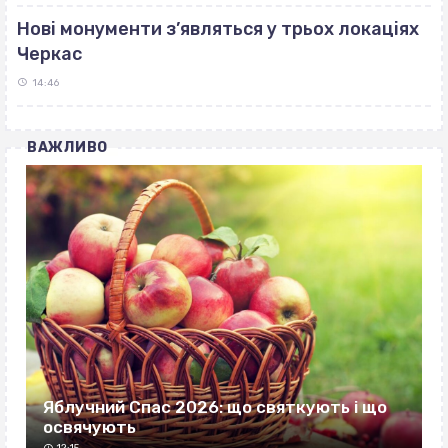
Нові монументи з’являться у трьох локаціях
Черкас
14:46
ВАЖЛИВО
Яблучний Спас 2026: що святкують і що
освячують
12:15