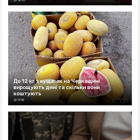
До 12 кг з куща: як на Черкащині
вирощують дині та скільки вони
коштують
11:15