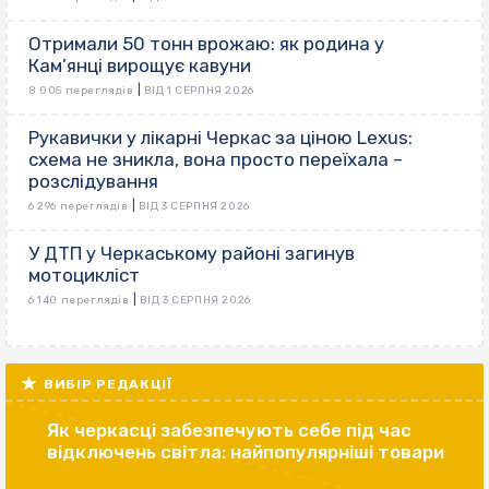
Отримали 50 тонн врожаю: як родина у
Кам’янці вирощує кавуни
|
8 005 переглядів
ВІД 1 СЕРПНЯ 2026
Рукавички у лікарні Черкас за ціною Lexus:
схема не зникла, вона просто переїхала –
розслідування
|
6 296 переглядів
ВІД 3 СЕРПНЯ 2026
У ДТП у Черкаському районі загинув
мотоцикліст
|
6 140 переглядів
ВІД 3 СЕРПНЯ 2026
ВИБІР РЕДАКЦІЇ
Як черкасці забезпечують себе під час
відключень світла: найпопулярніші товари