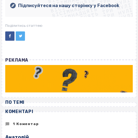
ВІСІМНАДЦЯТЬ ТРИ НУЛІ
ВІСІМНАДЦЯТЬ ТРИ НУЛІ
ВІСІМНАДЦЯТЬ ТРИ НУЛІ
ВІСІМНАДЦЯТЬ ТРИ НУЛІ
Підписуйтеся на нашу сторінку у Facebook
ВІСІМНАДЦЯТЬ ТРИ НУЛІ
ВІСІМНАДЦЯТЬ ТРИ НУЛІ
Поділитись статтею
РЕКЛАМА
ПО ТЕМІ
КОМЕНТАРІ
1 Коментар
Анатолій