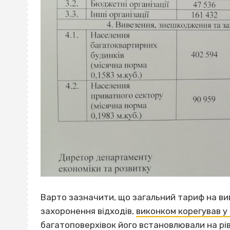
Варто зазначити, що загальний тариф на вив
захоронення відходів,
виконком корегував у с
багатоповерхівок його встановлювали на рівні