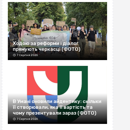
Ходою за реформи і діалог
прямують черкасці (ФОТО)
7 Серпня 2026
В Умані оновили айдентику: скільки
її створювали, яка її вартість та
чому презентували зараз (ФОТО)
7 Серпня 2026