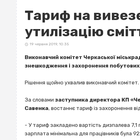
Тариф на вивез
утилізацію сміт
19 червня 2019, 10:35
Виконавчий комітет Черкаської міськрад
знешкодження і захоронення побутових 
Р
ішення щойно ухвалив виконавчий комітет.
За словами
заступника
директора КП «Ч
Савенка
, востаннє тариф із захоронення в
- У тариф закладено вартість дизпалева 7,1 г
зарплата мінімальна для працівників була 922