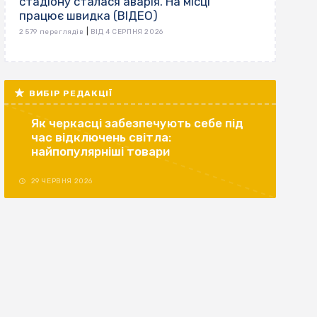
стадіону сталася аварія. На місці
працює швидка (ВІДЕО)
|
2 579 переглядів
ВІД 4 СЕРПНЯ 2026
ВИБІР РЕДАКЦІЇ
Як черкасці забезпечують себе під
час відключень світла:
найпопулярніші товари
29 ЧЕРВНЯ 2026