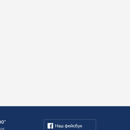
00”
Наш фейсбук
для