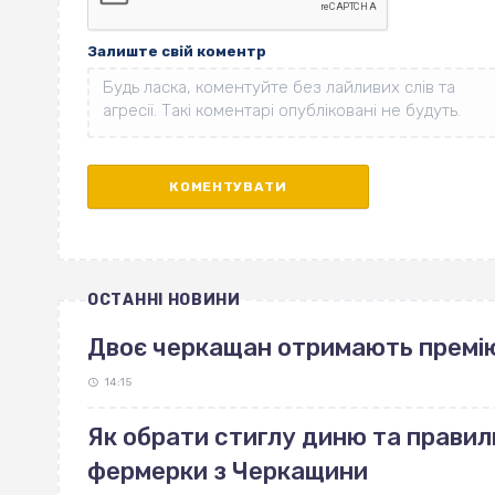
Залиште свій коментр
ОСТАННІ НОВИНИ
Двоє черкащан отримають премі
14:15
Як обрати стиглу диню та правиль
фермерки з Черкащини