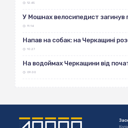
12:45
У Мошнах велосипедист загинув п
11:14
Напав на собак: на Черкащині р
10:27
На водоймах Черкащини від поча
09:00
Зас
Копі