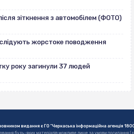
ісля зіткнення з автомобілем (ФОТО)
озслідують жорстоке поводження
тку року загинули 37 людей
новником видання є ГО “Черкаська інформаційна агенція 180
ювання будь-яких матеріалів можливе лише за умови посилання (