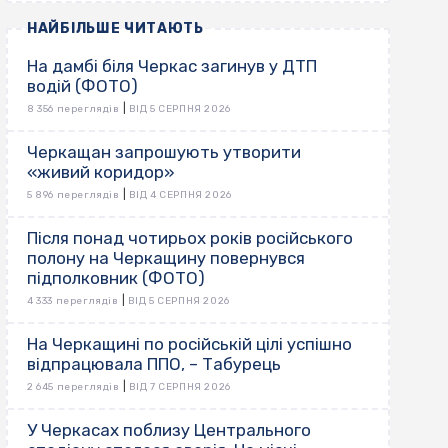
НАЙБІЛЬШЕ ЧИТАЮТЬ
На дамбі біля Черкас загинув у ДТП
водій (ФОТО)
|
8 356 переглядів
ВІД 5 СЕРПНЯ 2026
Черкащан запрошують утворити
«живий коридор»
|
5 896 переглядів
ВІД 4 СЕРПНЯ 2026
Після понад чотирьох років російського
полону на Черкащину повернувся
підполковник (ФОТО)
|
4 333 переглядів
ВІД 5 СЕРПНЯ 2026
На Черкащині по російській цілі успішно
відпрацювала ППО, – Табурець
|
2 645 переглядів
ВІД 7 СЕРПНЯ 2026
У Черкасах поблизу Центрального