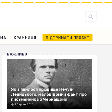
АМА
КРАМНИЦЯ
ПІДТРИМАТИ ПРОЄКТ
ВАЖЛИВО
Як з’явилося прізвище Нечуя‐
Левицького: маловідомий факт про
письменника з Черкащини
8 Серпня 2026