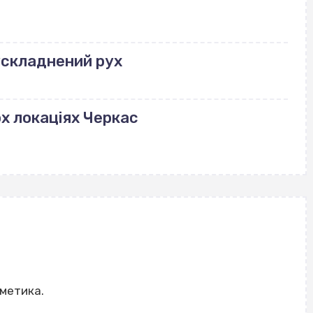
ускладнений рух
ох локаціях Черкас
фметика.