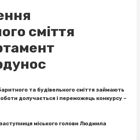
ення
ого сміття
ртамент
рдунос
баритного та будівельного сміття займають
 роботи долучається і переможець конкурсу –
заступниця міського голови Людмила