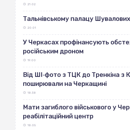
21:02
Тальнівському палацу Шувалових 
20:01
У Черкасах профінансують обст
російським дроном
19:00
Від ШІ‐фото з ТЦК до Тренкіна з К
поширювали на Черкащині
18:38
Мати загиблого військового у Че
реабілітаційний центр
18:05