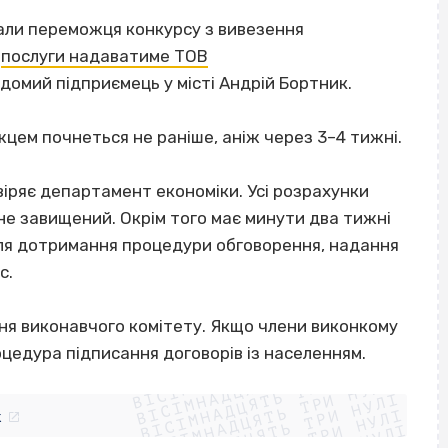
рали переможця конкурсу з вивезення
і
послуги надаватиме ТОВ
відомий підприємець у місті Андрій Бортник.
жцем почнеться не раніше, аніж через 3–4 тижні.
ряє департамент економіки. Усі розрахунки
 не завищений. Окрім того має минути два тижні
для дотримання процедури обговорення, надання
с.
ння виконавчого комітету. Якщо члени виконкому
ВІСІМНАДЦЯТЬ ТРИ НУЛІ
цедура підписання договорів із населенням.
ВІСІМНАДЦЯТЬ ТРИ НУЛІ
ВІСІМНАДЦЯТЬ ТРИ НУЛІ
ВІСІМНАДЦЯТЬ ТРИ НУЛІ
ВІСІМНАДЦЯТЬ ТРИ НУЛІ
k