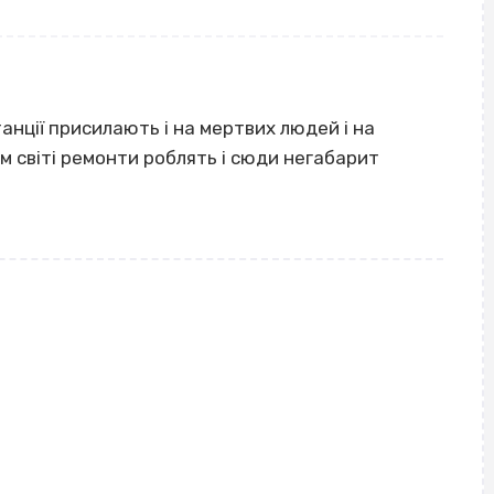
танції присилають і на мертвих людей і на
ім світі ремонти роблять і сюди негабарит