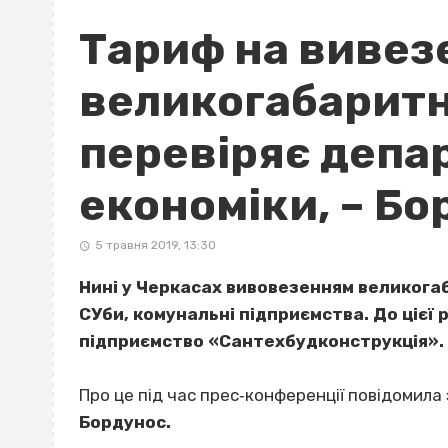
Тариф на вивез
великогабаритн
перевіряє депа
економіки, – Бо
5 травня 2019, 13:30
Нині у Черкасах вивовезенням великога
СУби, комунальні підприємства. До цієї
підприємство «Сантехбудконструкція».
Про це під час прес‐конференції повідомила
Бордунос.