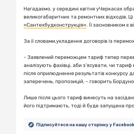
Нагадаємо, у середині квітня уЧеркасах об
великогабаритних та ремонтних відходів. Ц
«Сантехбудконструкція»
. Її засновником є 
За її словами,укладення договорів із перемо
- Заявлений переможцем тариф тепер переві
аналізують фахівці, аби з’ясувати, чи тариф
після оприлюднення результатів конкурсу 
заперечень, пропозицій, – говорить Бордуно
Лише після цього тариф винесуть на засіда
його підтримають, тоді й буде запущена про
Підписуйтеся на нашу сторінку у Faceboo