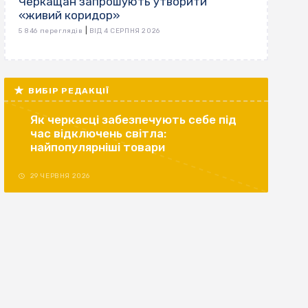
Черкащан запрошують утворити
«живий коридор»
|
5 846 переглядів
ВІД 4 СЕРПНЯ 2026
ВИБІР РЕДАКЦІЇ
Як черкасці забезпечують себе під
час відключень світла:
найпопулярніші товари
29 ЧЕРВНЯ 2026