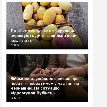
До 12 кг з куща: як на Черкащині
вирощують дині та скільки вони
коштують
11:15
Військовослужбовець заявив про
побиття побратимом у частині на
Черкащині. На ситуацію
відреагував Лубінець
10:44