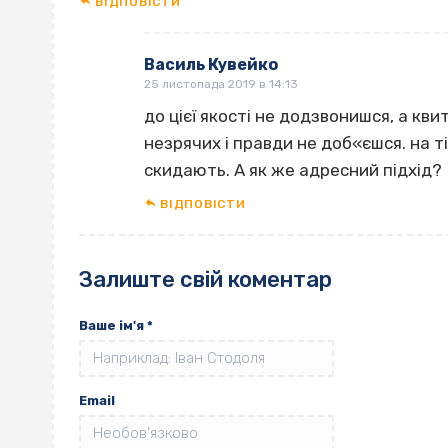
ВІДПОВІCТИ
Василь Кувейко
25 листопада 2019 в 14:13
до цієї якості не додзвонишся, а кви
незрячих і правди не доб«єшся. на т
скидають. А як же адресний підхід?
ВІДПОВІCТИ
Залиште свій коментар
Ваше ім'я
*
Email