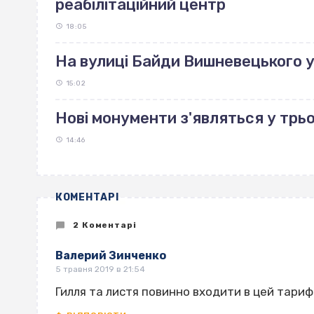
реабілітаційний центр
18:05
На вулиці Байди Вишневецького 
15:02
Нові монументи з'являться у трь
14:46
КОМЕНТАРІ
2 Коментарі
Валерий Зинченко
5 травня 2019 в 21:54
Гилля та листя повинно входити в цей тари