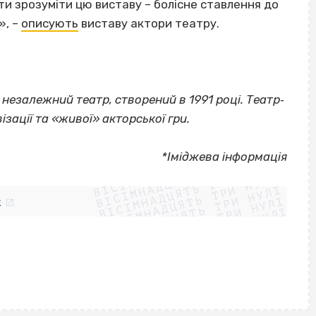
 зрозуміти цю виставу – болісне ставлення до
», –
описують
виставу актори театру.
незалежний театр, створений в 1991 році. Театр‐
зації та «живої» акторської гри.
ВІСІМНАДЦЯТЬ ТРИ НУЛІ
*Іміджева інформація
ВІСІМНАДЦЯТЬ ТРИ НУЛІ
ВІСІМНАДЦЯТЬ ТРИ НУЛІ
ВІСІМНАДЦЯТЬ ТРИ НУЛІ
ВІСІМНАДЦЯТЬ ТРИ НУЛІ
ВІСІМНАДЦЯТЬ ТРИ НУЛІ
k
ВІСІМНАДЦЯТЬ ТРИ НУЛІ
ВІСІМНАДЦЯТЬ ТРИ НУЛІ