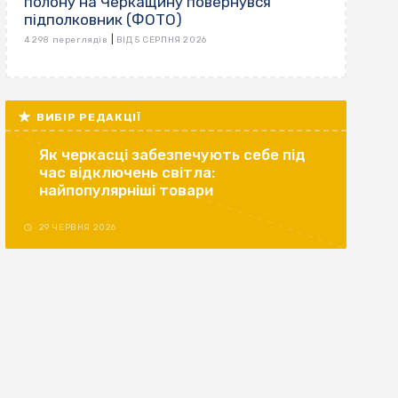
полону на Черкащину повернувся
підполковник (ФОТО)
|
4 298 переглядів
ВІД 5 СЕРПНЯ 2026
ВИБІР РЕДАКЦІЇ
Як черкасці забезпечують себе під
час відключень світла:
найпопулярніші товари
29 ЧЕРВНЯ 2026