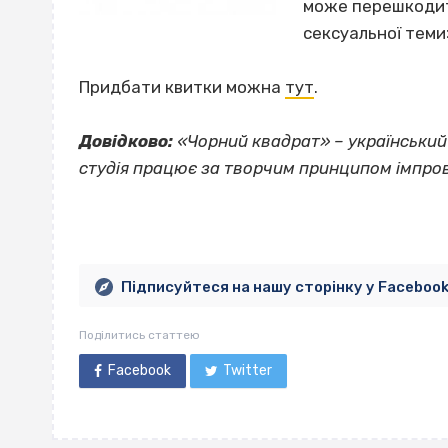
може перешкодити
сексуальної теми
Придбати квитки можна
тут
.
Довідково:
«Чорний квадрат» – український 
студія працює за творчим принципом імпрові
Підписуйтеся на нашу сторінку у Faceboo
Поділитись статтею
Facebook
Twitter