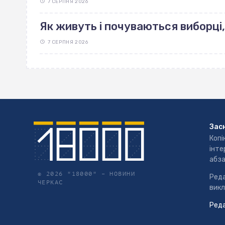
7 СЕРПНЯ 2026
Як живуть і почуваються виборці,
7 СЕРПНЯ 2026
Зас
Копі
інте
абза
© 2026 "18000" –
НОВИНИ
Реда
ЧЕРКАС
викл
Реда