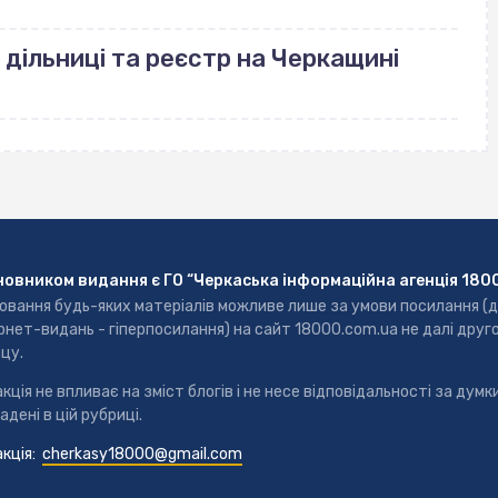
 дільниці та реєстр на Черкащині
новником видання є ГО “Черкаська інформаційна агенція 180
ювання будь-яких матеріалів можливе лише за умови посилання (
рнет-видань - гіперпосилання) на сайт 18000.com.ua не далі друг
цу.
кція не впливає на зміст блогів і не несе відповідальності за думки
адені в цій рубриці.
кція:
cherkasy18000@gmail.com