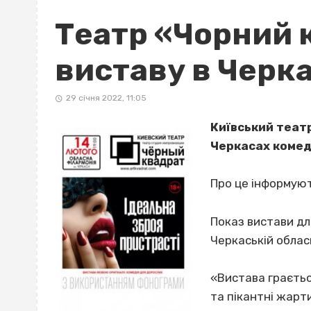
Театр «Чорний 
виставу в Черк
29 січня 2022, 11:05
Київський театр
Черкасах комед
Про це інформуют
Показ вистави дл
Черкаській обласн
«Вистава граєтьс
та пікантні жарти