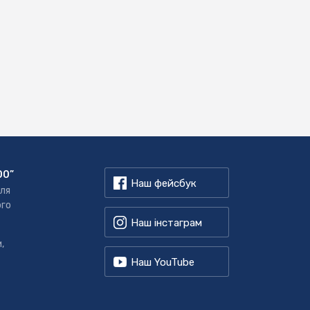
00”
Наш фейсбук
для
ого
Наш інстаграм
,
Наш YouTube