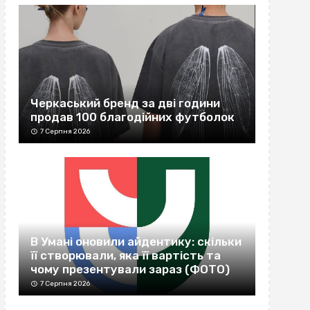
Черкаський бренд за дві години
продав 100 благодійних футболок
7 Серпня 2026
В Умані оновили айдентику: скільки
її створювали, яка її вартість та
чому презентували зараз (ФОТО)
7 Серпня 2026