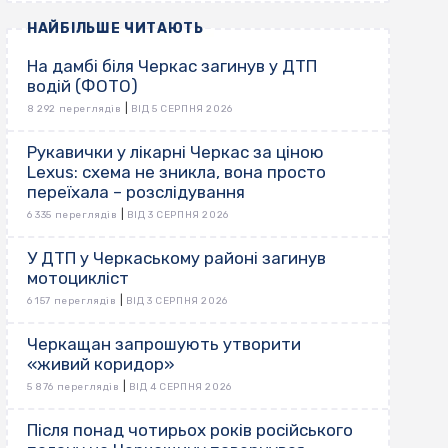
НАЙБІЛЬШЕ ЧИТАЮТЬ
На дамбі біля Черкас загинув у ДТП
водій (ФОТО)
|
8 292 переглядів
ВІД 5 СЕРПНЯ 2026
Рукавички у лікарні Черкас за ціною
Lexus: схема не зникла, вона просто
переїхала – розслідування
|
6 335 переглядів
ВІД 3 СЕРПНЯ 2026
У ДТП у Черкаському районі загинув
мотоцикліст
|
6 157 переглядів
ВІД 3 СЕРПНЯ 2026
Черкащан запрошують утворити
«живий коридор»
|
5 876 переглядів
ВІД 4 СЕРПНЯ 2026
Після понад чотирьох років російського