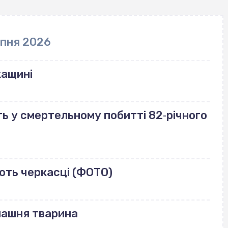
рпня 2026
кащині
ь у смертельному побитті 82‐річного
ють черкасці (ФОТО)
машня тварина