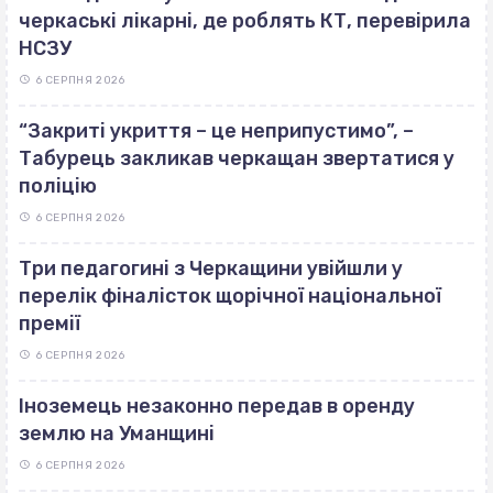
черкаські лікарні, де роблять КТ, перевірила
НСЗУ
6 СЕРПНЯ 2026
“Закриті укриття – це неприпустимо”, –
Табурець закликав черкащан звертатися у
поліцію
6 СЕРПНЯ 2026
Три педагогині з Черкащини увійшли у
перелік фіналісток щорічної національної
премії
6 СЕРПНЯ 2026
Іноземець незаконно передав в оренду
землю на Уманщині
6 СЕРПНЯ 2026