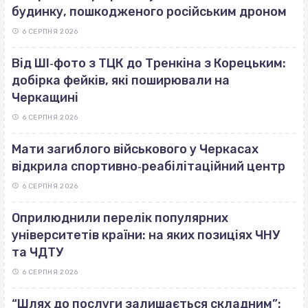
будинку, пошкодженого російським дроном
6 СЕРПНЯ 2026
Від ШІ‐фото з ТЦК до Тренкіна з Корецьким:
добірка фейків, які поширювали на
Черкащині
6 СЕРПНЯ 2026
Мати загиблого військового у Черкасах
відкрила спортивно‐реабілітаційний центр
6 СЕРПНЯ 2026
Оприлюднили перелік популярних
університетів країни: на яких позиціях ЧНУ
та ЧДТУ
6 СЕРПНЯ 2026
“Шлях до послуги залишається складним”: