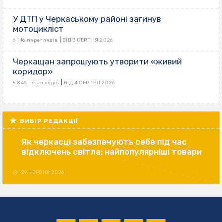
У ДТП у Черкаському районі загинув
мотоцикліст
|
6 146 переглядів
ВІД 3 СЕРПНЯ 2026
Черкащан запрошують утворити «живий
коридор»
|
5 846 переглядів
ВІД 4 СЕРПНЯ 2026
ВИБІР РЕДАКЦІЇ
Як черкасці забезпечують себе під час
відключень світла: найпопулярніші товари
29 ЧЕРВНЯ 2026