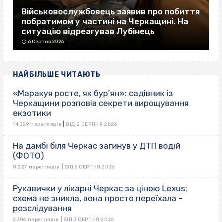
Військовослужбовець заявив про побиття
побратимом у частині на Черкащині. На
ситуацію відреагував Лубінець
6 Серпня 2026
НАЙБІЛЬШЕ ЧИТАЮТЬ
«Маракуя росте, як бур’ян»: садівник із
Черкащини розповів секрети вирощування
екзотики
|
14 389 переглядів
ВІД 2 СЕРПНЯ 2026
На дамбі біля Черкас загинув у ДТП водій
(ФОТО)
|
8 227 переглядів
ВІД 5 СЕРПНЯ 2026
Рукавички у лікарні Черкас за ціною Lexus:
схема не зникла, вона просто переїхала –
розслідування
|
6 306 переглядів
ВІД 3 СЕРПНЯ 2026