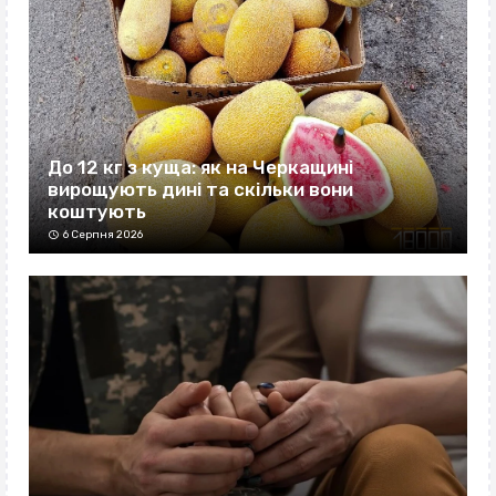
До 12 кг з куща: як на Черкащині
вирощують дині та скільки вони
коштують
6 Серпня 2026