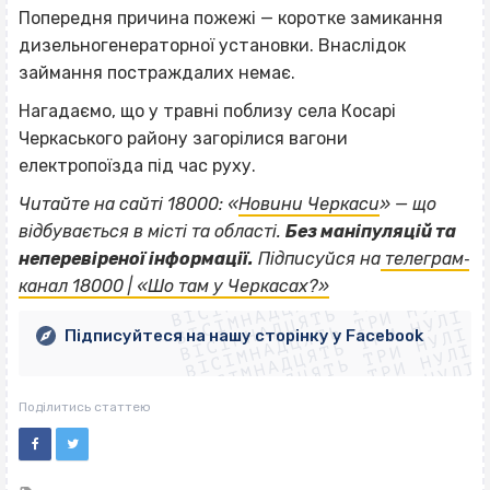
Попередня причина пожежі — коротке замикання
дизельногенераторної установки. Внаслідок
займання постраждалих немає.
Нагадаємо, що у травні поблизу села Косарі
Черкаського району загорілися вагони
електропоїзда під час руху.
Читайте на сайті 18000: «
Новини Черкаси
» — що
відбувається в місті та області.
Без маніпуляцій та
ВІСІМНАДЦЯТЬ ТРИ НУЛІ
неперевіреної інформації.
Підписуйся на
телеграм‐
ВІСІМНАДЦЯТЬ ТРИ НУЛІ
ВІСІМНАДЦЯТЬ ТРИ НУЛІ
канал 18000 | «Шо там у Черкасах?»
ВІСІМНАДЦЯТЬ ТРИ НУЛІ
ВІСІМНАДЦЯТЬ ТРИ НУЛІ
ВІСІМНАДЦЯТЬ ТРИ НУЛІ
Підписуйтеся на нашу сторінку у Facebook
ВІСІМНАДЦЯТЬ ТРИ НУЛІ
ВІСІМНАДЦЯТЬ ТРИ НУЛІ
Поділитись статтею