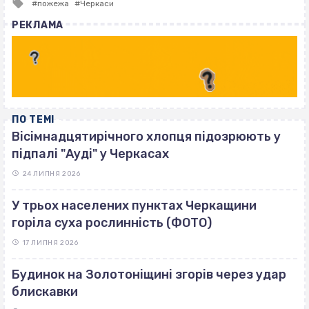
Tagged
пожежа
Черкаси
with
РЕКЛАМА
ПО ТЕМІ
Вісімнадцятирічного хлопця підозрюють у
підпалі "Ауді" у Черкасах
24 ЛИПНЯ 2026
У трьох населених пунктах Черкащини
горіла суха рослинність (ФОТО)
17 ЛИПНЯ 2026
Будинок на Золотоніщині згорів через удар
блискавки