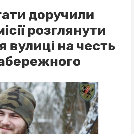
тати доручили
місії розглянути
 вулиці на честь
Набережного