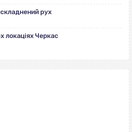
ускладнений рух
ох локаціях Черкас