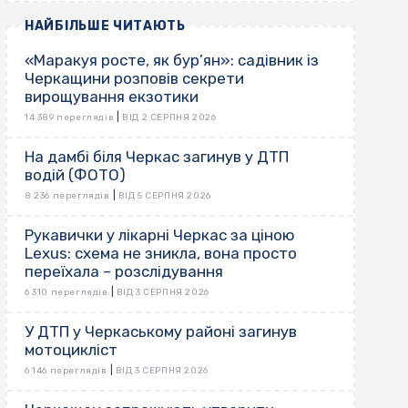
НАЙБІЛЬШЕ ЧИТАЮТЬ
«Маракуя росте, як бур’ян»: садівник із
Черкащини розповів секрети
вирощування екзотики
|
14 389 переглядів
ВІД 2 СЕРПНЯ 2026
На дамбі біля Черкас загинув у ДТП
водій (ФОТО)
|
8 236 переглядів
ВІД 5 СЕРПНЯ 2026
Рукавички у лікарні Черкас за ціною
Lexus: схема не зникла, вона просто
переїхала – розслідування
|
6 310 переглядів
ВІД 3 СЕРПНЯ 2026
У ДТП у Черкаському районі загинув
мотоцикліст
|
6 146 переглядів
ВІД 3 СЕРПНЯ 2026