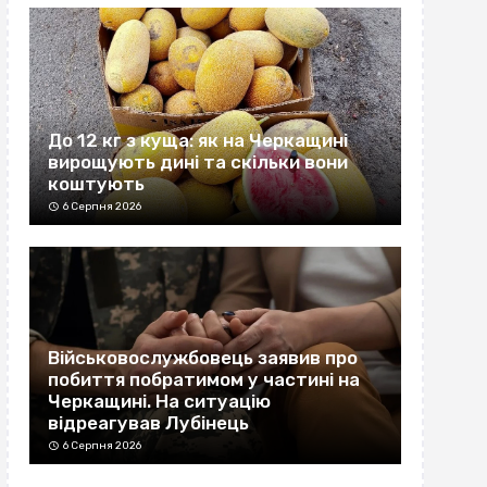
До 12 кг з куща: як на Черкащині
вирощують дині та скільки вони
коштують
6 Серпня 2026
Військовослужбовець заявив про
побиття побратимом у частині на
Черкащині. На ситуацію
відреагував Лубінець
6 Серпня 2026