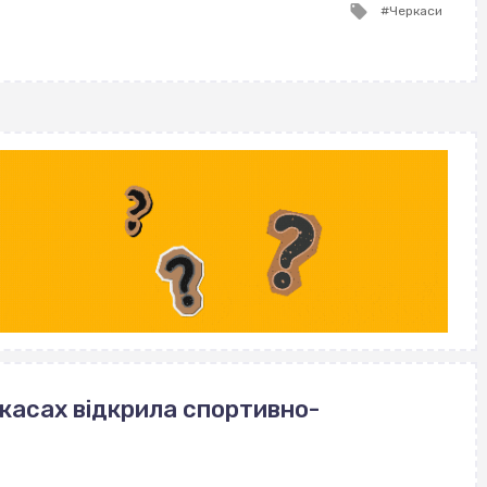
Tagged
Черкаси
with
ркасах відкрила спортивно-