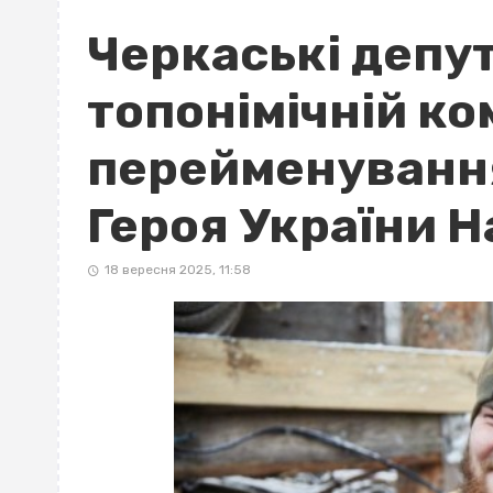
Черкаські депу
топонімічній ко
перейменування
Героя України 
18 вересня 2025, 11:58