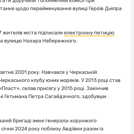
тати доручили топонімічній комісії при
итання щодо перейменування вулиці Героїв Дніпра
7 жителів міста підписали
електронну петицію
на вулицю Назара Набережного.
ітня 2001 року. Навчався у Черкаській
Черкаського клубу юних моряків. У 2013 році став
«Пласт», склав присягу у 2015 році. Закінчив
ені Гетьмана Петра Сагайдачного, здобувши
ваній бригаді імені генерала‐хорунжого
ічня 2024 року поблизу Авдіївки разом із