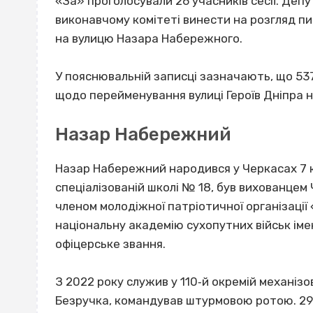
«За» проголосували 26 учасників сесії. Депу
виконавчому комітеті винести на розгляд п
на вулицю Назара Набережного.
У пояснювальній записці зазначають, що 53
щодо перейменування вулиці Героїв Дніпра 
Назар Набережний
Назар Набережний народився у Черкасах 7 кв
спеціалізованій школі № 18, був вихованцем 
членом молодіжної патріотичної організації 
національну академію сухопутних військ ім
офіцерське звання.
З 2022 року служив у 110‐й окремій механізо
Безручка, командував штурмовою ротою. 29 с