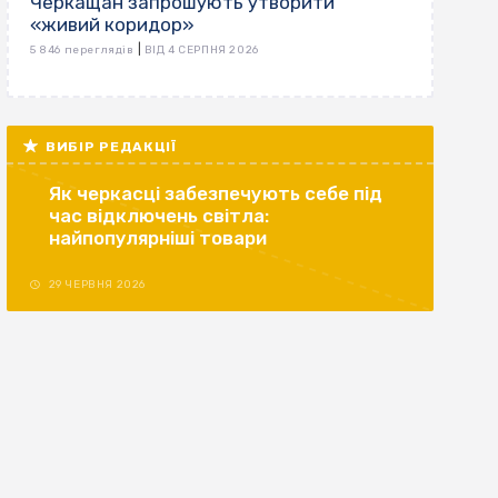
Черкащан запрошують утворити
«живий коридор»
|
5 846 переглядів
ВІД 4 СЕРПНЯ 2026
ВИБІР РЕДАКЦІЇ
Як черкасці забезпечують себе під
час відключень світла:
найпопулярніші товари
29 ЧЕРВНЯ 2026