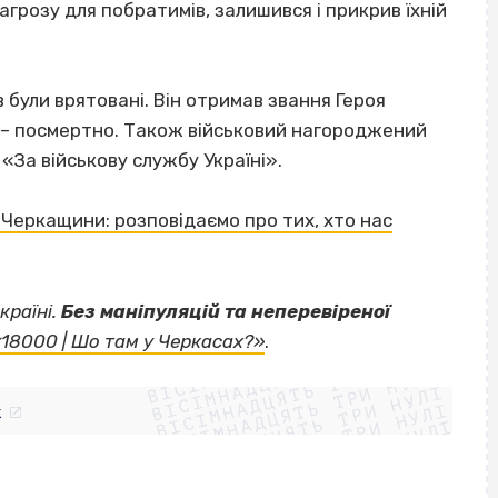
агрозу для побратимів, залишився і прикрив їхній
в були врятовані. Він отримав звання Героя
 – посмертно. Також військовий нагороджений
«За військову службу Україні».
з Черкащини: розповідаємо про тих, хто нас
країні.
Без маніпуляцій та неперевіреної
ВІСІМНАДЦЯТЬ ТРИ НУЛІ
«18000 | Шо там у Черкасах?»
.
ВІСІМНАДЦЯТЬ ТРИ НУЛІ
ВІСІМНАДЦЯТЬ ТРИ НУЛІ
ВІСІМНАДЦЯТЬ ТРИ НУЛІ
ВІСІМНАДЦЯТЬ ТРИ НУЛІ
ВІСІМНАДЦЯТЬ ТРИ НУЛІ
k
ВІСІМНАДЦЯТЬ ТРИ НУЛІ
ВІСІМНАДЦЯТЬ ТРИ НУЛІ