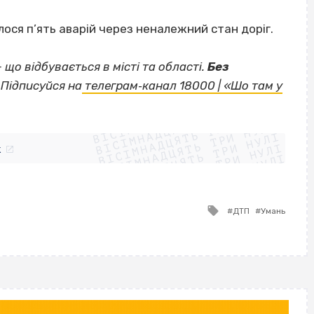
лося п’ять аварій через неналежний стан доріг.
— що відбувається в місті та області.
Без
Підписуйся на
телеграм‐канал 18000 | «Шо там у
ВІСІМНАДЦЯТЬ ТРИ НУЛІ
ВІСІМНАДЦЯТЬ ТРИ НУЛІ
ВІСІМНАДЦЯТЬ ТРИ НУЛІ
ВІСІМНАДЦЯТЬ ТРИ НУЛІ
ВІСІМНАДЦЯТЬ ТРИ НУЛІ
ВІСІМНАДЦЯТЬ ТРИ НУЛІ
k
ВІСІМНАДЦЯТЬ ТРИ НУЛІ
ВІСІМНАДЦЯТЬ ТРИ НУЛІ
Tagged
ДТП
Умань
with