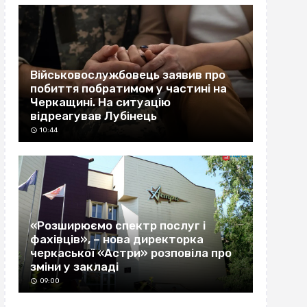
Військовослужбовець заявив про
побиття побратимом у частині на
Черкащині. На ситуацію
відреагував Лубінець
10:44
«Розширюємо спектр послуг і
фахівців», – нова директорка
черкаської «Астри» розповіла про
зміни у закладі
09:00