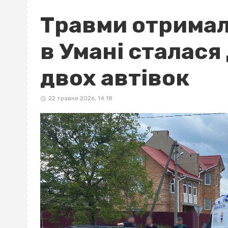
Травми отримал
в Умані сталася
двох автівок
22 травня 2026, 14:18