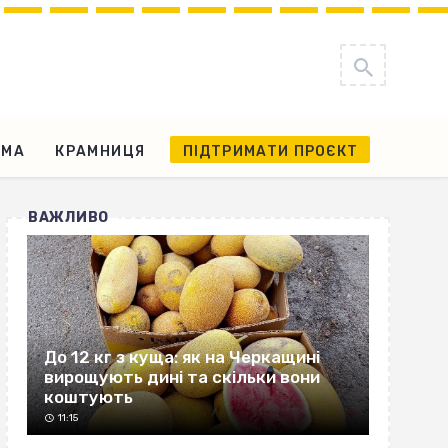
АМА
КРАМНИЦЯ
ПІДТРИМАТИ ПРОЄКТ
ВАЖЛИВО
До 12 кг з куща: як на Черкащині
вирощують дині та скільки вони
коштують
11:15