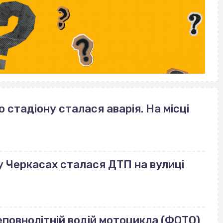
стадіону сталася аварія. На місці
: у Черкасах сталася ДТП на вулиці
еповнолітній водій мотоцикла (ФОТО)