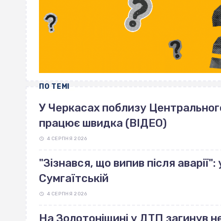
ПО ТЕМІ
У Черкасах поблизу Центрального 
працює швидка (ВІДЕО)
4 СЕРПНЯ 2026
"Зізнався, що випив після аварії"
Сумгаїтській
4 СЕРПНЯ 2026
На Золотоніщині у ДТП загинув н