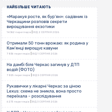
НАЙБІЛЬШЕ ЧИТАЮТЬ
«Маракуя росте, як бур’ян»: садівник із
Черкащини розповів секрети
вирощування екзотики
|
14 362 переглядів
ВІД 2 СЕРПНЯ 2026
Отримали 50 тонн врожаю: як родина у
Кам’янці вирощує кавуни
|
7 836 переглядів
ВІД 1 СЕРПНЯ 2026
На дамбі біля Черкас загинув у ДТП
водій (ФОТО)
|
7 825 переглядів
ВІД 5 СЕРПНЯ 2026
Рукавички у лікарні Черкас за ціною
Lexus: схема не зникла, вона просто
переїхала – розслідування
|
6 273 переглядів
ВІД 3 СЕРПНЯ 2026