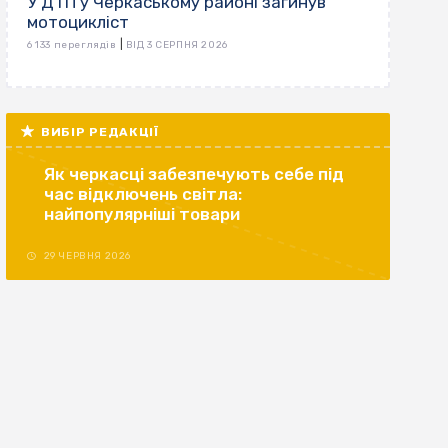
У ДТП у Черкаському районі загинув
мотоцикліст
|
6 133 переглядів
ВІД 3 СЕРПНЯ 2026
ВИБІР РЕДАКЦІЇ
Як черкасці забезпечують себе під
час відключень світла:
найпопулярніші товари
29 ЧЕРВНЯ 2026