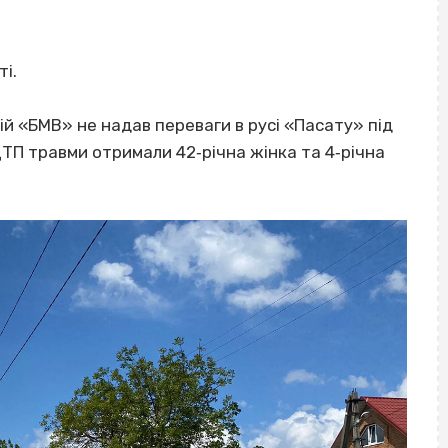
ті.
й «БМВ» не надав переваги в русі «Пасату» під
ДТП травми отримали 42‐річна жінка та 4‐річна