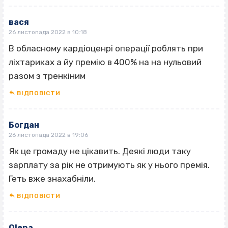
вася
26 листопада 2022 в 10:18
В обласному кардіоценрі операції роблять при
ліхтариках а йу премію в 400% на на нульовий
разом з тренкіним
ВІДПОВІCТИ
Богдан
26 листопада 2022 в 19:06
Як це громаду не цікавить. Деякі люди таку
зарплату за рік не отримують як у нього премія.
Геть вже знахабніли.
ВІДПОВІCТИ
Olena