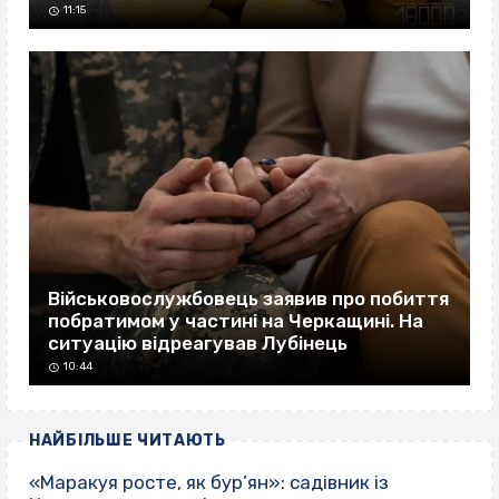
11:15
Військовослужбовець заявив про побиття
побратимом у частині на Черкащині. На
ситуацію відреагував Лубінець
10:44
НАЙБІЛЬШЕ ЧИТАЮТЬ
«Маракуя росте, як бур’ян»: садівник із