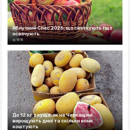
Яблучний Спас 2026: що святкують і що
освячують
12:15
До 12 кг з куща: як на Черкащині
вирощують дині та скільки вони
коштують