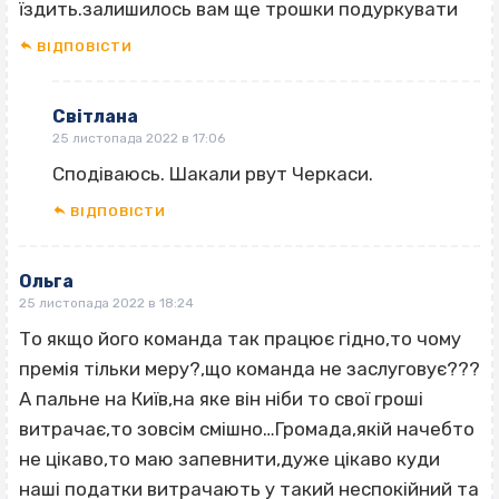
їздить.залишилось вам ще трошки подуркувати
ВІДПОВІCТИ
Світлана
25 листопада 2022 в 17:06
Сподіваюсь. Шакали рвут Черкаси.
ВІДПОВІCТИ
Ольга
25 листопада 2022 в 18:24
То якщо його команда так працює гідно,то чому
премія тільки меру?,що команда не заслуговує???
А пальне на Київ,на яке він ніби то свої гроші
витрачає,то зовсім смішно…Громада,якій начебто
не цікаво,то маю запевнити,дуже цікаво куди
наші податки витрачають у такий неспокійний та