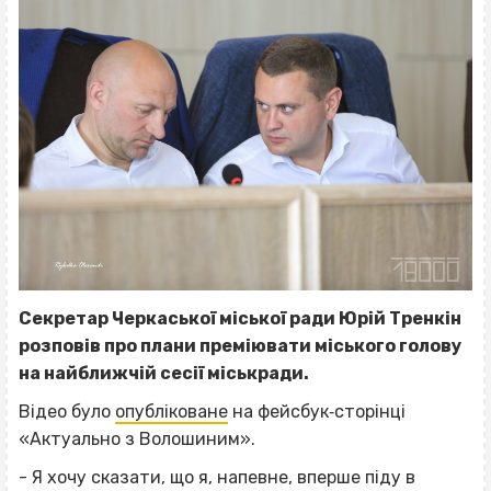
Секретар Черкаської міської ради Юрій Тренкін
розповів про плани преміювати міського голову
на найближчій сесії міськради.
Відео було
опубліковане
на фейсбук‐сторінці
«Актуально з Волошиним».
- Я хочу сказати, що я, напевне, вперше піду в