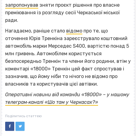
запропонував
зняти проєкт рішення про власне
преміювання із розгляду сесії Черкаської міської
ради.
Нагадаємо, раніше стало
відомо
про те, що
оточення Юрія Тренкіна зареєструвало коштовний
автомобіль марки Мерседес S400, вартістю понад 5
млн гривень. Автомобілем користується
безпосередньо Тренкін та члени його родини, втім у
коментарі «18000» Тренкін цей факт спростував і
зазначив, що йому ніби то нічого не відомо про
власників та користувачів цієї автівки.
Оперативні новини від команди «18000» – у нашому
телеграм‐каналі «Шо там у Черкасах?»
Поділитись статтею