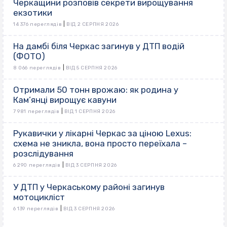
Черкащини розповів секрети вирощування
екзотики
|
14 376 переглядів
ВІД 2 СЕРПНЯ 2026
На дамбі біля Черкас загинув у ДТП водій
(ФОТО)
|
8 066 переглядів
ВІД 5 СЕРПНЯ 2026
Отримали 50 тонн врожаю: як родина у
Кам’янці вирощує кавуни
|
7 981 переглядів
ВІД 1 СЕРПНЯ 2026
Рукавички у лікарні Черкас за ціною Lexus:
схема не зникла, вона просто переїхала –
розслідування
|
6 290 переглядів
ВІД 3 СЕРПНЯ 2026
У ДТП у Черкаському районі загинув
мотоцикліст
|
6 139 переглядів
ВІД 3 СЕРПНЯ 2026