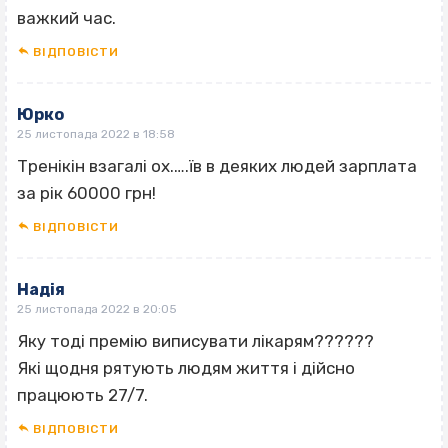
важкий час.
ВІДПОВІCТИ
Юрко
25 листопада 2022 в 18:58
Тренікін взагалі ох.….їв в деяких людей зарплата
за рік 60000 грн!
ВІДПОВІCТИ
Надія
25 листопада 2022 в 20:05
Яку тоді премію виписувати лікарям??????
Які щодня рятують людям життя і дійсно
працюють 27/7.
ВІДПОВІCТИ