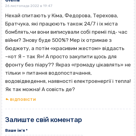
26 листопада 2022 в 19:47
Нехай спитають у Кiма, Федорова, Терехова,
Братчука, якi працюють також 24/7 i ix мiста
бомблять,чи вони виписували собi премii пiд‐ час
вiйни? Знову буде 500%? Мер iх отримае з
бюджету, а потiм «красивим жестом» вiддасть
-«от Я – так Я»! А просто закупити щось для
фронту без пiару?? Якраз «громаду цікавлять» не
тiльки » питання водопостачання,
водовідведення, наявності електроенергії i тепла!
Як так можна! А совiсть де?
ВІДПОВІCТИ
Залиште свій коментар
Ваше ім'я
*