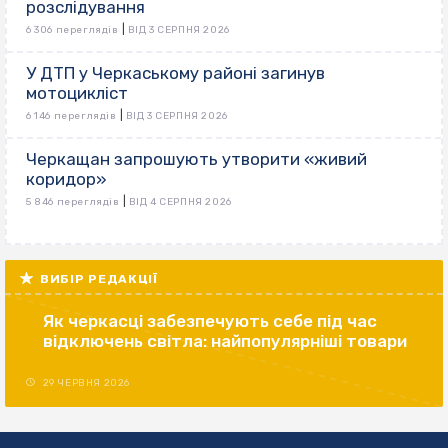
розслідування
|
6 306 переглядів
ВІД 3 СЕРПНЯ 2026
У ДТП у Черкаському районі загинув
мотоцикліст
|
6 146 переглядів
ВІД 3 СЕРПНЯ 2026
Черкащан запрошують утворити «живий
коридор»
|
5 846 переглядів
ВІД 4 СЕРПНЯ 2026
ВИБІР РЕДАКЦІЇ
Як черкасці забезпечують себе під час
відключень світла: найпопулярніші товари
29 ЧЕРВНЯ 2026