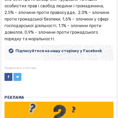
особистих прав і свобод людини і громадянина,
2,5% – злочини проти правосуддя, 2,0% – злочини
проти громадської безпеки, 1,6% – злочини у сфері
господарської діяльності, 1,1% – злочини проти
ВІСІМНАДЦЯТЬ ТРИ НУЛІ
довкілля, 0,9% – злочини проти громадського
ВІСІМНАДЦЯТЬ ТРИ НУЛІ
ВІСІМНАДЦЯТЬ ТРИ НУЛІ
порядку та моральності.
ВІСІМНАДЦЯТЬ ТРИ НУЛІ
ВІСІМНАДЦЯТЬ ТРИ НУЛІ
ВІСІМНАДЦЯТЬ ТРИ НУЛІ
Підписуйтеся на нашу сторінку у Facebook
ВІСІМНАДЦЯТЬ ТРИ НУЛІ
ВІСІМНАДЦЯТЬ ТРИ НУЛІ
Поділитись статтею
РЕКЛАМА