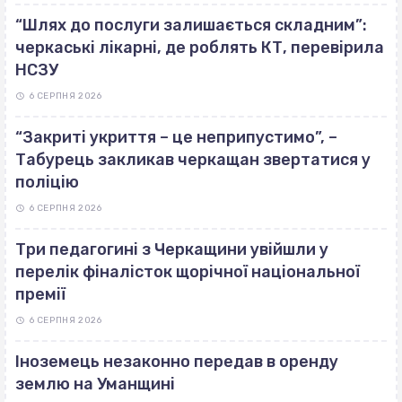
“Шлях до послуги залишається складним”:
черкаські лікарні, де роблять КТ, перевірила
НСЗУ
6 СЕРПНЯ 2026
“Закриті укриття – це неприпустимо”, –
Табурець закликав черкащан звертатися у
поліцію
6 СЕРПНЯ 2026
Три педагогині з Черкащини увійшли у
перелік фіналісток щорічної національної
премії
6 СЕРПНЯ 2026
Іноземець незаконно передав в оренду
землю на Уманщині