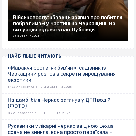
Військовослужбовець заявив про побиття
побратимом у частині на Черкащині. На
ситуацію відреагував Лубінець
6 Серпня 2026
НАЙБІЛЬШЕ ЧИТАЮТЬ
«Маракуя росте, як бур’ян»: садівник із
Черкащини розповів секрети вирощування
екзотики
|
14 389 переглядів
ВІД 2 СЕРПНЯ 2026
На дамбі біля Черкас загинув у ДТП водій
(ФОТО)
|
8 225 переглядів
ВІД 5 СЕРПНЯ 2026
Рукавички у лікарні Черкас за ціною Lexus:
схема не зникла, вона просто переїхала –