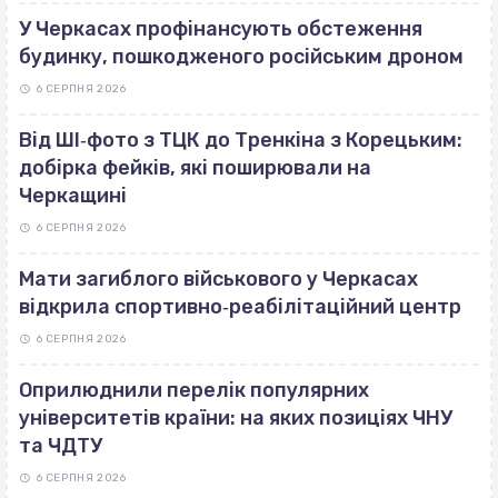
У Черкасах профінансують обстеження
будинку, пошкодженого російським дроном
6 СЕРПНЯ 2026
Від ШІ‐фото з ТЦК до Тренкіна з Корецьким:
добірка фейків, які поширювали на
Черкащині
6 СЕРПНЯ 2026
Мати загиблого військового у Черкасах
відкрила спортивно‐реабілітаційний центр
6 СЕРПНЯ 2026
Оприлюднили перелік популярних
університетів країни: на яких позиціях ЧНУ
та ЧДТУ
6 СЕРПНЯ 2026