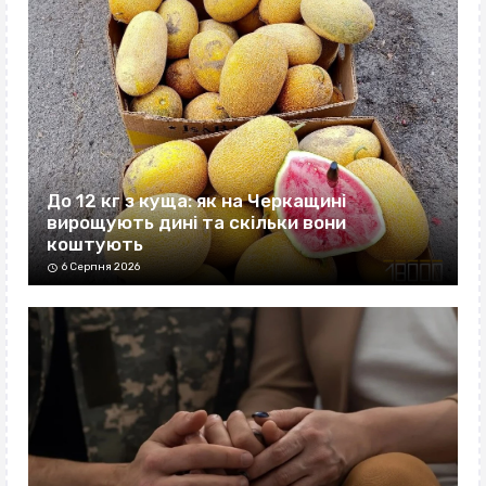
До 12 кг з куща: як на Черкащині
вирощують дині та скільки вони
коштують
6 Серпня 2026