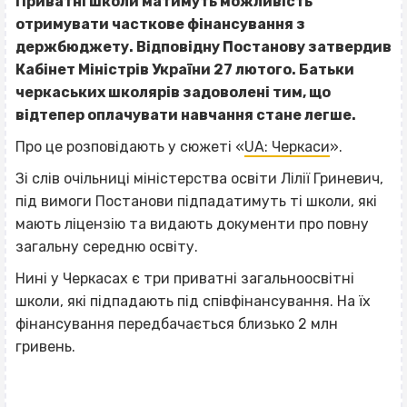
Приватні школи матимуть можливість
отримувати часткове фінансування з
держбюджету. Відповідну Постанову затвердив
Кабінет Міністрів України 27 лютого. Батьки
черкаських школярів задоволені тим, що
відтепер оплачувати навчання стане легше.
Про це розповідають у сюжеті «
UA: Черкаси
».
Зі слів очільниці міністерства освіти Лілії Гриневич,
під вимоги Постанови підпадатимуть ті школи, які
мають ліцензію та видають документи про повну
загальну середню освіту.
Нині у Черкасах є три приватні загальноосвітні
школи, які підпадають під співфінансування. На їх
фінансування передбачається близько 2 млн
гривень.