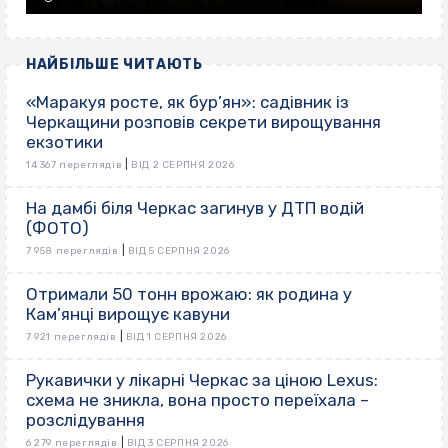
НАЙБІЛЬШЕ ЧИТАЮТЬ
«Маракуя росте, як бур’ян»: садівник із
Черкащини розповів секрети вирощування
екзотики
|
14 367 переглядів
ВІД 2 СЕРПНЯ 2026
На дамбі біля Черкас загинув у ДТП водій
(ФОТО)
|
7 958 переглядів
ВІД 5 СЕРПНЯ 2026
Отримали 50 тонн врожаю: як родина у
Кам’янці вирощує кавуни
|
7 921 переглядів
ВІД 1 СЕРПНЯ 2026
Рукавички у лікарні Черкас за ціною Lexus:
схема не зникла, вона просто переїхала –
розслідування
|
6 279 переглядів
ВІД 3 СЕРПНЯ 2026