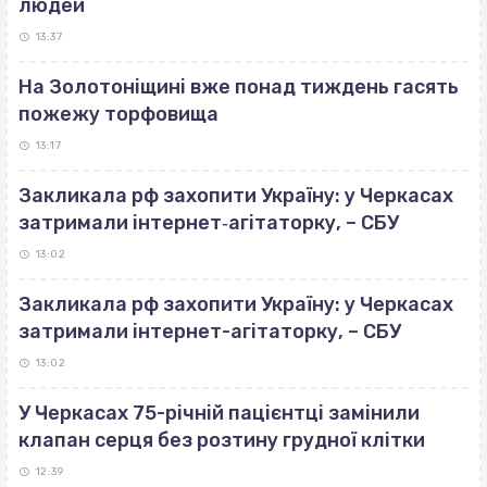
людей
13:37
На Золотоніщині вже понад тиждень гасять
пожежу торфовища
13:17
Закликала рф захопити Україну: у Черкасах
затримали інтернет‐агітаторку, – СБУ
13:02
Закликала рф захопити Україну: у Черкасах
затримали інтернет-агітаторку, – СБУ
13:02
У Черкасах 75-річній пацієнтці замінили
клапан серця без розтину грудної клітки
12:39