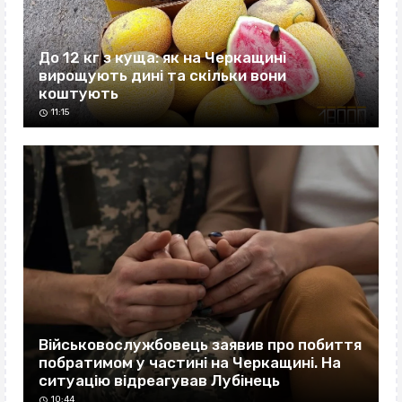
До 12 кг з куща: як на Черкащині
вирощують дині та скільки вони
коштують
11:15
Військовослужбовець заявив про побиття
побратимом у частині на Черкащині. На
ситуацію відреагував Лубінець
10:44