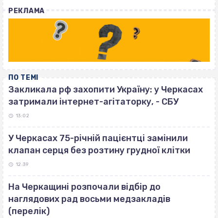
with
РЕКЛАМА
ПО ТЕМІ
Закликала рф захопити Україну: у Черкасах
затримали інтернет-агітаторку, - СБУ
13:02
У Черкасах 75-річній пацієнтці замінили
клапан серця без розтину грудної клітки
12:39
На Черкащині розпочали відбір до
наглядових рад восьми медзакладів
(перелік)