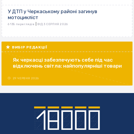
У ДТП у Черкаському районі загинув
мотоцикліст
|
6 135 переглядів
ВІД 3 СЕРПНЯ 2026
ВИБІР РЕДАКЦІЇ
Як черкасці забезпечують себе під час
відключень світла: найпопулярніші товари
29 ЧЕРВНЯ 2026