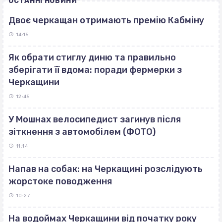
ОСТАННІ НОВИНИ
Двоє черкащан отримають премію Кабміну
14:15
Як обрати стиглу диню та правильно
зберігати її вдома: поради фермерки з
Черкащини
12:45
У Мошнах велосипедист загинув після
зіткнення з автомобілем (ФОТО)
11:14
Напав на собак: на Черкащині розслідують
жорстоке поводження
10:27
На водоймах Черкащини від початку року