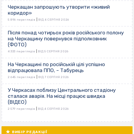
Черкащан запрошують утворити «живий
коридор»
|
5 896 переглядів
ВІД 4 СЕРПНЯ 2026
Після понад чотирьох років російського полону
на Черкащину повернувся підполковник
(ФОТО)
|
4 333 переглядів
ВІД 5 СЕРПНЯ 2026
На Черкащині по російській цілі успішно
відпрацювала ППО, – Табурець
|
2 645 переглядів
ВІД 7 СЕРПНЯ 2026
У Черкасах поблизу Центрального стадіону
сталася аварія. На місці працює швидка
(ВІДЕО)
|
2 579 переглядів
ВІД 4 СЕРПНЯ 2026
ВИБІР РЕДАКЦІЇ