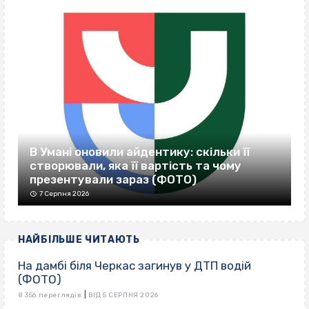
В Умані оновили айдентику: скільки її
створювали, яка її вартість та чому
презентували зараз (ФОТО)
7 Серпня 2026
НАЙБІЛЬШЕ ЧИТАЮТЬ
На дамбі біля Черкас загинув у ДТП водій
(ФОТО)
|
8 356 переглядів
ВІД 5 СЕРПНЯ 2026