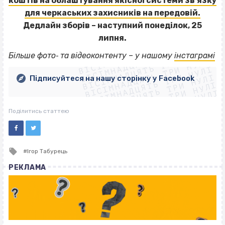
коштів на облаштування якісної системи зв’язку
для черкаських захисників на передовій.
Дедлайн зборів – наступний понеділок, 25
липня.
ВІСІМНАДЦЯТЬ ТРИ НУЛІ
ВІСІМНАДЦЯТЬ ТРИ НУЛІ
ВІСІМНАДЦЯТЬ ТРИ НУЛІ
Більше фото‐ та відеоконтенту – у нашому
інстаграмі
ВІСІМНАДЦЯТЬ ТРИ НУЛІ
ВІСІМНАДЦЯТЬ ТРИ НУЛІ
ВІСІМНАДЦЯТЬ ТРИ НУЛІ
Підписуйтеся на нашу сторінку у Facebook
ВІСІМНАДЦЯТЬ ТРИ НУЛІ
ВІСІМНАДЦЯТЬ ТРИ НУЛІ
Поділитись статтею
Tagged
Ігор Табурець
with
РЕКЛАМА