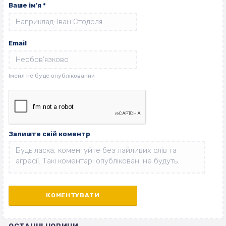
Ваше ім'я
*
Email
Залиште свій коментр