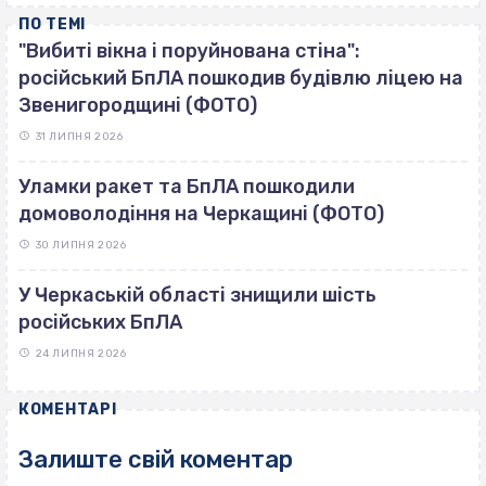
ПО ТЕМІ
"Вибиті вікна і поруйнована стіна":
російський БпЛА пошкодив будівлю ліцею на
Звенигородщині (ФОТО)
31 ЛИПНЯ 2026
Уламки ракет та БпЛА пошкодили
домоволодіння на Черкащині (ФОТО)
30 ЛИПНЯ 2026
У Черкаській області знищили шість
російських БпЛА
24 ЛИПНЯ 2026
КОМЕНТАРІ
Залиште свій коментар