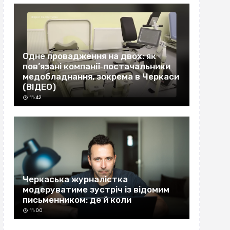
Одне провадження на двох: як
пов’язані компанії‐постачальники
медобладнання, зокрема в Черкаси
(ВІДЕО)
11:42
Черкаська журналістка
модеруватиме зустріч із відомим
письменником: де й коли
11:00