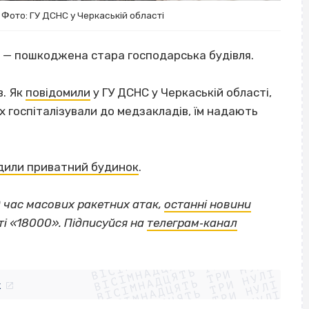
 Фото: ГУ ДСНС у Черкаській області
 — пошкоджена стара господарська будівля.
в. Як
повідомили
у ГУ ДСНС у Черкаській області,
сіх госпіталізували до медзакладів, їм надають
дили приватний будинок
.
ід час масових ракетних атак,
останні новини
ті «18000». Підписуйся на
телеграм‐канал
ВІСІМНАДЦЯТЬ ТРИ НУЛІ
ВІСІМНАДЦЯТЬ ТРИ НУЛІ
ВІСІМНАДЦЯТЬ ТРИ НУЛІ
ВІСІМНАДЦЯТЬ ТРИ НУЛІ
ВІСІМНАДЦЯТЬ ТРИ НУЛІ
ВІСІМНАДЦЯТЬ ТРИ НУЛІ
k