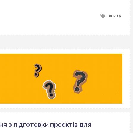
ВІСІМНАДЦЯТЬ ТРИ НУЛІ
ВІСІМНАДЦЯТЬ ТРИ НУЛІ
Tagged
Сміла
with
ня з підготовки проєктів для