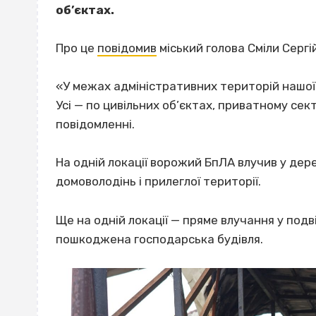
об’єктах.
Про це
повідомив
міський голова Сміли Сергі
«У межах адміністративних територій нашої
Усі — по цивільних об’єктах, приватному сек
повідомленні.
На одній локації ворожий БпЛА влучив у де
домоволодінь і прилеглої території.
Ще на одній локації — пряме влучання у под
пошкоджена господарська будівля.