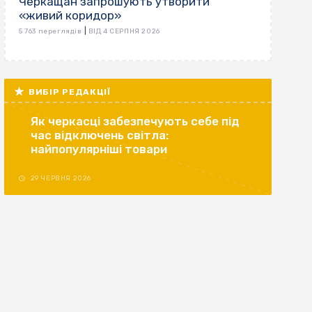
Черкащан запрошують утворити
«живий коридор»
|
5 763 переглядів
ВІД 4 СЕРПНЯ 2026
ВИБІР РЕДАКЦІЇ
Як черкасці забезпечують себе під
час відключень світла:
найпопулярніші товари
29 ЧЕРВНЯ 2026