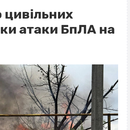
о цивільних
дки атаки БпЛА на