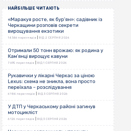
НАЙБІЛЬШЕ ЧИТАЮТЬ
«Маракуя росте, як бур’ян»: садівник із
Черкащини розповів секрети
вирощування екзотики
|
14 346 переглядів
ВІД 2 СЕРПНЯ 2026
Отримали 50 тонн врожаю: як родина у
Кам’янці вирощує кавуни
|
7 695 переглядів
ВІД 1 СЕРПНЯ 2026
Рукавички у лікарні Черкас за ціною
Lexus: схема не зникла, вона просто
переїхала – розслідування
|
6 184 переглядів
ВІД 3 СЕРПНЯ 2026
У ДТП у Черкаському районі загинув
мотоцикліст
|
6 126 переглядів
ВІД 3 СЕРПНЯ 2026