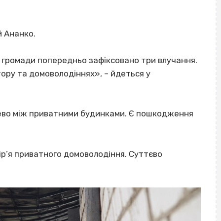
й Ананко.
 громади попередньо зафіксовано три влучання.
тору та домоволодіннях», – йдеться у
рево між приватними будинками. Є пошкодження
вір’я приватного домоволодіння. Суттєво