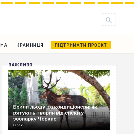
АМА
КРАМНИЦЯ
ПІДТРИМАТИ ПРОЄКТ
ВАЖЛИВО
Брили льоду та кондиціонери: як
рятують тварин від спеки у
зоопарку Черкас
13:25