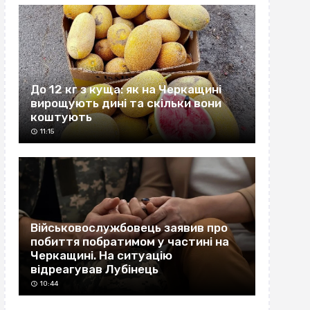
До 12 кг з куща: як на Черкащині
вирощують дині та скільки вони
коштують
11:15
Військовослужбовець заявив про
побиття побратимом у частині на
Черкащині. На ситуацію
відреагував Лубінець
10:44