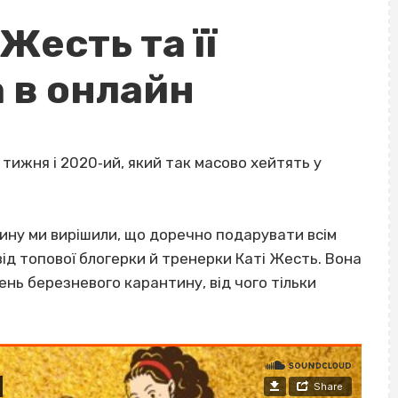
Жесть та її
 в онлайн
е тижня і 2020‐ий, який так масово хейтять у
тину ми вирішили, що доречно подарувати всім
ід топової блогерки й тренерки Каті Жесть. Вона
нь березневого карантину, від чого тільки