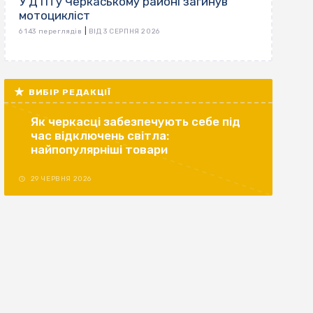
У ДТП у Черкаському районі загинув
мотоцикліст
|
6 143 переглядів
ВІД 3 СЕРПНЯ 2026
ВИБІР РЕДАКЦІЇ
Як черкасці забезпечують себе під
час відключень світла:
найпопулярніші товари
29 ЧЕРВНЯ 2026