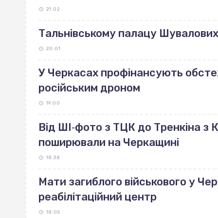
21:02
Тальнівському палацу Шувалових 
20:01
У Черкасах профінансують обст
російським дроном
19:00
Від ШІ‐фото з ТЦК до Тренкіна з К
поширювали на Черкащині
18:38
Мати загиблого військового у Че
реабілітаційний центр
18:05