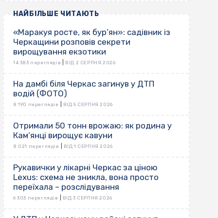
НАЙБІЛЬШЕ ЧИТАЮТЬ
«Маракуя росте, як бур’ян»: садівник із
Черкащини розповів секрети
вирощування екзотики
|
14 383 переглядів
ВІД 2 СЕРПНЯ 2026
На дамбі біля Черкас загинув у ДТП
водій (ФОТО)
|
8 190 переглядів
ВІД 5 СЕРПНЯ 2026
Отримали 50 тонн врожаю: як родина у
Кам’янці вирощує кавуни
|
8 021 переглядів
ВІД 1 СЕРПНЯ 2026
Рукавички у лікарні Черкас за ціною
Lexus: схема не зникла, вона просто
переїхала – розслідування
|
6 303 переглядів
ВІД 3 СЕРПНЯ 2026