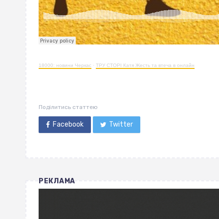
18000: новини Черкас
·
ТРУ СТОРІ Катя Жесть та втеча в онлайн
Поділитись статтею
Facebook
Twitter
РЕКЛАМА