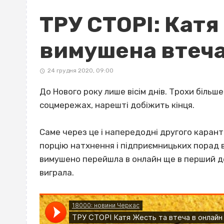
ТРУ СТОРІ: Катя 
вимушена втеча
24 грудня 2020, 09:00
До Нового року лише вісім днів. Трохи більш
соцмережах, нарешті добіжить кінця.
Саме через це і напередодні другого каран
порцію натхнення і підприємницьких порад в
вимушено перейшла в онлайн ще в перший де
виграла.