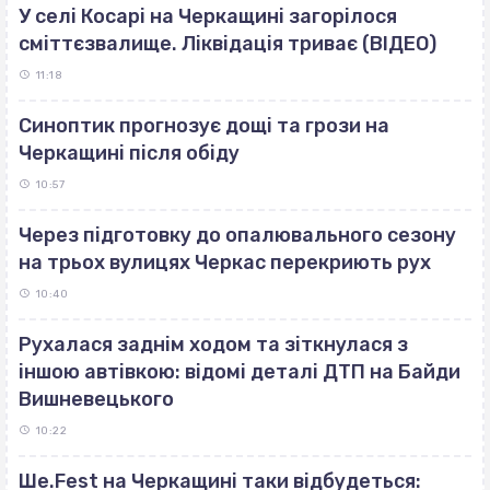
У селі Косарі на Черкащині загорілося
сміттєзвалище. Ліквідація триває (ВІДЕО)
11:18
Синоптик прогнозує дощі та грози на
Черкащині після обіду
10:57
Через підготовку до опалювального сезону
на трьох вулицях Черкас перекриють рух
10:40
Рухалася заднім ходом та зіткнулася з
іншою автівкою: відомі деталі ДТП на Байди
Вишневецького
10:22
Ше.Fest на Черкащині таки відбудеться: