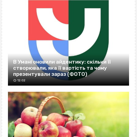
В Умані оновили айдентику: скільки її
створювали, яка її вартість та чому
презентували зараз (ФОТО)
12:02