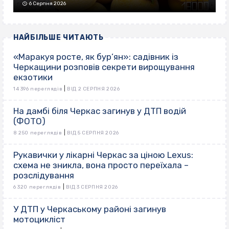
6 Серпня 2026
НАЙБІЛЬШЕ ЧИТАЮТЬ
«Маракуя росте, як бур’ян»: садівник із
Черкащини розповів секрети вирощування
екзотики
|
14 396 переглядів
ВІД 2 СЕРПНЯ 2026
На дамбі біля Черкас загинув у ДТП водій
(ФОТО)
|
8 250 переглядів
ВІД 5 СЕРПНЯ 2026
Рукавички у лікарні Черкас за ціною Lexus:
схема не зникла, вона просто переїхала –
розслідування
|
6 320 переглядів
ВІД 3 СЕРПНЯ 2026
У ДТП у Черкаському районі загинув
мотоцикліст