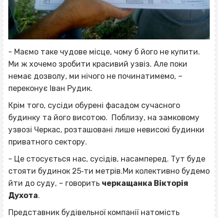
- Маємо таке чудове місце, чому б його не купити.
Ми ж хочемо зробити красивий узвіз. Але поки
немає дозволу, ми нічого не починатимемо, –
переконує Іван Рудик.
Крім того, сусіди обурені фасадом сучасного
будинку та його висотою. Поблизу, на замковому
узвозі Черкас, розташовані лише невисокі будинки
приватного сектору.
- Це стосується нас, сусідів, насамперед. Тут буде
стояти будинок 25‐ти метрів.Ми колективно будемо
йти до суду, – говорить
черкащанка Вікторія
Духота
.
Представник будівельної компанії натомість