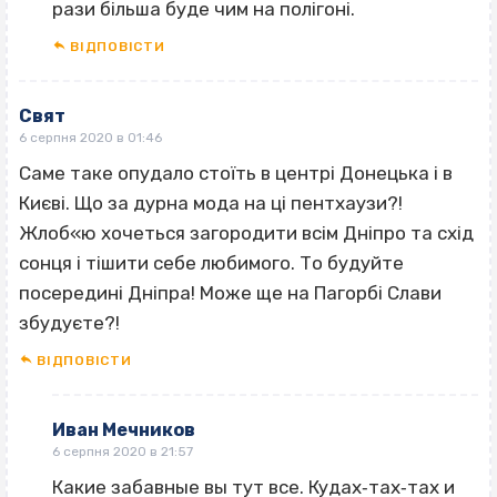
рази більша буде чим на полігоні.
ВІДПОВІCТИ
Свят
6 серпня 2020 в 01:46
Саме таке опудало стоїть в центрі Донецька і в
Києві. Що за дурна мода на ці пентхаузи?!
Жлоб«ю хочеться загородити всім Дніпро та схід
сонця і тішити себе любимого. То будуйте
посередині Дніпра! Може ще на Пагорбі Слави
збудуєте?!
ВІДПОВІCТИ
Иван Мечников
6 серпня 2020 в 21:57
Какие забавные вы тут все. Кудах‐тах‐тах и