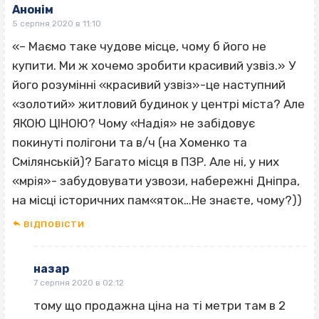
Анонім
5 серпня 2020 в 11:10
«– Маємо таке чудове місце, чому б його не
купити. Ми ж хочемо зробити красивий узвіз.» У
його розумінні «красивий узвіз»-це наступний
«золотий» житловий будинок у центрі міста? Але
ЯКОЮ ЦІНОЮ? Чому «Надія» не забідовує
покинуті полігони та в/ч (на Хоменко та
Смілянській)? Багато місця в ПЗР. Але ні, у них
«мрія»- забудовувати узвози, набережні Дніпра,
на місці історичних пам«яток…Не знаєте, чому?))
ВІДПОВІCТИ
назар
7 серпня 2020 в 02:12
тому що продажна ціна на ті метри там в 2