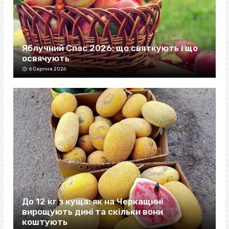
Яблучний Спас 2026: що святкують і що
освячують
6 Серпня 2026
До 12 кг з куща: як на Черкащині
вирощують дині та скільки вони
коштують