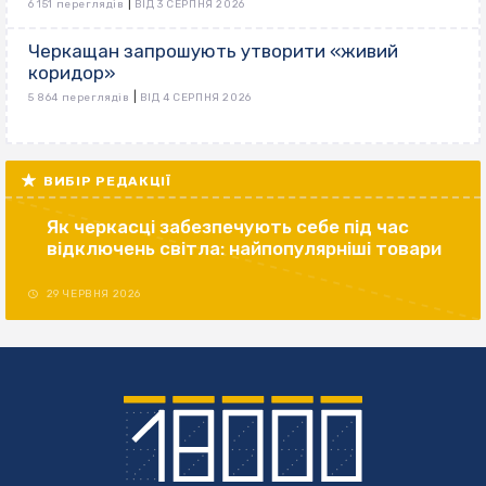
|
6 151 переглядів
ВІД 3 СЕРПНЯ 2026
Черкащан запрошують утворити «живий
коридор»
|
5 864 переглядів
ВІД 4 СЕРПНЯ 2026
ВИБІР РЕДАКЦІЇ
Як черкасці забезпечують себе під час
відключень світла: найпопулярніші товари
29 ЧЕРВНЯ 2026