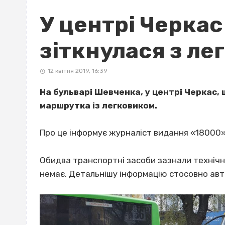
У центрі Черка
зіткнулася з ле
12 квітня 2019, 16:39
На бульварі Шевченка, у центрі Черкас, 
маршрутка із легковиком.
Про це інформує журналіст видання «18000»
Обидва транспортні засоби зазнали технічн
немає. Детальнішу інформацію стосовно авто