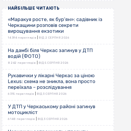
НАЙБІЛЬШЕ ЧИТАЮТЬ
«Маракуя росте, як бур’ян»: садівник із
Черкащини розповів секрети
вирощування екзотики
|
14 394 переглядів
ВІД 2 СЕРПНЯ 2026
На дамбі біля Черкас загинув у ДТП
водій (ФОТО)
|
8 242 переглядів
ВІД 5 СЕРПНЯ 2026
Рукавички у лікарні Черкас за ціною
Lexus: схема не зникла, вона просто
переїхала – розслідування
|
6 315 переглядів
ВІД 3 СЕРПНЯ 2026
У ДТП у Черкаському районі загинув
мотоцикліст
|
6 148 переглядів
ВІД 3 СЕРПНЯ 2026