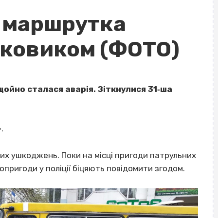
с маршрутка
гковиком (ФОТО)
щойно сталася аварія. Зіткнулися 31‐ша
.
их ушкоджень. Поки на місці пригоди патрульних
пригоди у поліції біцяють повідомити згодом.