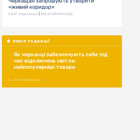
Черкащан запрошують утворити
«живий коридор»
|
5 847 переглядів
ВІД 4 СЕРПНЯ 2026
ВИБІР РЕДАКЦІЇ
Як черкасці забезпечують себе під
час відключень світла:
найпопулярніші товари
29 ЧЕРВНЯ 2026