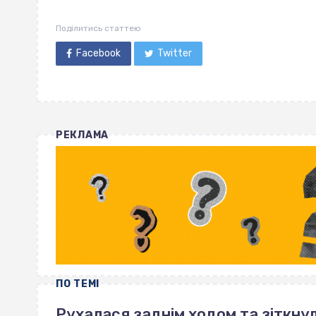
Поділитись статтею
Facebook
Twitter
РЕКЛАМА
ПО ТЕМІ
Рухалася заднім ходом та зіткнул