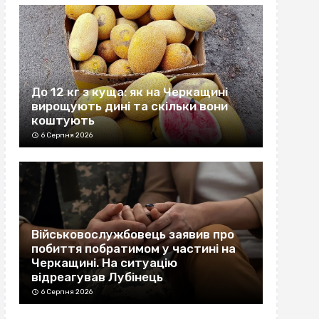
До 12 кг з куща: як на Черкащині
вирощують дині та скільки вони
коштують
6 Серпня 2026
Військовослужбовець заявив про
побиття побратимом у частині на
Черкащині. На ситуацію
відреагував Лубінець
6 Серпня 2026