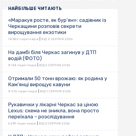
НАЙБІЛЬШЕ ЧИТАЮТЬ
«Маракуя росте, як бур’ян»: садівник із
Черкащини розповів секрети
вирощування екзотики
|
14 380 переглядів
ВІД 2 СЕРПНЯ 2026
На дамбі біля Черкас загинув у ДТП
водій (ФОТО)
|
8 164 переглядів
ВІД 5 СЕРПНЯ 2026
Отримали 50 тонн врожаю: як родина у
Кам’янці вирощує кавуни
|
8 010 переглядів
ВІД 1 СЕРПНЯ 2026
Рукавички у лікарні Черкас за ціною
Lexus: схема не зникла, вона просто
переїхала – розслідування
|
6 299 переглядів
ВІД 3 СЕРПНЯ 2026