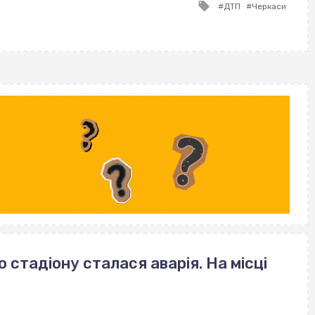
Tagged
ДТП
Черкаси
with
стадіону сталася аварія. На місці