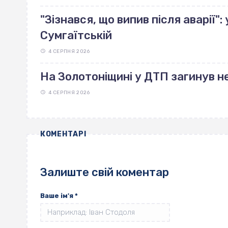
"Зізнався, що випив після аварії"
Сумгаїтській
4 СЕРПНЯ 2026
На Золотоніщині у ДТП загинув н
4 СЕРПНЯ 2026
КОМЕНТАРІ
Залиште свій коментар
Ваше ім'я
*