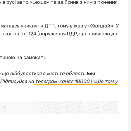
 в русі авто «Lexus» та здійснив з ним зіткнення,
магався уникнути ДТП, тому в’їхав у «Хюндай». У
токол за ст. 124 (порушення ПДР, що призвело до
тиною на самокаті.
— що відбувається в місті та області.
Без
Підписуйся на
телеграм‐канал 18000 | «Шо там у
ВІСІМНАДЦЯТЬ ТРИ НУЛІ
ВІСІМНАДЦЯТЬ ТРИ НУЛІ
ВІСІМНАДЦЯТЬ ТРИ НУЛІ
ВІСІМНАДЦЯТЬ ТРИ НУЛІ
ВІСІМНАДЦЯТЬ ТРИ НУЛІ
ВІСІМНАДЦЯТЬ ТРИ НУЛІ
k
ВІСІМНАДЦЯТЬ ТРИ НУЛІ
ВІСІМНАДЦЯТЬ ТРИ НУЛІ