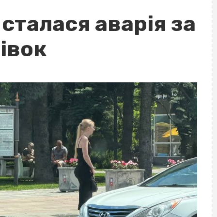
 сталася аварія за
тівок