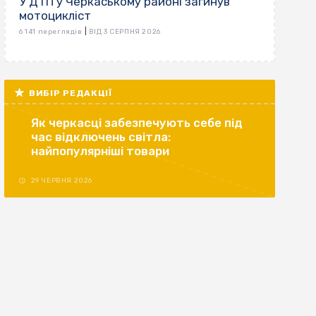
У ДТП у Черкаському районі загинув
мотоцикліст
|
6 141 переглядів
ВІД 3 СЕРПНЯ 2026
ВИБІР РЕДАКЦІЇ
Як черкасці забезпечують себе під
час відключень світла:
найпопулярніші товари
29 ЧЕРВНЯ 2026