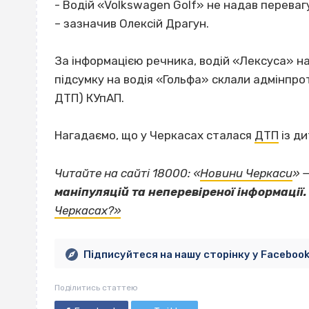
- Водій «Volkswagen Golf» не надав перевагу
– зазначив Олексій Драгун.
За інформацією речника, водій «Лексуса» на
підсумку на водія «Гольфа» склали адмінпро
ДТП) КУпАП.
Нагадаємо, що у Черкасах сталася
ДТП
із ди
Читайте на сайті 18000: «
Новини Черкаси
» 
маніпуляцій та неперевіреної інформації.
Черкасах?»
Підписуйтеся на нашу сторінку у Faceboo
Поділитись статтею