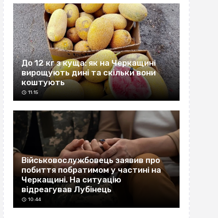
До 12 кг з куща: як на Черкащині
вирощують дині та скільки вони
коштують
11:15
Військовослужбовець заявив про
побиття побратимом у частині на
Черкащині. На ситуацію
відреагував Лубінець
10:44