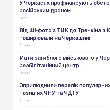
У Черкасах профінансують обст
російським дроном
19:00
Від ШІ‐фото з ТЦК до Тренкіна з К
поширювали на Черкащині
18:38
Мати загиблого військового у Че
реабілітаційний центр
18:05
Оприлюднили перелік популярних 
позиціях ЧНУ та ЧДТУ
17:33