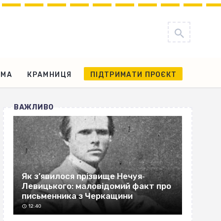
АМА
КРАМНИЦЯ
ПІДТРИМАТИ ПРОЄКТ
ВАЖЛИВО
Як з’явилося прізвище Нечуя‐
Левицького: маловідомий факт про
письменника з Черкащини
12:40