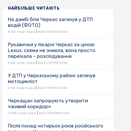
НАЙБІЛЬШЕ ЧИТАЮТЬ
На дамбі біля Черкас загинув у ДТП
водій (ФОТО)
|
8 321 переглядів
ВІД 5 СЕРПНЯ 2026
Рукавички у лікарні Черкас за ціною
Lexus: схема не зникла, вона просто
переїхала – розслідування
|
6 342 переглядів
ВІД 3 СЕРПНЯ 2026
У ДТП у Черкаському районі загинув
мотоцикліст
|
6 160 переглядів
ВІД 3 СЕРПНЯ 2026
Черкащан запрошують утворити
«живий коридор»
|
5 888 переглядів
ВІД 4 СЕРПНЯ 2026
Після понад чотирьох років російського