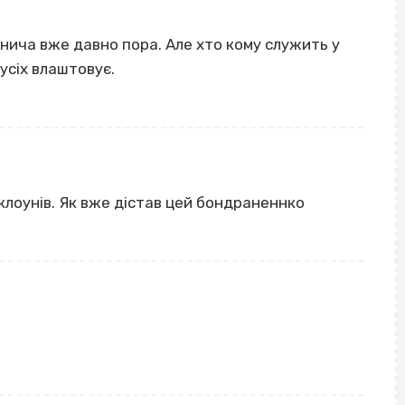
нича вже давно пора. Але хто кому служить у
усіх влаштовує.
 клоунів. Як вже дістав цей бондраненнко