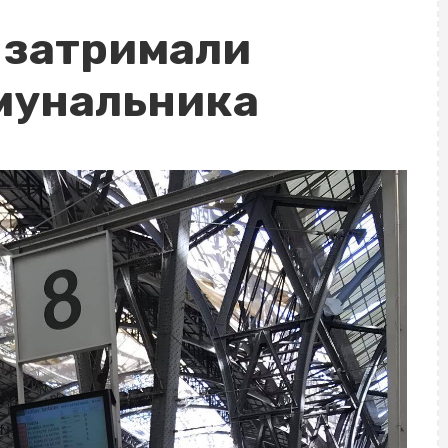
с затримали
мунальника