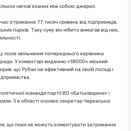
кількох непов’язаних між собою джерел.
час отримання 77 тисяч гривень від підприємців,
ких парків. Таку суму він нібито вимагав від них,
яльності.
 після звільнення попереднього керівника
ї ради. У коментарі виданню «18000» міський
орив, що Рубан не ефективний на своїй посаді і
ідприємства.
літичної команди партії ВО «Батьківщина» і
сили. Її в області очолює секретар Черкаської
или, що поки не можуть коментувати затримання