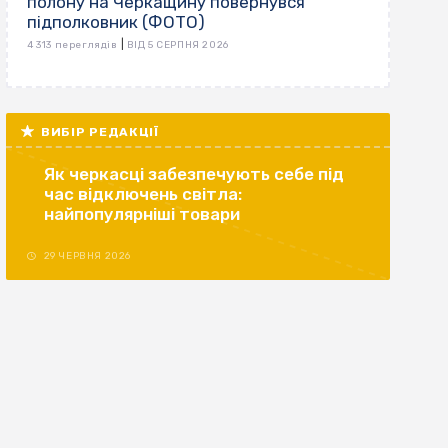
полону на Черкащину повернувся
підполковник (ФОТО)
|
4 313 переглядів
ВІД 5 СЕРПНЯ 2026
ВИБІР РЕДАКЦІЇ
Як черкасці забезпечують себе під
час відключень світла:
найпопулярніші товари
29 ЧЕРВНЯ 2026