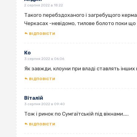
2 серпня 2022 в 18:22
Такого перебздоханого і загребущого керма
Черкасах -невідомо, тилове болото поки що 
ВІДПОВІCТИ
Ко
3 серпня 2022 в 06:06
Як завжди, клоуни при владі ставлять інших
ВІДПОВІCТИ
Віталій
3 серпня 2022 в 09:40
Тож і ринок по Сумгаїтській під вікнами.….
ВІДПОВІCТИ