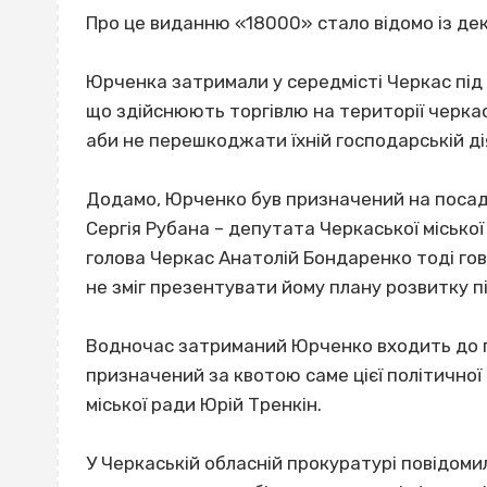
Про це виданню «18000» стало відомо із де
Юрченка затримали у середмісті Черкас під 
що здійснюють торгівлю на території черкась
аби не перешкоджати їхній господарській ді
Додамо, Юрченко був призначений на посаду
Сергія Рубана – депутата Черкаської місько
голова Черкас Анатолій Бондаренко тоді гов
не зміг презентувати йому плану розвитку п
Водночас затриманий Юрченко входить до по
призначений за квотою саме цієї політичної 
міської ради Юрій Тренкін.
У Черкаській обласній прокуратурі повідом