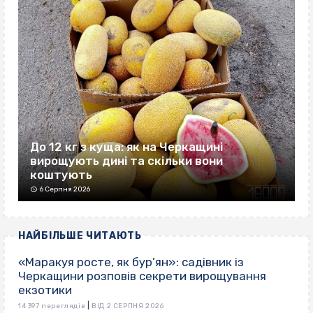
До 12 кг з куща: як на Черкащині
вирощують дині та скільки вони
коштують
6 Серпня 2026
НАЙБІЛЬШЕ ЧИТАЮТЬ
«Маракуя росте, як бур’ян»: садівник із
Черкащини розповів секрети вирощування
екзотики
|
14 397 переглядів
ВІД 2 СЕРПНЯ 2026