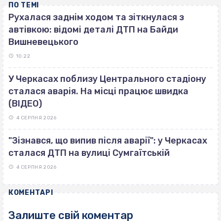
ПО ТЕМІ
Рухалася заднім ходом та зіткнулася з
автівкою: відомі деталі ДТП на Байди
Вишневецького
10:22
У Черкасах поблизу Центрального стадіону
сталася аварія. На місці працює швидка
(ВІДЕО)
4 СЕРПНЯ 2026
"Зізнався, що випив після аварії": у Черкасах
сталася ДТП на вулиці Сумгаїтській
4 СЕРПНЯ 2026
КОМЕНТАРІ
Залиште свій коментар