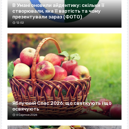
В Умані оновили айдентику: скільки її
створювали, яка її вартість та чому
презентували зараз (ФОТО)
12:02
Яблучний Спас 2026: що святкують і що
освячують
6 Серпня 2026