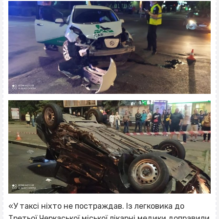
«У таксі ніхто не постраждав. Із легковика до
Третьої Черкаської міської лікарні медики доправили