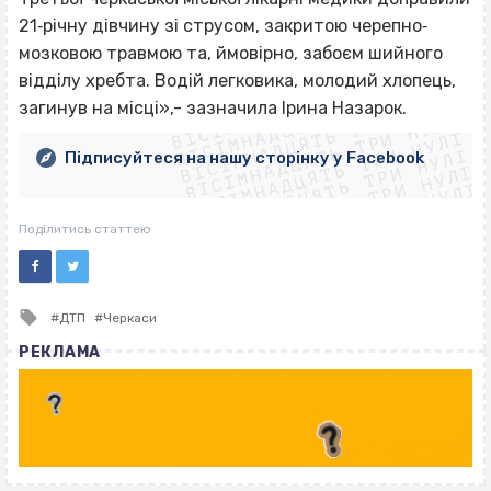
21‐річну дівчину зі струсом, закритою черепно‐
мозковою травмою та, ймовірно, забоєм шийного
ВІСІМНАДЦЯТЬ ТРИ НУЛІ
відділу хребта. Водій легковика, молодий хлопець,
ВІСІМНАДЦЯТЬ ТРИ НУЛІ
ВІСІМНАДЦЯТЬ ТРИ НУЛІ
загинув на місці»,- зазначила Ірина Назарок.
ВІСІМНАДЦЯТЬ ТРИ НУЛІ
ВІСІМНАДЦЯТЬ ТРИ НУЛІ
ВІСІМНАДЦЯТЬ ТРИ НУЛІ
Підписуйтеся на нашу сторінку у Facebook
ВІСІМНАДЦЯТЬ ТРИ НУЛІ
ВІСІМНАДЦЯТЬ ТРИ НУЛІ
Поділитись статтею
Tagged
ДТП
Черкаси
with
РЕКЛАМА