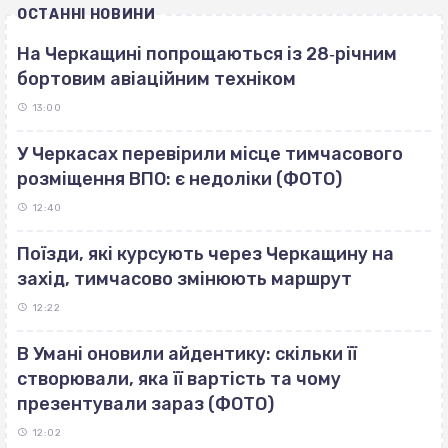
ОСТАННІ НОВИНИ
На Черкащині попрощаються із 28‐річним
бортовим авіаційним техніком
13:00
У Черкасах перевірили місце тимчасового
розміщення ВПО: є недоліки (ФОТО)
12:40
Поїзди, які курсують через Черкащину на
захід, тимчасово змінюють маршрут
12:22
В Умані оновили айдентику: скільки її
створювали, яка її вартість та чому
презентували зараз (ФОТО)
12:02