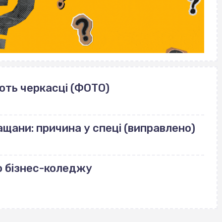
ють черкасці (ФОТО)
щани: причина у спеці (виправлено)
о бізнес-коледжу