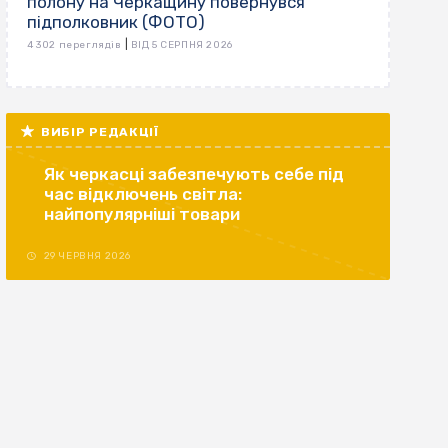
полону на Черкащину повернувся
підполковник (ФОТО)
|
4 302 переглядів
ВІД 5 СЕРПНЯ 2026
ВИБІР РЕДАКЦІЇ
Як черкасці забезпечують себе під
час відключень світла:
найпопулярніші товари
29 ЧЕРВНЯ 2026