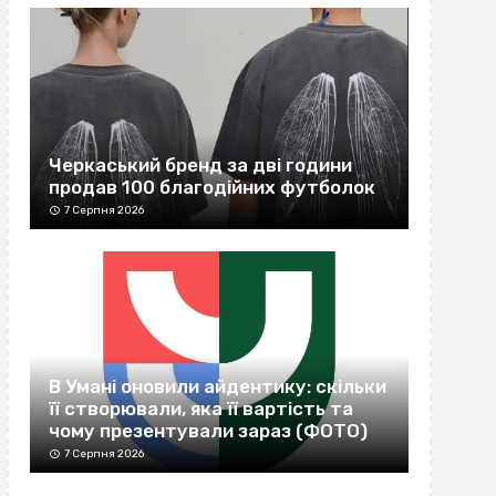
Черкаський бренд за дві години
продав 100 благодійних футболок
7 Серпня 2026
В Умані оновили айдентику: скільки
її створювали, яка її вартість та
чому презентували зараз (ФОТО)
7 Серпня 2026