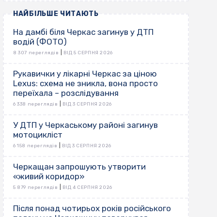
НАЙБІЛЬШЕ ЧИТАЮТЬ
На дамбі біля Черкас загинув у ДТП
водій (ФОТО)
|
8 307 переглядів
ВІД 5 СЕРПНЯ 2026
Рукавички у лікарні Черкас за ціною
Lexus: схема не зникла, вона просто
переїхала – розслідування
|
6 338 переглядів
ВІД 3 СЕРПНЯ 2026
У ДТП у Черкаському районі загинув
мотоцикліст
|
6 158 переглядів
ВІД 3 СЕРПНЯ 2026
Черкащан запрошують утворити
«живий коридор»
|
5 879 переглядів
ВІД 4 СЕРПНЯ 2026
Після понад чотирьох років російського