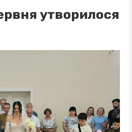
червня утворилося
н