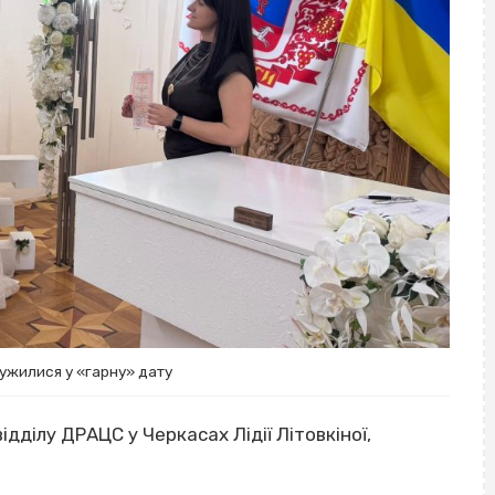
ружилися у «гарну» дату
ідділу ДРАЦС у Черкасах Лідії Літовкіної,