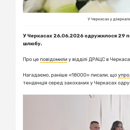
У Черкасах у дзеркал
У Черкасах 26.06.2026 одружилося 29 п
шлюбу.
Про це
повідомили
у відділі ДРАЦС в Черкаса
Нагадаємо, раніше «18000» писали, що
упро
тенденція серед закоханих у Черкасах одру