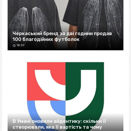
Черкаський бренд за дві години продав
100 благодійних футболок
18:07
В Умані оновили айдентику: скільки її
створювали, яка її вартість та чому