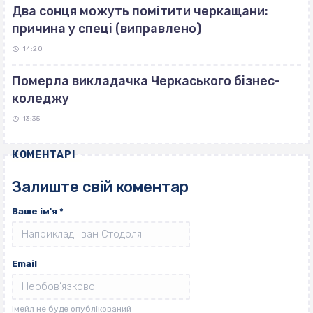
Два сонця можуть помітити черкащани:
причина у спеці (виправлено)
14:20
Померла викладачка Черкаського бізнес-
коледжу
13:35
КОМЕНТАРІ
Залиште свій коментар
Ваше ім'я
*
Email