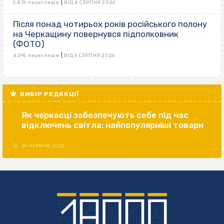
|
5 876 переглядів
ВІД 4 СЕРПНЯ 2026
Після понад чотирьох років російського полону
на Черкащину повернувся підполковник
(ФОТО)
|
4 296 переглядів
ВІД 5 СЕРПНЯ 2026
ВИБІР РЕДАКЦІЇ
Як черкасці забезпечують себе під час
відключень світла: найпопулярніші товари
29 ЧЕРВНЯ 2026