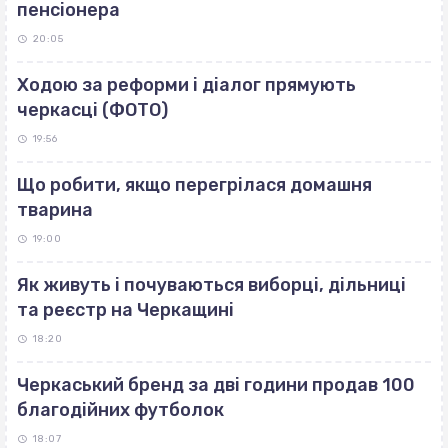
пенсіонера
20:05
Ходою за реформи і діалог прямують
черкасці (ФОТО)
19:56
Що робити, якщо перегрілася домашня
тварина
19:00
Як живуть і почуваються виборці, дільниці
та реєстр на Черкащині
18:20
Черкаський бренд за дві години продав 100
благодійних футболок
18:07