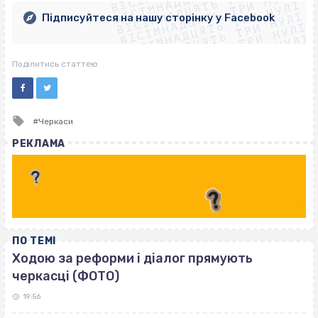
ВІСІМНАДЦЯТЬ ТРИ НУЛІ
ВІСІМНАДЦЯТЬ ТРИ НУЛІ
ВІСІМНАДЦЯТЬ ТРИ НУЛІ
ВІСІМНАДЦЯТЬ ТРИ НУЛІ
Підписуйтеся на нашу сторінку у Facebook
ВІСІМНАДЦЯТЬ ТРИ НУЛІ
ВІСІМНАДЦЯТЬ ТРИ НУЛІ
Поділитись статтею
Tagged
Черкаси
with
РЕКЛАМА
ПО ТЕМІ
Ходою за реформи і діалог прямують
черкасці (ФОТО)
19:56