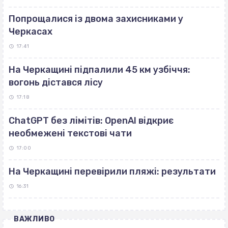
Попрощалися із двома захисниками у
Черкасах
17:41
На Черкащині підпалили 45 км узбіччя:
вогонь дістався лісу
17:18
ChatGPT без лімітів: OpenAI відкриє
необмежені текстові чати
17:00
На Черкащині перевірили пляжі: результати
16:31
ВАЖЛИВО