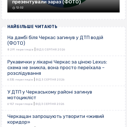
презентували зараз (ФОТО)
12:02
НАЙБІЛЬШЕ ЧИТАЮТЬ
На дамбі біля Черкас загинув у ДТП водій
(ФОТО)
|
8 291 переглядів
ВІД 5 СЕРПНЯ 2026
Рукавички у лікарні Черкас за ціною Lexus:
схема не зникла, вона просто переїхала –
розслідування
|
6 335 переглядів
ВІД 3 СЕРПНЯ 2026
У ДТП у Черкаському районі загинув
мотоцикліст
|
6 157 переглядів
ВІД 3 СЕРПНЯ 2026
Черкащан запрошують утворити «живий
коридор»