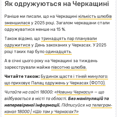
Як одружуються на Черкащині
Раніше ми писали, що на Черкащині
кількість шлюбів
зменшилася
у 2025 році. Загалом черкащани стали
одружуватися менше на 15 %.
Також відомо, що
тринадцять пар планували
одружитися
у День закоханих у Черкасах. У 2025
році таких пар було
одинадцять.
А в січні цього року на Черкащині за тиждень
зареєстрували майже
півсотню шлюбів.
Читайте також:
Будинок щастя і тіней минулого:
що приховує Палац одружень у Черкасах (ФОТО).
Читайте на сайті 18000: «
Новини Черкаси
» — що
відбувається в місті та області.
Без маніпуляцій та
ВІСІМНАДЦЯТЬ ТРИ НУЛІ
неперевіреної інформації.
Підписуйся на
телеграм‐
ВІСІМНАДЦЯТЬ ТРИ НУЛІ
канал 18000 | «Шо там у Черкасах?»