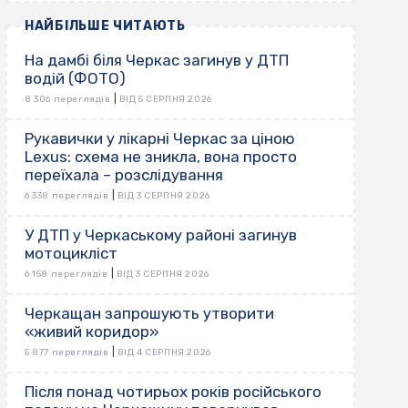
НАЙБІЛЬШЕ ЧИТАЮТЬ
На дамбі біля Черкас загинув у ДТП
водій (ФОТО)
|
8 306 переглядів
ВІД 5 СЕРПНЯ 2026
Рукавички у лікарні Черкас за ціною
Lexus: схема не зникла, вона просто
переїхала – розслідування
|
6 338 переглядів
ВІД 3 СЕРПНЯ 2026
У ДТП у Черкаському районі загинув
мотоцикліст
|
6 158 переглядів
ВІД 3 СЕРПНЯ 2026
Черкащан запрошують утворити
«живий коридор»
|
5 877 переглядів
ВІД 4 СЕРПНЯ 2026
Після понад чотирьох років російського