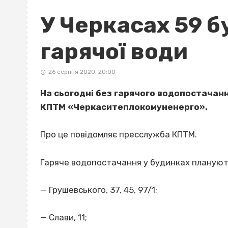
У Черкасах 59 б
гарячої води
26 серпня 2020, 20:00
На сьогодні без гарячого водопостачання
КПТМ «Черкаситеплокомуненерго».
Про це повідомляє пресслужба КПТМ.
Гаряче водопостачання у будинках плануют
— Г
рушевського, 37, 45, 97/1;
— Слави, 11;