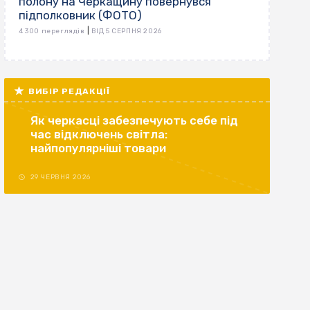
полону на Черкащину повернувся
підполковник (ФОТО)
|
4 300 переглядів
ВІД 5 СЕРПНЯ 2026
ВИБІР РЕДАКЦІЇ
Як черкасці забезпечують себе під
час відключень світла:
найпопулярніші товари
29 ЧЕРВНЯ 2026