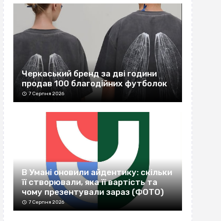
Черкаський бренд за дві години
продав 100 благодійних футболок
7 Серпня 2026
В Умані оновили айдентику: скільки
її створювали, яка її вартість та
чому презентували зараз (ФОТО)
7 Серпня 2026