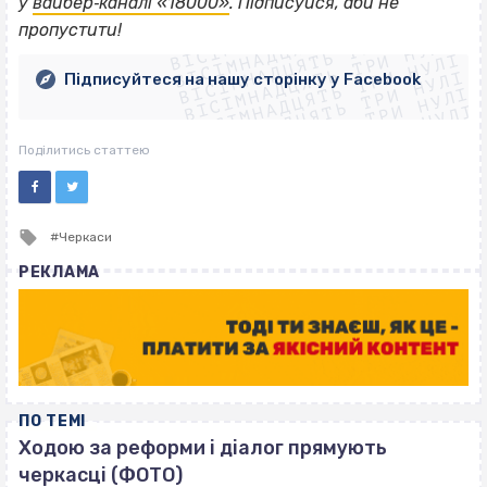
ВІСІМНАДЦЯТЬ ТРИ НУЛІ
у
вайбер‐каналі «18000»
. Підписуйся, аби не
ВІСІМНАДЦЯТЬ ТРИ НУЛІ
ВІСІМНАДЦЯТЬ ТРИ НУЛІ
пропустити!
ВІСІМНАДЦЯТЬ ТРИ НУЛІ
ВІСІМНАДЦЯТЬ ТРИ НУЛІ
ВІСІМНАДЦЯТЬ ТРИ НУЛІ
Підписуйтеся на нашу сторінку у Facebook
ВІСІМНАДЦЯТЬ ТРИ НУЛІ
ВІСІМНАДЦЯТЬ ТРИ НУЛІ
Поділитись статтею
Tagged
Черкаси
with
РЕКЛАМА
ПО ТЕМІ
Ходою за реформи і діалог прямують
черкасці (ФОТО)