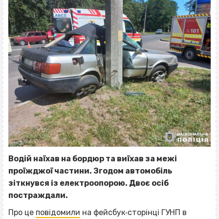
Водій наїхав на бордюр та виїхав за межі
проїжджої частини. Згодом автомобіль
зіткнувся із електроопорою. Двоє осіб
постраждали.
Про це
повідомили
на фейсбук‐сторінці ГУНП в