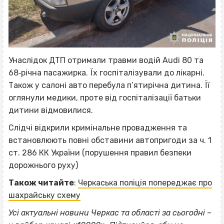
Унаслідок ДТП отримали травми водій Audi 80 та
68‐річна пасажирка. Їх госпіталізували до лікарні.
Також у салоні авто перебула п’ятирічна дитина. Її
оглянули медики, проте від госпіталізації батьки
дитини відмовилися.
Слідчі відкрили кримінальне провадження та
встановлюють повні обставини автопригоди за ч. 1
ст. 286 КК України (порушення правил безпеки
дорожнього руху)
Також читайте
:
Черкаська поліція попереджає про
шахрайську схему
Усі актуальні новини Черкас та області за сьогодні –