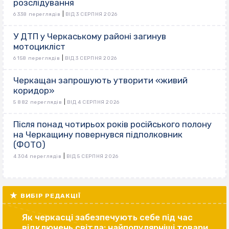
розслідування
|
6 338 переглядів
ВІД 3 СЕРПНЯ 2026
У ДТП у Черкаському районі загинув
мотоцикліст
|
6 158 переглядів
ВІД 3 СЕРПНЯ 2026
Черкащан запрошують утворити «живий
коридор»
|
5 882 переглядів
ВІД 4 СЕРПНЯ 2026
Після понад чотирьох років російського полону
на Черкащину повернувся підполковник
(ФОТО)
|
4 304 переглядів
ВІД 5 СЕРПНЯ 2026
ВИБІР РЕДАКЦІЇ
Як черкасці забезпечують себе під час
відключень світла: найпопулярніші товари