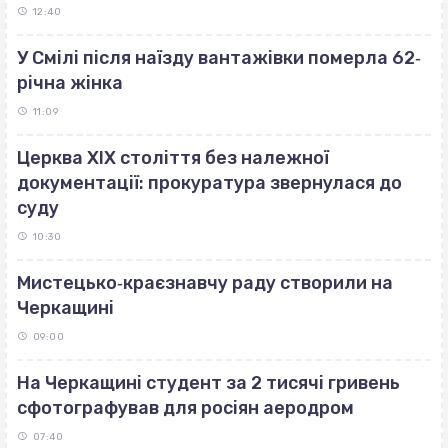
12:40
У Смілі після наїзду вантажівки померла 62‐
річна жінка
11:09
Церква ХІХ століття без належної
документації: прокуратура звернулася до
суду
10:30
Мистецько‐краєзнавчу раду створили на
Черкащині
09:00
На Черкащині студент за 2 тисячі гривень
сфотографував для росіян аеродром
07:40