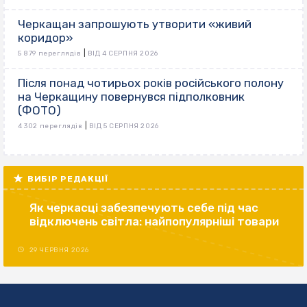
Черкащан запрошують утворити «живий
коридор»
|
5 879 переглядів
ВІД 4 СЕРПНЯ 2026
Після понад чотирьох років російського полону
на Черкащину повернувся підполковник
(ФОТО)
|
4 302 переглядів
ВІД 5 СЕРПНЯ 2026
ВИБІР РЕДАКЦІЇ
Як черкасці забезпечують себе під час
відключень світла: найпопулярніші товари
29 ЧЕРВНЯ 2026