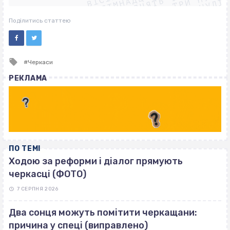
ВІСІМНАДЦЯТЬ ТРИ НУЛІ
ВІСІМНАДЦЯТЬ ТРИ НУЛІ
ВІСІМНАДЦЯТЬ ТРИ НУЛІ
Поділитись статтею
Tagged
Черкаси
with
РЕКЛАМА
ПО ТЕМІ
Ходою за реформи і діалог прямують
черкасці (ФОТО)
7 СЕРПНЯ 2026
Два сонця можуть помітити черкащани:
причина у спеці (виправлено)