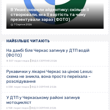
В Умані оновили айдентику: скільки її
створювали, яка її вартість та чому
презентували зараз (ФОТО)
7 Серпня 2026
НАЙБІЛЬШЕ ЧИТАЮТЬ
На дамбі біля Черкас загинув у ДТП водій
(ФОТО)
|
8 307 переглядів
ВІД 5 СЕРПНЯ 2026
Рукавички у лікарні Черкас за ціною Lexus:
схема не зникла, вона просто переїхала –
розслідування
|
6 338 переглядів
ВІД 3 СЕРПНЯ 2026
У ДТП у Черкаському районі загинув
мотоцикліст
|
6 158 переглядів
ВІД 3 СЕРПНЯ 2026