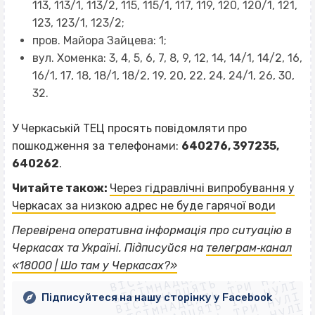
113, 113/1, 113/2, 115, 115/1, 117, 119, 120, 120/1, 121,
123, 123/1, 123/2;
пров. Майора Зайцева: 1;
вул. Хоменка: 3, 4, 5, 6, 7, 8, 9, 12, 14, 14/1, 14/2, 16,
16/1, 17, 18, 18/1, 18/2, 19, 20, 22, 24, 24/1, 26, 30,
32.
У Черкаській ТЕЦ просять повідомляти про
пошкодження за телефонами:
640276, 397235,
640262
.
Читайте також:
Через гідравлічні випробування у
Черкасах за низкою адрес не буде гарячої води
Перевірена оперативна інформація про ситуацію в
ВІСІМНАДЦЯТЬ ТРИ НУЛІ
Черкасах та Україні. Підписуйся на
телеграм‐канал
ВІСІМНАДЦЯТЬ ТРИ НУЛІ
ВІСІМНАДЦЯТЬ ТРИ НУЛІ
«18000 | Шо там у Черкасах?»
ВІСІМНАДЦЯТЬ ТРИ НУЛІ
ВІСІМНАДЦЯТЬ ТРИ НУЛІ
Підписуйтеся на нашу сторінку у Facebook