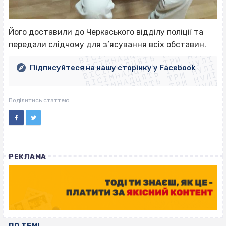
ВІСІМНАДЦЯТЬ ТРИ НУЛІ
Його доставили до Черкаського відділу поліції та
ВІСІМНАДЦЯТЬ ТРИ НУЛІ
ВІСІМНАДЦЯТЬ ТРИ НУЛІ
передали слідчому для з’ясування всіх обставин.
ВІСІМНАДЦЯТЬ ТРИ НУЛІ
ВІСІМНАДЦЯТЬ ТРИ НУЛІ
ВІСІМНАДЦЯТЬ ТРИ НУЛІ
Підписуйтеся на нашу сторінку у Facebook
ВІСІМНАДЦЯТЬ ТРИ НУЛІ
ВІСІМНАДЦЯТЬ ТРИ НУЛІ
Поділитись статтею
РЕКЛАМА