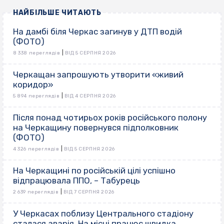
НАЙБІЛЬШЕ ЧИТАЮТЬ
На дамбі біля Черкас загинув у ДТП водій
(ФОТО)
|
8 338 переглядів
ВІД 5 СЕРПНЯ 2026
Черкащан запрошують утворити «живий
коридор»
|
5 894 переглядів
ВІД 4 СЕРПНЯ 2026
Після понад чотирьох років російського полону
на Черкащину повернувся підполковник
(ФОТО)
|
4 326 переглядів
ВІД 5 СЕРПНЯ 2026
На Черкащині по російській цілі успішно
відпрацювала ППО, – Табурець
|
2 639 переглядів
ВІД 7 СЕРПНЯ 2026
У Черкасах поблизу Центрального стадіону
сталася аварія. На місці працює швидка