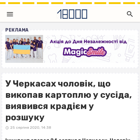
РЕКЛАМА
У Черкасах чоловік, що
викопав картоплю у сусіда,
виявився крадієм у
розшуку
25 серпня 2020, 14:38