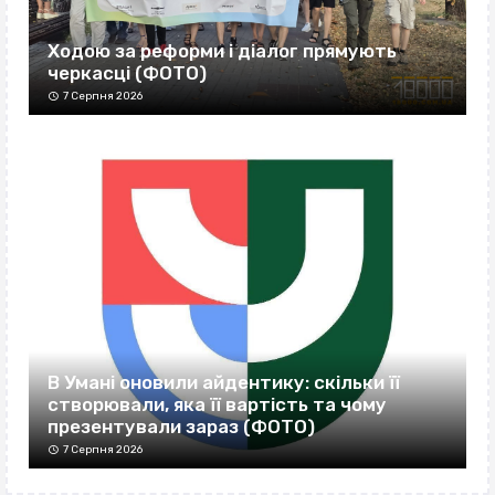
Ходою за реформи і діалог прямують
черкасці (ФОТО)
7 Серпня 2026
В Умані оновили айдентику: скільки її
створювали, яка її вартість та чому
презентували зараз (ФОТО)
7 Серпня 2026