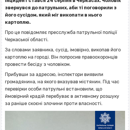
Інцидент стався 24 серпня в Черкасах. Чоловік
звернувся до патрульних, аби ті поговорили з
його сусідом, який міг викопати в нього
картоплю.
Про це повідомляє пресслужба патрульної поліції
Черкаської області.
За словами заявника, сусід, імовірно, викопав його
картоплю на городі. Він попросив правоохоронців
провести бесіду з чоловіком.
Прибувши за адресою, інспектори виявили
громадянина, на якого вказував містянин. Під час
перевірки особи патрульні встановили, що
ймовірний крадій перебуває в активному розшуку
за раніше скоєні злочини проти власності.