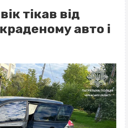
вік тікав від
краденому авто і