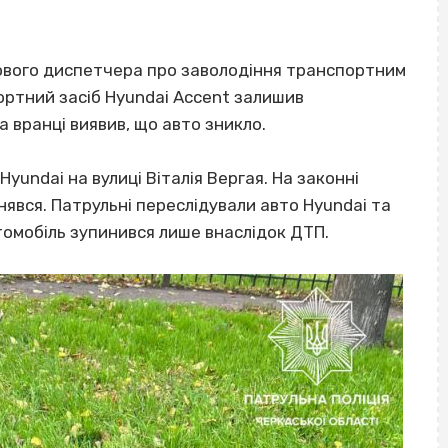
гового диспетчера про заволодіння транспортним
ортний засіб Hyundai Accent залишив
 вранці виявив, що авто зникло.
yundai на вулиці Віталія Вергая. На законні
нявся. Патрульні переслідували авто Hyundai та
томобіль зупинився лише внаслідок ДТП.