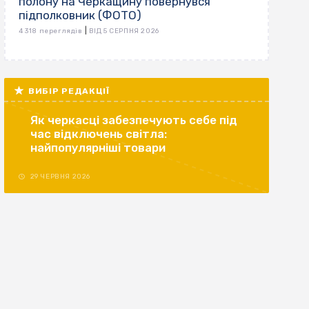
полону на Черкащину повернувся
підполковник (ФОТО)
|
4 318 переглядів
ВІД 5 СЕРПНЯ 2026
ВИБІР РЕДАКЦІЇ
Як черкасці забезпечують себе під
час відключень світла:
найпопулярніші товари
29 ЧЕРВНЯ 2026