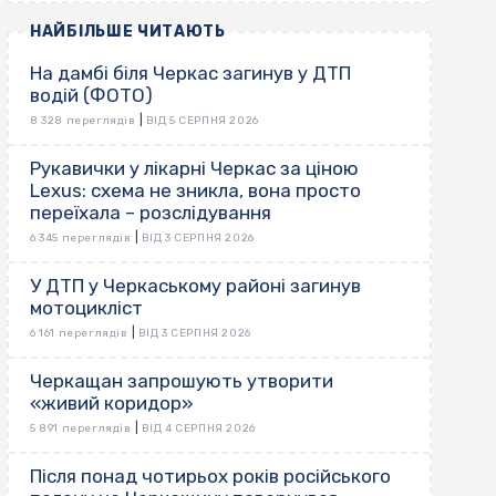
НАЙБІЛЬШЕ ЧИТАЮТЬ
На дамбі біля Черкас загинув у ДТП
водій (ФОТО)
|
8 328 переглядів
ВІД 5 СЕРПНЯ 2026
Рукавички у лікарні Черкас за ціною
Lexus: схема не зникла, вона просто
переїхала – розслідування
|
6 345 переглядів
ВІД 3 СЕРПНЯ 2026
У ДТП у Черкаському районі загинув
мотоцикліст
|
6 161 переглядів
ВІД 3 СЕРПНЯ 2026
Черкащан запрошують утворити
«живий коридор»
|
5 891 переглядів
ВІД 4 СЕРПНЯ 2026
Після понад чотирьох років російського