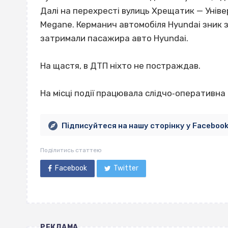
Далі на перехресті вулиць Хрещатик — Уніве
Megane. Керманич автомобіля Hyundai зник з 
затримали пасажира авто Hyundai.
На щастя, в ДТП ніхто не постраждав.
На місці події працювала слідчо‐оперативна 
Підписуйтеся на нашу сторінку у Faceboo
Поділитись статтею
Facebook
Twitter
РЕКЛАМА