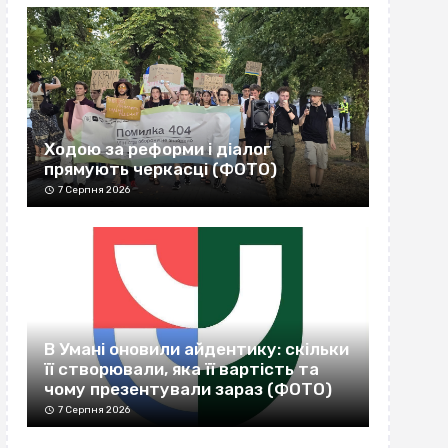
Ходою за реформи і діалог
прямують черкасці (ФОТО)
7 Серпня 2026
В Умані оновили айдентику: скільки
її створювали, яка її вартість та
чому презентували зараз (ФОТО)
7 Серпня 2026