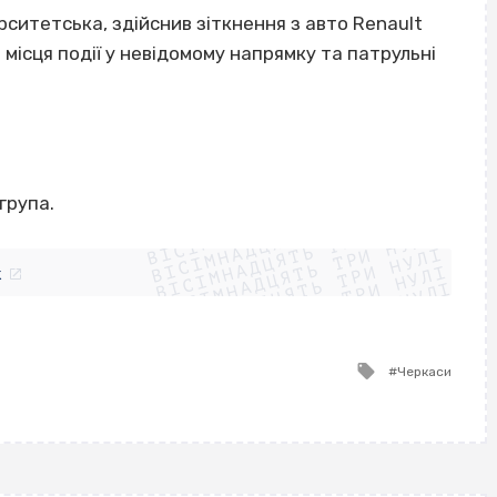
рситетська, здійснив зіткнення з авто Renault
місця події у невідомому напрямку та патрульні
ВІСІМНАДЦЯТЬ ТРИ НУЛІ
група.
ВІСІМНАДЦЯТЬ ТРИ НУЛІ
ВІСІМНАДЦЯТЬ ТРИ НУЛІ
ВІСІМНАДЦЯТЬ ТРИ НУЛІ
ВІСІМНАДЦЯТЬ ТРИ НУЛІ
ВІСІМНАДЦЯТЬ ТРИ НУЛІ
k
ВІСІМНАДЦЯТЬ ТРИ НУЛІ
ВІСІМНАДЦЯТЬ ТРИ НУЛІ
Tagged
Черкаси
with