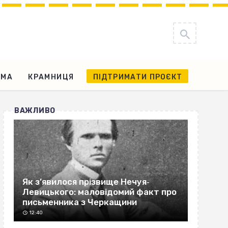
АМА
КРАМНИЦЯ
ПІДТРИМАТИ ПРОЄКТ
ВАЖЛИВО
Як з’явилося прізвище Нечуя‐
Левицького: маловідомий факт про
письменника з Черкащини
12:40