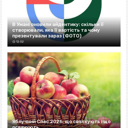
В Умані оновили айдентику: скільки її
створювали, яка її вартість та чому
презентували зараз (ФОТО)
12:02
Яблучний Спас 2026: що святкують і що
освячують