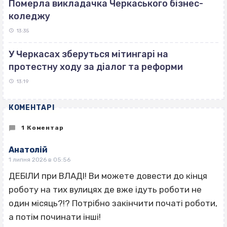
Померла викладачка Черкаського бізнес-
коледжу
13:35
У Черкасах зберуться мітингарі на
протестну ходу за діалог та реформи
13:19
КОМЕНТАРІ
1 Коментар
Анатолій
1 липня 2026 в 05:56
ДЕБІЛИ при ВЛАДІ! Ви можете довести до кінця
роботу на тих вулицях де вже ідуть роботи не
один місяць?!? Потрібно закінчити початі роботи,
а потім починати інші!