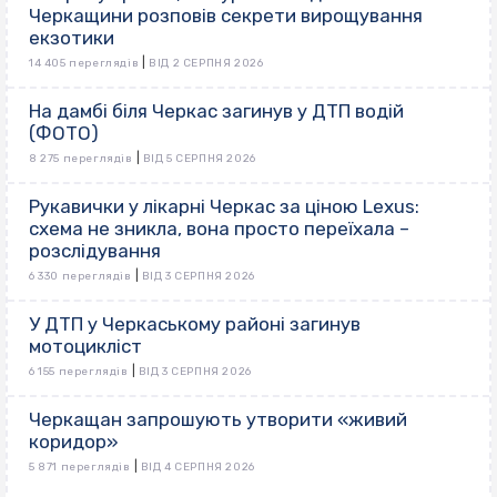
Черкащини розповів секрети вирощування
екзотики
|
14 405 переглядів
ВІД 2 СЕРПНЯ 2026
На дамбі біля Черкас загинув у ДТП водій
(ФОТО)
|
8 275 переглядів
ВІД 5 СЕРПНЯ 2026
Рукавички у лікарні Черкас за ціною Lexus:
схема не зникла, вона просто переїхала –
розслідування
|
6 330 переглядів
ВІД 3 СЕРПНЯ 2026
У ДТП у Черкаському районі загинув
мотоцикліст
|
6 155 переглядів
ВІД 3 СЕРПНЯ 2026
Черкащан запрошують утворити «живий
коридор»
|
5 871 переглядів
ВІД 4 СЕРПНЯ 2026