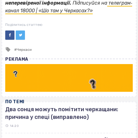
неперевіреної інформації.
Підписуйся на
телеграм‐
канал 18000 | «Шо там у Черкасах?»
Поділитись статтею
Tagged
Черкаси
with
РЕКЛАМА
ПО ТЕМІ
Два сонця можуть помітити черкащани:
причина у спеці (виправлено)
14:20