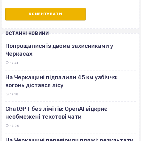
ОСТАННІ НОВИНИ
Попрощалися із двома захисниками у
Черкасах
17:41
На Черкащині підпалили 45 км узбіччя:
вогонь дістався лісу
17:18
ChatGPT без лімітів: OpenAI відкриє
необмежені текстові чати
17:00
На Черкащині перевірили пляжі: результати