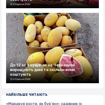
6 Серпня 2026
До 12 кг з куща: як на Черкащині
вирощують дині та скільки вони
коштують
6 Серпня 2026
НАЙБІЛЬШЕ ЧИТАЮТЬ
«Маракуя росте, як бур’ян»: садівник із