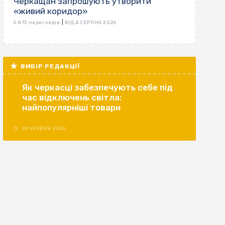
Черкащан запрошують утворити
«живий коридор»
|
5 873 переглядів
ВІД 4 СЕРПНЯ 2026
ВИБІР РЕДАКЦІЇ
Як черкасці забезпечують себе під
час відключень світла:
найпопулярніші товари
29 ЧЕРВНЯ 2026