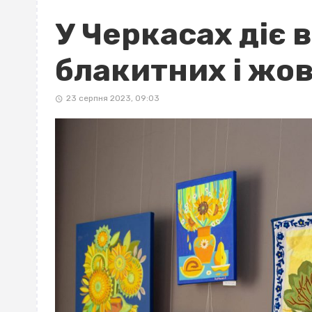
У Черкасах діє 
блакитних і жо
23 серпня 2023, 09:03