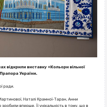
ах відкрили виставку «Кольори вільної
 Прапора України.
ої ради.
Мартинової, Наталі Крамної‐Таран, Анни
зробили вперше. Її унікальність в тому, що в