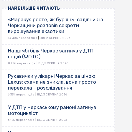
НАЙБІЛЬШЕ ЧИТАЮТЬ
«Маракуя росте, як бур’ян»: садівник із
Черкащини розповів секрети
вирощування екзотики
|
14 406 переглядів
ВІД 2 СЕРПНЯ 2026
На дамбі біля Черкас загинув у ДТП
водій (ФОТО)
|
8 276 переглядів
ВІД 5 СЕРПНЯ 2026
Рукавички у лікарні Черкас за ціною
Lexus: схема не зникла, вона просто
переїхала – розслідування
|
6 331 переглядів
ВІД 3 СЕРПНЯ 2026
У ДТП у Черкаському районі загинув
мотоцикліст
|
6 155 переглядів
ВІД 3 СЕРПНЯ 2026