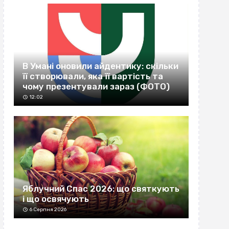
В Умані оновили айдентику: скільки
її створювали, яка її вартість та
чому презентували зараз (ФОТО)
12:02
Яблучний Спас 2026: що святкують
і що освячують
6 Серпня 2026