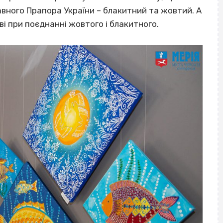
авного Прапора України – блакитний та жовтий. А
і при поєднанні жовтого і блакитного.