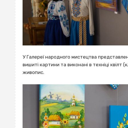
У Галереї народного мистецтва представлен
вишиті картини та виконані в техніці квілт 
живопис.