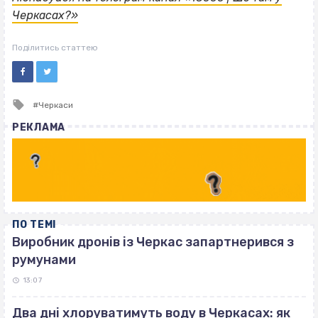
Черкасах?»
Поділитись статтею
Tagged
Черкаси
with
РЕКЛАМА
ПО ТЕМІ
Виробник дронів із Черкас запартнерився з
румунами
13:07
Два дні хлоруватимуть воду в Черкасах: як