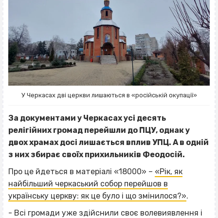
У Черкасах дві церкви лишаються в «російській окупації»
За документами у Черкасах усі десять
релігійних громад перейшли до ПЦУ, однак у
двох храмах досі лишається вплив УПЦ. А в одній
з них збирає своїх прихильників Феодосій.
Про це йдеться в матеріалі «18000» –
«Рік, як
найбільший черкаський собор перейшов в
українську церкву: як це було і що змінилося?»
.
- Всі громади уже здійснили своє волевиявлення і