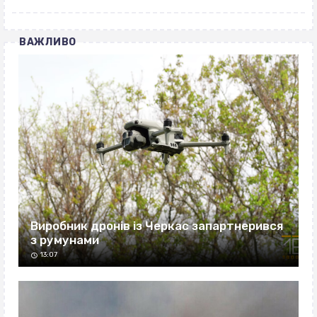
ВАЖЛИВО
Виробник дронів із Черкас запартнерився
з румунами
13:07