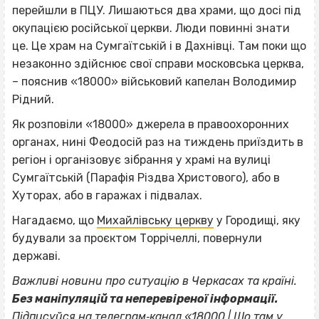
перейшли в ПЦУ. Лишаються два храми, що досі під
окупацією російської церкви. Люди повинні знати
це. Це храм на Сумгаїтській і в Дахнівці. Там поки що
незаконно здійснює свої справи московська церква,
– пояснив «18000» військовий капелан Володимир
Рідний.
Як розповіли «18000» джерела в правоохоронних
органах, нині Феодосій раз на тиждень приїздить в
регіон і організовує зібрання у храмі на вулиці
Сумгаїтській (Парафія Різдва Христового), або в
Хуторах, або в гаражах і підвалах.
Нагадаємо, що
Михайлівську церкву
у Городищі, яку
будували за проєктом Торрічеллі, повернули
державі.
Важливі новини про ситуацію в Черкасах та країні.
Без маніпуляцій та неперевіреної інформації.
Підписуйся на телеграм‐канал «18000 | Шо там у