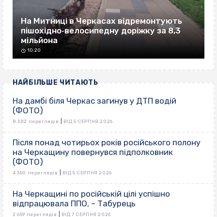
На Митниці в Черкасах відремонтують
пішохідно‐велосипедну доріжку за 8,3
мільйона
10:20
НАЙБІЛЬШЕ ЧИТАЮТЬ
На дамбі біля Черкас загинув у ДТП водій
(ФОТО)
|
8 382 переглядів
ВІД 5 СЕРПНЯ 2026
Після понад чотирьох років російського полону
на Черкащину повернувся підполковник
(ФОТО)
|
4 360 переглядів
ВІД 5 СЕРПНЯ 2026
На Черкащині по російській цілі успішно
відпрацювала ППО, – Табурець
|
2 659 переглядів
ВІД 7 СЕРПНЯ 2026