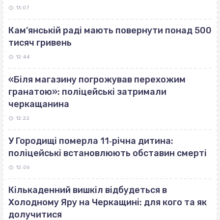
13:07
Кам’янській раді мають повернути понад 500
тисяч гривень
12:44
«Біля магазину погрожував перехожим
гранатою»: поліцейські затримали
черкащанина
12:22
У Городищі померла 11‐річна дитина:
поліцейські встановлюють обставин смерті
12:06
Кількаденний вишкіл відбудеться в
Холодному Яру на Черкащині: для кого та як
долучитися