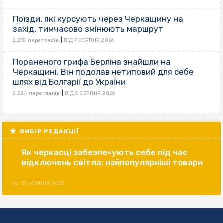
Поїзди, які курсують через Черкащину на
захід, тимчасово змінюють маршрут
|
2 235 переглядів
ВІД 7 СЕРПНЯ 2026
Пораненого грифа Берліна знайшли на
Черкащині. Він подолав нетиповий для себе
шлях від Болгарії до України
|
2 224 переглядів
ВІД 5 СЕРПНЯ 2026
ВИБІР РЕДАКЦІЇ
Як черкасці забезпечують себе під час
відключень світла: найпопулярніші товари
29 ЧЕРВНЯ 2026