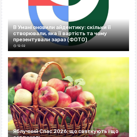
В Умані оновили айдентику: скільки її
створювали, яка її вартість та чому
презентували зараз (ФОТО)
12:02
Яблучний Спас 2026: що святкують і що