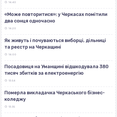
14:40
«Може повторитися»: у Черкасах помітили
два сонця одночасно
14:20
Як живуть і почуваються виборці, дільниці
та реєстр на Черкащині
14:00
Посадовиця на Уманщині відшкодувала 380
тисяч збитків за електроенергію
13:54
Померла викладачка Черкаського бізнес-
коледжу
13:35