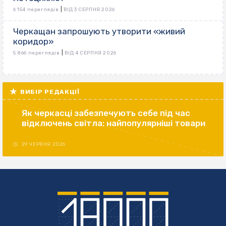
|
6 154 переглядів
ВІД 3 СЕРПНЯ 2026
Черкащан запрошують утворити «живий
коридор»
|
5 866 переглядів
ВІД 4 СЕРПНЯ 2026
ВИБІР РЕДАКЦІЇ
Як черкасці забезпечують себе під час
відключень світла: найпопулярніші товари
29 ЧЕРВНЯ 2026