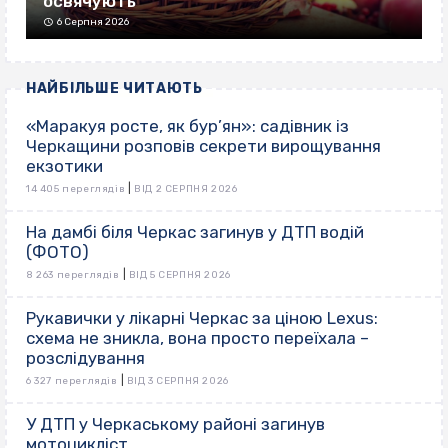
освячують
6 Серпня 2026
НАЙБІЛЬШЕ ЧИТАЮТЬ
«Маракуя росте, як бур’ян»: садівник із
Черкащини розповів секрети вирощування
екзотики
|
14 405 переглядів
ВІД 2 СЕРПНЯ 2026
На дамбі біля Черкас загинув у ДТП водій
(ФОТО)
|
8 263 переглядів
ВІД 5 СЕРПНЯ 2026
Рукавички у лікарні Черкас за ціною Lexus:
схема не зникла, вона просто переїхала –
розслідування
|
6 327 переглядів
ВІД 3 СЕРПНЯ 2026
У ДТП у Черкаському районі загинув
мотоцикліст