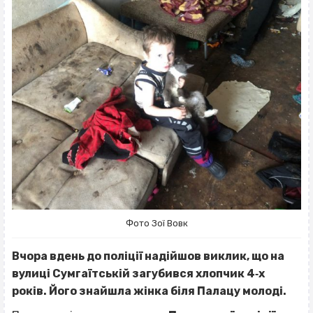
Фото Зої Вовк
Вчора вдень до поліції надійшов виклик, що на
вулиці Сумгаїтській загубився хлопчик 4‐х
років.
Його знайшла жінка біля Палацу молоді.