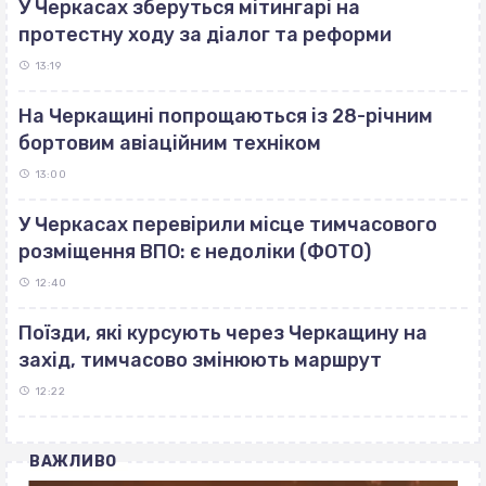
У Черкасах зберуться мітингарі на
протестну ходу за діалог та реформи
13:19
На Черкащині попрощаються із 28-річним
бортовим авіаційним техніком
13:00
У Черкасах перевірили місце тимчасового
розміщення ВПО: є недоліки (ФОТО)
12:40
Поїзди, які курсують через Черкащину на
захід, тимчасово змінюють маршрут
12:22
ВАЖЛИВО