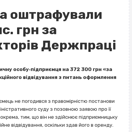
Па оштрафували
с. грн за
кторів Держпраці
ичну особу‐підприємця на 372 300 грн «за
кційного відвідування з питань оформлення
иємець не погодився з правомірністю постанови
ністративного суду з позовною заявою про її
зокрема, тим, що він не здійснює підприємницьку
ійне відвідування, оскільки здав його в оренду.