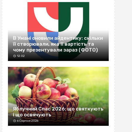
В Умані оновили айдентику: скільки
її створювали, яка її вартість та
чому презентували зараз (ФОТО)
12:02
Яблучний Спас 2026: що святкують
і що освячують
6 Серпня 2026