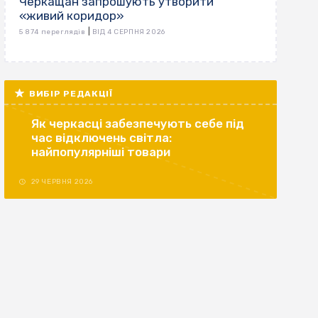
Черкащан запрошують утворити
«живий коридор»
|
5 874 переглядів
ВІД 4 СЕРПНЯ 2026
ВИБІР РЕДАКЦІЇ
Як черкасці забезпечують себе під
час відключень світла:
найпопулярніші товари
29 ЧЕРВНЯ 2026