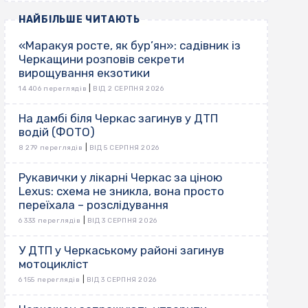
НАЙБІЛЬШЕ ЧИТАЮТЬ
«Маракуя росте, як бур’ян»: садівник із
Черкащини розповів секрети
вирощування екзотики
|
14 406 переглядів
ВІД 2 СЕРПНЯ 2026
На дамбі біля Черкас загинув у ДТП
водій (ФОТО)
|
8 279 переглядів
ВІД 5 СЕРПНЯ 2026
Рукавички у лікарні Черкас за ціною
Lexus: схема не зникла, вона просто
переїхала – розслідування
|
6 333 переглядів
ВІД 3 СЕРПНЯ 2026
У ДТП у Черкаському районі загинув
мотоцикліст
|
6 155 переглядів
ВІД 3 СЕРПНЯ 2026