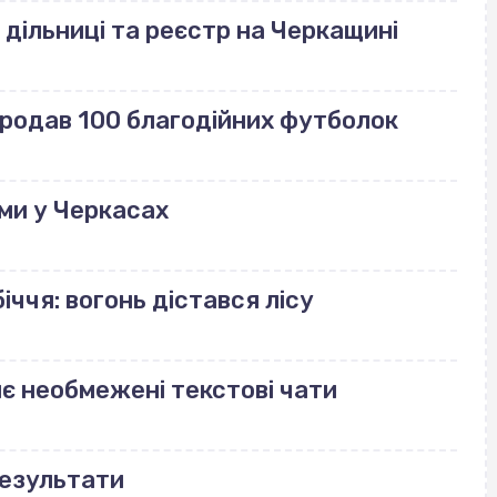
 дільниці та реєстр на Черкащині
продав 100 благодійних футболок
ми у Черкасах
іччя: вогонь дістався лісу
риє необмежені текстові чати
результати