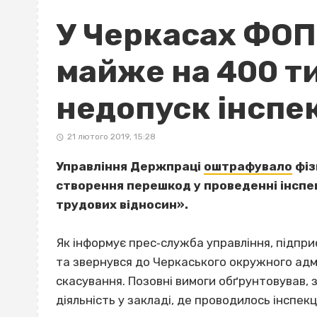
У Черкасах ФО
майже на 400 ти
недопуск інспе
21 лютого 2019, 15:28
Управління Держпраці
оштрафувало
фіз
створення перешкод у проведенні інспе
трудових відносин».
Як інформує прес‐служба управління, підпр
та звернувся до Черкаського окружного адмі
скасування. Позовні вимоги обґрунтовував, 
діяльність у закладі, де проводилось інспекц