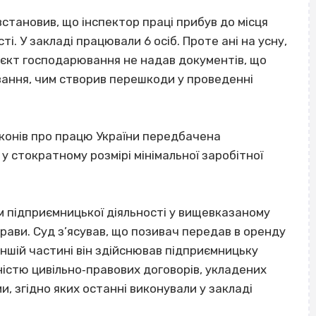
встановив, що інспектор праці прибув до місця
і. У закладі працювали 6 осіб. Проте ані на усну,
б’єкт господарювання не надав документів, що
вання, чим створив перешкоди у проведенні
законів про працю України передбачена
 у стократному розмірі мінімальної заробітної
 підприємницької діяльності у вищевказаному
рави. Суд з’ясував, що позивач передав в оренду
іншій частині він здійснював підприємницьку
ністю цивільно‐правових договорів, укладених
, згідно яких останні виконували у закладі