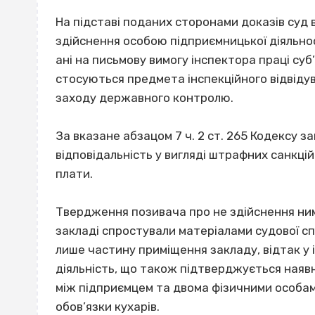
На підставі поданих сторонами доказів суд 
здійснення особою підприємницької діяльност
ані на письмову вимогу інспектора праці су
стосуються предмета інспекційного відвіду
заходу державного контролю.
За вказане абзацом 7 ч. 2 ст. 265 Кодексу 
відповідальність у вигляді штрафних санкцій
плати.
Твердження позивача про не здійснення ним
закладі спростували матеріалами судової сп
лише частину приміщення закладу, відтак у 
діяльність, що також підтверджується наяв
між підприємцем та двома фізичними особами
обов’язки кухарів.