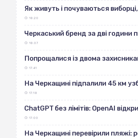
Як живуть і почуваються виборці,
18:20
Черкаський бренд за дві години 
18:07
Попрощалися із двома захисника
17:41
На Черкащині підпалили 45 км узб
17:18
ChatGPT без лімітів: OpenAI відк
17:00
На Черкащині перевірили пляжі: 