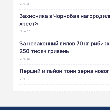
16:31
Захисника з Чорнобая нагородил
хрест»
16:00
За незаконний вилов 70 кг риби
250 тисяч гривень
15:42
Перший мільйон тонн зерна ново
15:19