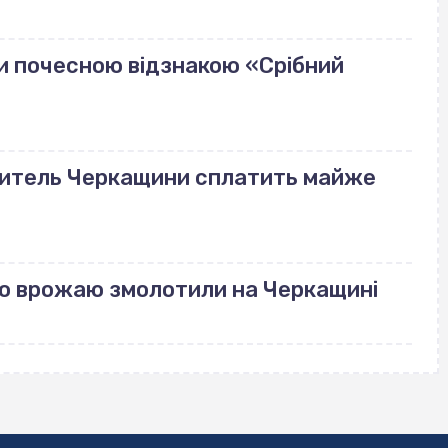
и почесною відзнакою «Срібний
 житель Черкащини сплатить майже
го врожаю змолотили на Черкащині