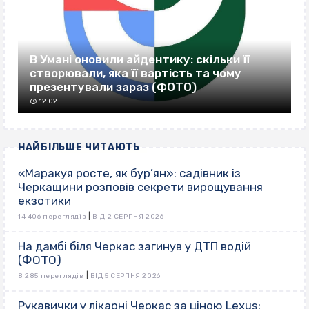
В Умані оновили айдентику: скільки її
створювали, яка її вартість та чому
презентували зараз (ФОТО)
12:02
НАЙБІЛЬШЕ ЧИТАЮТЬ
«Маракуя росте, як бур’ян»: садівник із
Черкащини розповів секрети вирощування
екзотики
|
14 406 переглядів
ВІД 2 СЕРПНЯ 2026
На дамбі біля Черкас загинув у ДТП водій
(ФОТО)
|
8 285 переглядів
ВІД 5 СЕРПНЯ 2026
Рукавички у лікарні Черкас за ціною Lexus: