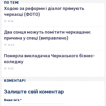
ПО ТЕМІ
Ходою за реформи і діалог прямують
черкасці (ФОТО)
19:56
Два сонця можуть помітити черкащани:
причина у спеці (виправлено)
14:20
Померла викладачка Черкаського бізнес-
коледжу
13:35
КОМЕНТАРІ
Залиште свій коментар
Ваше ім'я
*