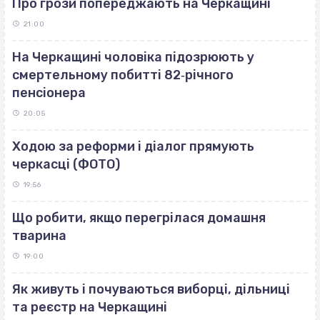
Про грози попереджають на Черкащині
21:00
На Черкащині чоловіка підозрюють у
смертельному побитті 82‐річного
пенсіонера
20:05
Ходою за реформи і діалог прямують
черкасці (ФОТО)
19:56
Що робити, якщо перегрілася домашня
тварина
19:00
Як живуть і почуваються виборці, дільниці
та реєстр на Черкащині