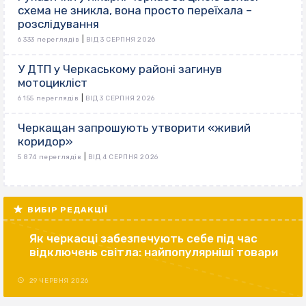
схема не зникла, вона просто переїхала –
розслідування
|
6 333 переглядів
ВІД 3 СЕРПНЯ 2026
У ДТП у Черкаському районі загинув
мотоцикліст
|
6 155 переглядів
ВІД 3 СЕРПНЯ 2026
Черкащан запрошують утворити «живий
коридор»
|
5 874 переглядів
ВІД 4 СЕРПНЯ 2026
ВИБІР РЕДАКЦІЇ
Як черкасці забезпечують себе під час
відключень світла: найпопулярніші товари
29 ЧЕРВНЯ 2026