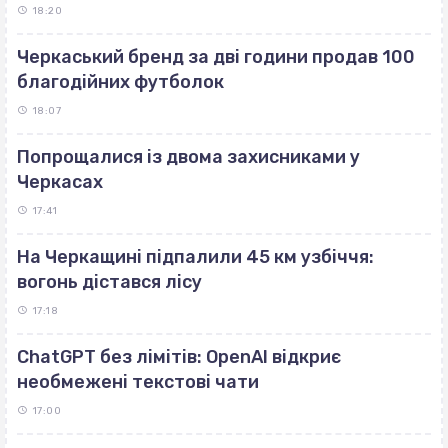
18:20
Черкаський бренд за дві години продав 100
благодійних футболок
18:07
Попрощалися із двома захисниками у
Черкасах
17:41
На Черкащині підпалили 45 км узбіччя:
вогонь дістався лісу
17:18
ChatGPT без лімітів: OpenAI відкриє
необмежені текстові чати
17:00