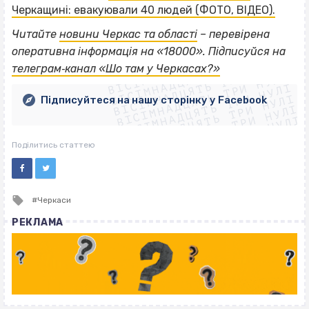
Черкащині: евакуювали 40 людей (ФОТО, ВІДЕО).
Читайте
новини Черкас та області
– перевірена
ВІСІМНАДЦЯТЬ ТРИ НУЛІ
оперативна інформація на «18000». Підписуйся на
ВІСІМНАДЦЯТЬ ТРИ НУЛІ
ВІСІМНАДЦЯТЬ ТРИ НУЛІ
телеграм‐канал «Шо там у Черкасах?»
ВІСІМНАДЦЯТЬ ТРИ НУЛІ
ВІСІМНАДЦЯТЬ ТРИ НУЛІ
ВІСІМНАДЦЯТЬ ТРИ НУЛІ
Підписуйтеся на нашу сторінку у Facebook
ВІСІМНАДЦЯТЬ ТРИ НУЛІ
ВІСІМНАДЦЯТЬ ТРИ НУЛІ
Поділитись статтею
Tagged
Черкаси
with
РЕКЛАМА