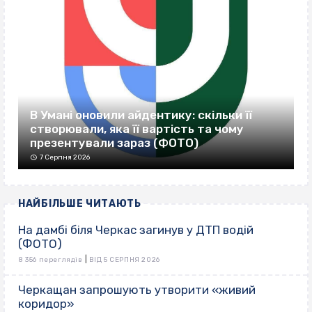
В Умані оновили айдентику: скільки її
створювали, яка її вартість та чому
презентували зараз (ФОТО)
7 Серпня 2026
НАЙБІЛЬШЕ ЧИТАЮТЬ
На дамбі біля Черкас загинув у ДТП водій
(ФОТО)
|
8 356 переглядів
ВІД 5 СЕРПНЯ 2026
Черкащан запрошують утворити «живий
коридор»