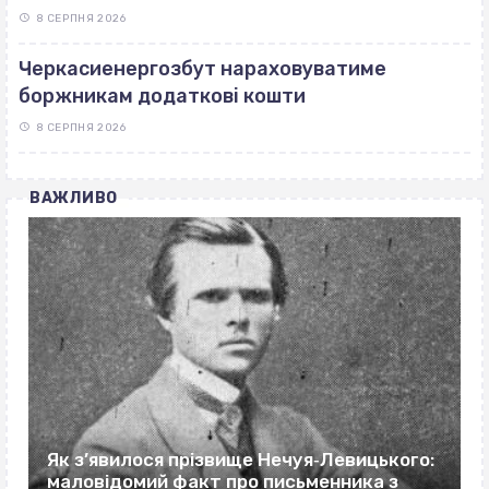
8 СЕРПНЯ 2026
Черкасиенергозбут нараховуватиме
боржникам додаткові кошти
8 СЕРПНЯ 2026
ВАЖЛИВО
Як з’явилося прізвище Нечуя‐Левицького:
маловідомий факт про письменника з