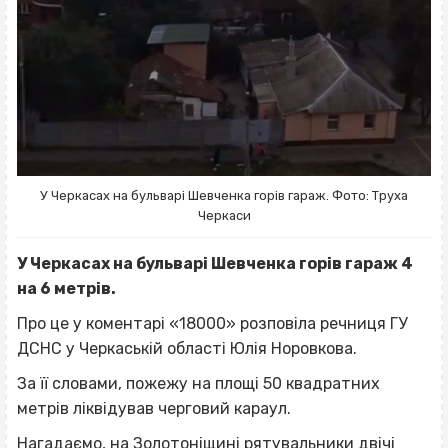
У Черкасах на бульварі Шевченка горів гараж. Фото: Труха
Черкаси
У Черкасах на бульварі Шевченка горів гараж 4
на 6 метрів.
Про це у коментарі «18000» розповіла речниця ГУ
ДСНС у Черкаській області Юлія Норовкова.
За її словами, пожежу на площі 50 квадратних
метрів ліквідував черговий караул.
Нагадаємо, на Золотоніщині рятувальники двічі