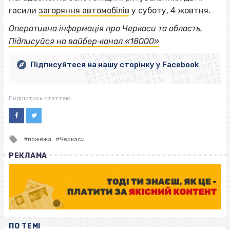
гасили
загоряння автомобілів
у суботу, 4 жовтня.
ВІСІМНАДЦЯТЬ ТРИ НУЛІ
Оперативна інформація про Черкаси та область.
ВІСІМНАДЦЯТЬ ТРИ НУЛІ
ВІСІМНАДЦЯТЬ ТРИ НУЛІ
Підписуйся на вайбер‐канал «18000»
ВІСІМНАДЦЯТЬ ТРИ НУЛІ
ВІСІМНАДЦЯТЬ ТРИ НУЛІ
ВІСІМНАДЦЯТЬ ТРИ НУЛІ
Підписуйтеся на нашу сторінку у Facebook
ВІСІМНАДЦЯТЬ ТРИ НУЛІ
ВІСІМНАДЦЯТЬ ТРИ НУЛІ
Поділитись статтею
Tagged
пожежа
Черкаси
with
РЕКЛАМА
ПО ТЕМІ