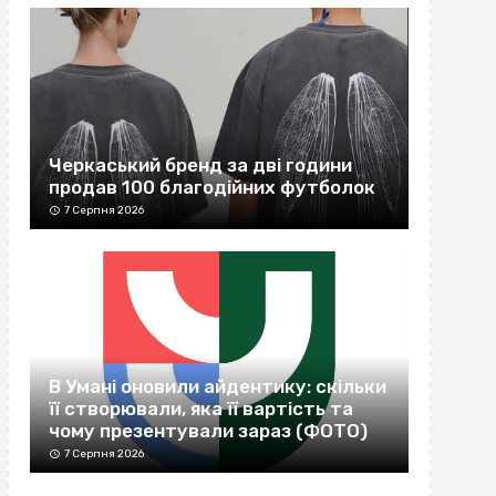
Черкаський бренд за дві години
продав 100 благодійних футболок
7 Серпня 2026
В Умані оновили айдентику: скільки
її створювали, яка її вартість та
чому презентували зараз (ФОТО)
7 Серпня 2026