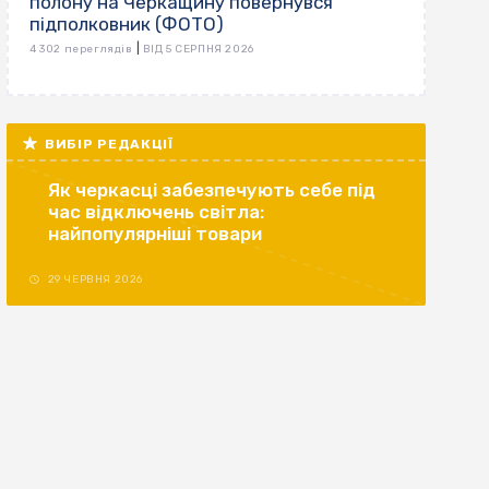
полону на Черкащину повернувся
підполковник (ФОТО)
|
4 302 переглядів
ВІД 5 СЕРПНЯ 2026
ВИБІР РЕДАКЦІЇ
Як черкасці забезпечують себе під
час відключень світла:
найпопулярніші товари
29 ЧЕРВНЯ 2026