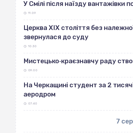
У Смілі після наїзду вантажівки 
11:09
Церква ХІХ століття без належно
звернулася до суду
10:30
Мистецько‐краєзнавчу раду ство
09:00
На Черкащині студент за 2 тисяч
аеродром
07:40
7 се