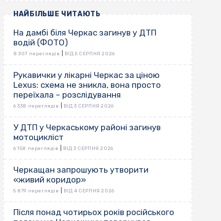
НАЙБІЛЬШЕ ЧИТАЮТЬ
На дамбі біля Черкас загинув у ДТП
водій (ФОТО)
|
8 307 переглядів
ВІД 5 СЕРПНЯ 2026
Рукавички у лікарні Черкас за ціною
Lexus: схема не зникла, вона просто
переїхала – розслідування
|
6 338 переглядів
ВІД 3 СЕРПНЯ 2026
У ДТП у Черкаському районі загинув
мотоцикліст
|
6 158 переглядів
ВІД 3 СЕРПНЯ 2026
Черкащан запрошують утворити
«живий коридор»
|
5 879 переглядів
ВІД 4 СЕРПНЯ 2026
Після понад чотирьох років російського