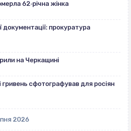
померла 62‐річна жінка
ї документації: прокуратура
рили на Черкащині
і гривень сфотографував для росіян
рпня 2026