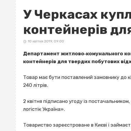
У Черкасах куп
контейнерів для
10 квітня 2019, 09:00
Департамент житлово‐комунального ко
контейнерів для твердих побутових відхо
Товар має бути поставлений замовнику до кі
240 літрів.
2 квітня підписано угоду із постачальником
логістік Україна».
Товариство зареєстроване в Києві і займає