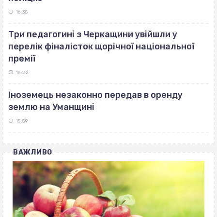
16:35
Три педагогині з Черкащини увійшли у
перелік фіналісток щорічної національної
премії
16:22
Іноземець незаконно передав в оренду
землю на Уманщині
15:59
ВАЖЛИВО