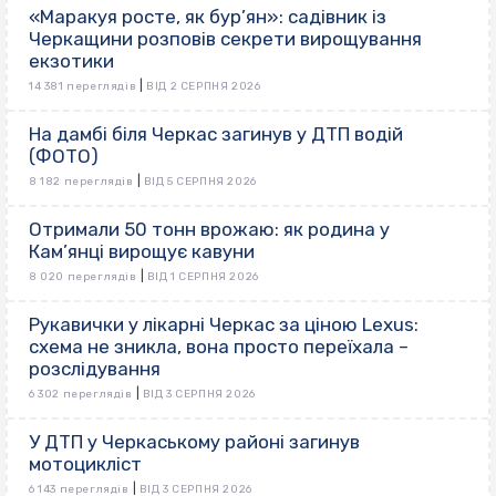
«Маракуя росте, як бур’ян»: садівник із
Черкащини розповів секрети вирощування
екзотики
|
14 381 переглядів
ВІД 2 СЕРПНЯ 2026
На дамбі біля Черкас загинув у ДТП водій
(ФОТО)
|
8 182 переглядів
ВІД 5 СЕРПНЯ 2026
Отримали 50 тонн врожаю: як родина у
Кам’янці вирощує кавуни
|
8 020 переглядів
ВІД 1 СЕРПНЯ 2026
Рукавички у лікарні Черкас за ціною Lexus:
схема не зникла, вона просто переїхала –
розслідування
|
6 302 переглядів
ВІД 3 СЕРПНЯ 2026
У ДТП у Черкаському районі загинув
мотоцикліст
|
6 143 переглядів
ВІД 3 СЕРПНЯ 2026