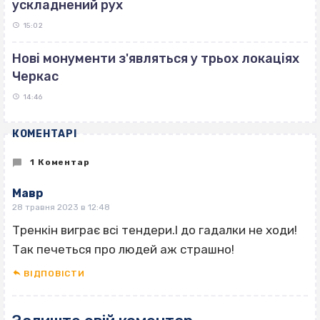
ускладнений рух
15:02
Нові монументи з'являться у трьох локаціях
Черкас
14:46
КОМЕНТАРІ
1 Коментар
Мавр
28 травня 2023 в 12:48
Тренкін виграє всі тендери.І до гадалки не ходи!
Так печеться про людей аж страшно!
ВІДПОВІCТИ