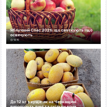
Яблучний Спас 2026: що святкують і що
освячують
12:15
До 12 кг з куща: як на Черкащині
вирощують дині та скільки вони