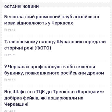
ОСТАННІ НОВИНИ
Безоплатний розмовний клуб англійської
мови відновлюють у Черкасах
21:02
Тальнівському палацу Шувалових передали
сторічні речі (ФОТО)
20:01
У Черкасах профінансують обстеження
будинку, пошкодженого російським дроном
19:00
Від ШІ‐фото з ТЦК до Тренкіна з Корецьким:
добірка фейків, які поширювали на
Черкащині
18:38