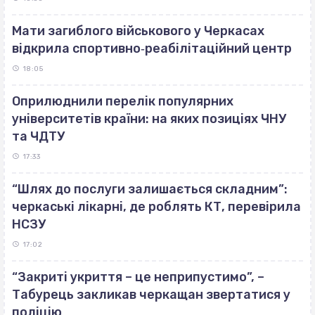
Мати загиблого військового у Черкасах
відкрила спортивно‐реабілітаційний центр
18:05
Оприлюднили перелік популярних
університетів країни: на яких позиціях ЧНУ
та ЧДТУ
17:33
“Шлях до послуги залишається складним”:
черкаські лікарні, де роблять КТ, перевірила
НСЗУ
17:02
“Закриті укриття – це неприпустимо”, –
Табурець закликав черкащан звертатися у
поліцію