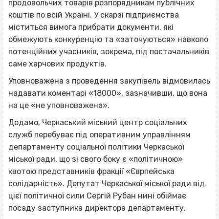
продовольчих товарів розпорядникам публічних
коштів по всій Україні. У скарзі підприємства
міститься вимога прибрати документи, які
обмежують конкуренцію та «заточуються» навколо
потенційних учасників, зокрема, під постачальників
саме харчових продуктів.
Уповноважена з проведення закупівель відмовилась
надавати коментарі «18000», зазначивши, що вона
на це «не уповноважена».
Додамо, Черкаський міський центр соціальних
служб перебуває під оперативним управлінням
департаменту соціальної політики Черкаської
міської ради, що зі свого боку є «політичною»
квотою представників фракції «Єврпейська
солідарність». Депутат Черкаської міської ради від
цієї політичної сили Сергій Рубан нині обіймає
посаду заступника директора департаменту.